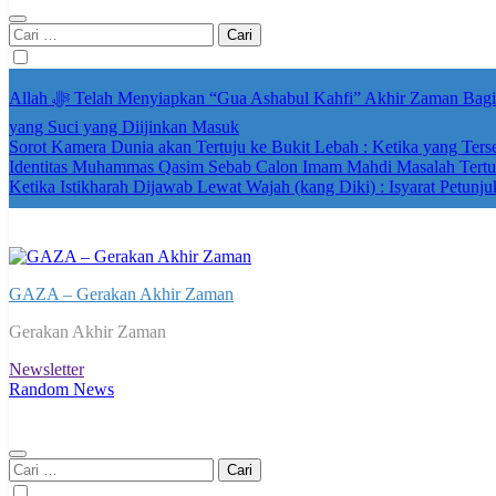
Cari
untuk:
Allah ﷻ Telah Menyiapkan “Gua Ashabul Kahfi” Akhir Zaman Bagi Para Helper Muhammad Qasim, Kuncinya di Tangan Muhammad Qasim, Dengan 7 Tokoh Inti Sebagai Porosnya dan Hanya Jiwa-jiwa
yang Suci yang Diijinkan Masuk
Sorot Kamera Dunia akan Tertuju ke Bukit Lebah : Ketika yang Ter
Identitas Muhammas Qasim Sebab Calon Imam Mahdi Masalah Tertut
Ketika Istikharah Dijawab Lewat Wajah (kang Diki) : Isyarat Petunju
GAZA – Gerakan Akhir Zaman
Gerakan Akhir Zaman
Newsletter
Random News
Cari
untuk: