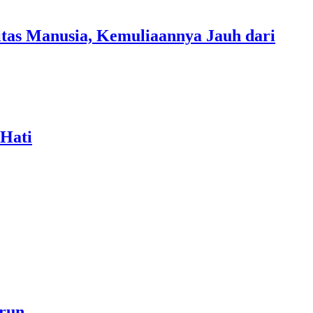
tas Manusia, Kemuliaannya Jauh dari
 Hati
a akan Menjadi Sebab Rahmat Allah ﷻ Turun