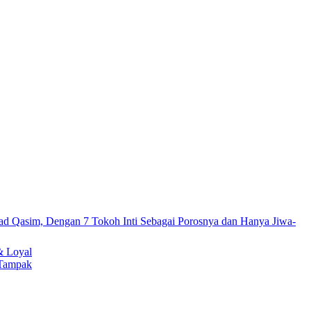
& Loyal
 Tampak