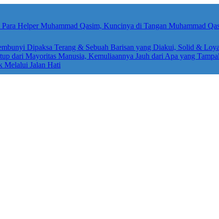
sembunyi Dipaksa Terang & Sebuah Barisan yang Diakui, Solid & Loya
up dari Mayoritas Manusia, Kemuliaannya Jauh dari Apa yang Tampa
k Melalui Jalan Hati