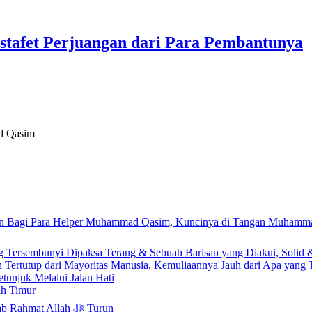
tafet Perjuangan dari Para Pembantunya
d Qasim
ng Tersembunyi Dipaksa Terang & Sebuah Barisan yang Diakui, Solid 
Tertutup dari Mayoritas Manusia, Kemuliaannya Jauh dari Apa yang
etunjuk Melalui Jalan Hati
ah Timur
Isyarat Kebangkitan : Indonesia & Malaysia akan Menjadi Sebab Rahmat Allah ﷻ Turun