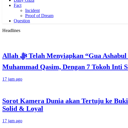
Daily Gaza
Fact
Incident
Proof of Dream
Question
Headlines
Allah ﷻ Telah Menyiapkan “Gua Ashabul Kahfi” Akhir Zaman Bagi Para Helper Muhammad Qasim, Kuncinya di Tangan
Muhammad Qasim, Dengan 7 Tokoh Inti Se
17 jam ago
Sorot Kamera Dunia akan Tertuju ke Buki
Solid & Loyal
17 jam ago