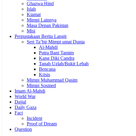
Ghazwa Hind
Islah
Kiamat
Mimpi Lainnya
Masa Depan Pakistan
Misi
Perpustakaan Berita Langit
Seri Ta’bir Mimpi umat Dunia
Al-Mahdi
Putra Bani Tamim
Kang Diki Candra
Tanah Uzlah/Bukit Lebah
Bencana
Krisis
Mimpi Muhammad Qasim
Mimpi Sosmed
Imam Al-Mahdi
World War
Dajjal
Daily Gaza
Fact
Incident
Proof of Dream
Question