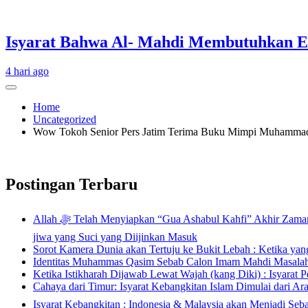
Isyarat Bahwa Al- Mahdi Membutuhkan Es
4 hari ago
Home
Uncategorized
Wow Tokoh Senior Pers Jatim Terima Buku Mimpi Muhamma
Postingan Terbaru
Allah ﷻ Telah Menyiapkan “Gua Ashabul Kahfi” Akhir Zaman Bagi Para Helper Muhammad Qasim, Kuncinya di Tangan Muhammad Qasim, Dengan 7 Tokoh Inti Sebagai Porosnya dan Hanya Jiwa-
jiwa yang Suci yang Diijinkan Masuk
Sorot Kamera Dunia akan Tertuju ke Bukit Lebah : Ketika ya
Identitas Muhammas Qasim Sebab Calon Imam Mahdi Masalah 
Ketika Istikharah Dijawab Lewat Wajah (kang Diki) : Isyarat P
Cahaya dari Timur: Isyarat Kebangkitan Islam Dimulai dari Ar