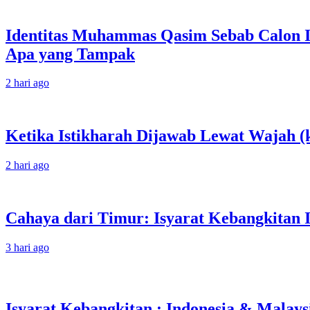
Identitas Muhammas Qasim Sebab Calon I
Apa yang Tampak
2 hari ago
Ketika Istikharah Dijawab Lewat Wajah (k
2 hari ago
Cahaya dari Timur: Isyarat Kebangkitan 
3 hari ago