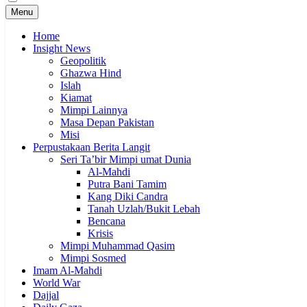
Menu
Home
Insight News
Geopolitik
Ghazwa Hind
Islah
Kiamat
Mimpi Lainnya
Masa Depan Pakistan
Misi
Perpustakaan Berita Langit
Seri Ta’bir Mimpi umat Dunia
Al-Mahdi
Putra Bani Tamim
Kang Diki Candra
Tanah Uzlah/Bukit Lebah
Bencana
Krisis
Mimpi Muhammad Qasim
Mimpi Sosmed
Imam Al-Mahdi
World War
Dajjal