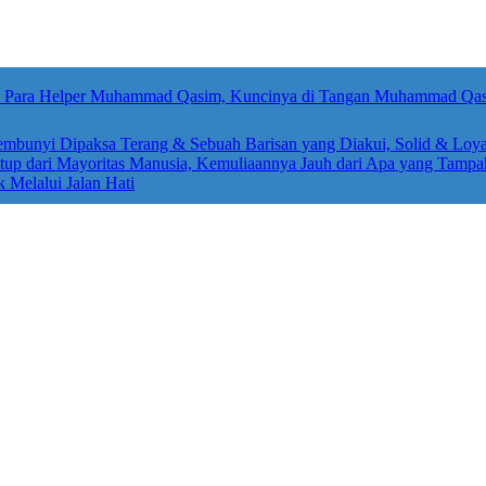
sembunyi Dipaksa Terang & Sebuah Barisan yang Diakui, Solid & Loya
up dari Mayoritas Manusia, Kemuliaannya Jauh dari Apa yang Tampa
k Melalui Jalan Hati