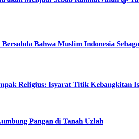
Mimpi 5 Pemuda Palestina : Rasulullah ﷺ Bersabda Bahwa Muslim Ind
pak Religius: Isyarat Titik Kebangkitan I
 Lumbung Pangan di Tanah Uzlah