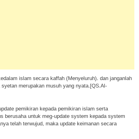
edalam islam secara kaffah (Menyeluruh). dan janganlah
na syetan merupakan musuh yang nyata.[QS.Al-
pdate pemikiran kepada pemikiran islam serta
gus berusaha untuk meg-update system kepada system
uanya telah terwujud, maka update keimanan secara