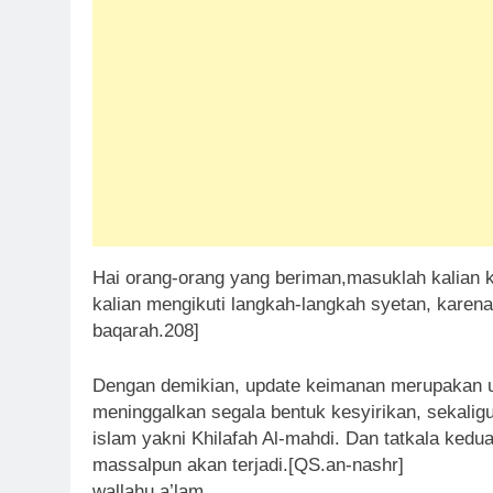
Hai orang-orang yang beriman,masuklah kalian k
kalian mengikuti langkah-langkah syetan, kare
baqarah.208]
Dengan demikian, update keimanan merupakan u
meninggalkan segala bentuk kesyirikan, sekali
islam yakni Khilafah Al-mahdi. Dan tatkala ked
massalpun akan terjadi.[QS.an-nashr]
wallahu a’lam