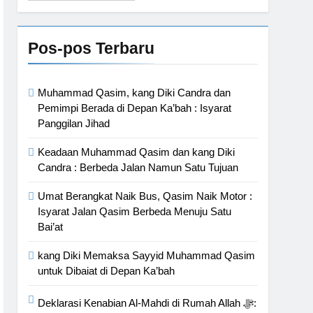
san Baru di Tengah Jemaah
Bahasa
Pos-pos Terbaru
Suci yang Diijinkan Masuk
Muhammad Qasim, kang Diki Candra dan
Pemimpi Berada di Depan Ka’bah : Isyarat
Panggilan Jihad
Keadaan Muhammad Qasim dan kang Diki
Candra : Berbeda Jalan Namun Satu Tujuan
Umat Berangkat Naik Bus, Qasim Naik Motor :
Isyarat Jalan Qasim Berbeda Menuju Satu
Bai’at
kang Diki Memaksa Sayyid Muhammad Qasim
untuk Dibaiat di Depan Ka’bah
Deklarasi Kenabian Al-Mahdi di Rumah Allah ﷻ: