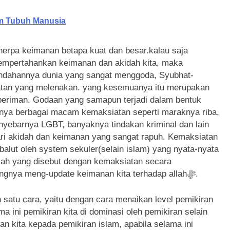
am Tubuh Manusia
nerpa keimanan betapa kuat dan besar.kalau saja
mempertahankan keimanan dan akidah kita, maka
eindahannya dunia yang sangat menggoda, Syubhat-
atan yang melenakan. yang kesemuanya itu merupakan
 beriman. Godaan yang samapun terjadi dalam bentuk
asnya berbagai macam kemaksiatan seperti maraknya riba,
yebarnya LGBT, banyaknya tindakan kriminal dan lain
ri akidah dan keimanan yang sangat rapuh. Kemaksiatan
balut oleh system sekuler(selain islam) yang nyata-nyata
ilah yang disebut dengan kemaksiatan secara
massal(terorganisir). Disinilah letak betapa pentingnya meng-update keimanan kita terhadap allahﷻ.
 satu cara, yaitu dengan cara menaikan level pemikiran
ama ini pemikiran kita di dominasi oleh pemikiran selain
an kita kepada pemikiran islam, apabila selama ini