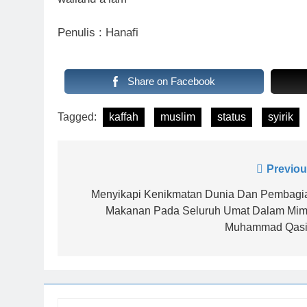
Penulis : Hanafi
Share on Facebook
Tagged:
kaffah
muslim
status
syirik
Navigasi
Previou
pos
Menyikapi Kenikmatan Dunia Dan Pembagi
Makanan Pada Seluruh Umat Dalam Mim
Muhammad Qas