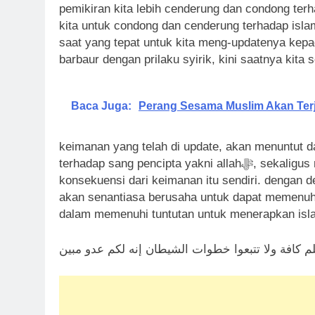
pemikiran kita lebih cenderung dan condong ter
kita untuk condong dan cenderung terhadap islam
saat yang tepat untuk kita meng-updatenya kepad
barbaur dengan prilaku syirik, kini saatnya kit
Baca Juga:
Perang Sesama Muslim Akan Ter
keimanan yang telah di update, akan menuntut d
terhadap sang pencipta yakni allahﷻ, sekaligus menghindari segala bentuk kesyirikan. dan ini merupakan
konsekuensi dari keimanan itu sendiri. dengan de
akan senantiasa berusaha untuk dapat memenuhi
لم كافة ‏ولا تتبعوا خطوات الشيطان ‏إنه لكم عدو مبين