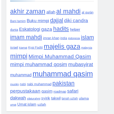
akhir zaman
al mahdi
allah
al qurán
dajjal
diki candra
Buku mimpi
Bani tamim
hadits
Eskatologi
gaza
helper
dunia
imam mahdi
islam
imran khan
india
indonesia
majelis gaza
israel
kiamat
Kyai Fadlil
malaysia
mimpi
Mimpi Muhammad Qasim
mimpi muhammad qosim
mubasyirat
muhammad qasim
muhammad
pakistan
nabi muhammad
muslim
nabi
perpustakaan
safari
qasim
roadmap
dakwah
syirik
takwil
ulama
silaturahmi
tanah uzlah
Umat islam
uzlah
umat