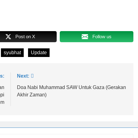
Post on X
Follow us
syubhat
Update
s:
Next:
an
Doa Nabi Muhammad SAW Untuk Gaza (Gerakan
pi
Akhir Zaman)
im