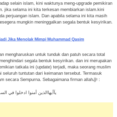
hadap selain islam, kini waktunya meng-upgrade pemikiran
. jika selama ini kita terkesan membiarkan islam.kini
a perjuangan islam. Dan apabila selama ini kita masih
a sesegera mungkin meninggalkan segala bentuk kesyirikan.
jadi Jika Menolak Mimpi Muhammad Qasim
an mengharuskan untuk tunduk dan patuh secara total
mikian tatkala ini (update) terjadi, maka seorang muslim
 seluruh tuntutan dari keimanan tersebut. Termasuk
dalam memenuhi tuntutan untuk menerapkan islam secara Sempurna. Sebagaimana firman allahﷻ :
يآأيهاالذين أمنوا ادخلوا في الس