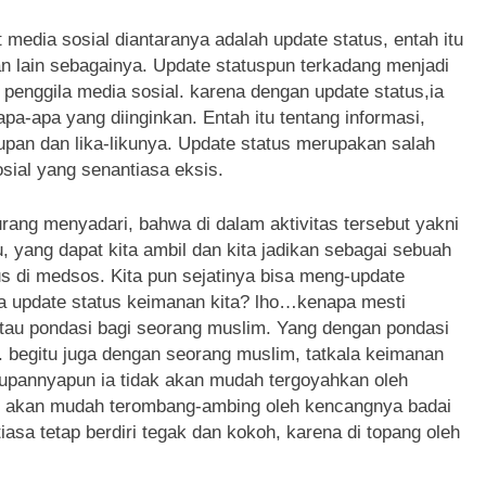
t media sosial diantaranya adalah update status, entah itu
an lain sebagainya. Update statuspun terkadang menjadi
penggila media sosial. karena dengan update status,ia
a-apa yang diinginkan. Entah itu tentang informasi,
dupan dan lika-likunya. Update status merupakan salah
sosial yang senantiasa eksis.
urang menyadari, bahwa di dalam aktivitas tersebut yakni
 yang dapat kita ambil dan kita jadikan sebagai sebuah
us di medsos. Kita pun sejatinya bisa meng-update
isa update status keimanan kita? lho…kenapa mesti
au pondasi bagi seorang muslim. Yang dengan pondasi
. begitu juga dengan seorang muslim, tatkala keimanan
upannyapun ia tidak akan mudah tergoyahkan oleh
ak akan mudah terombang-ambing oleh kencangnya badai
asa tetap berdiri tegak dan kokoh, karena di topang oleh