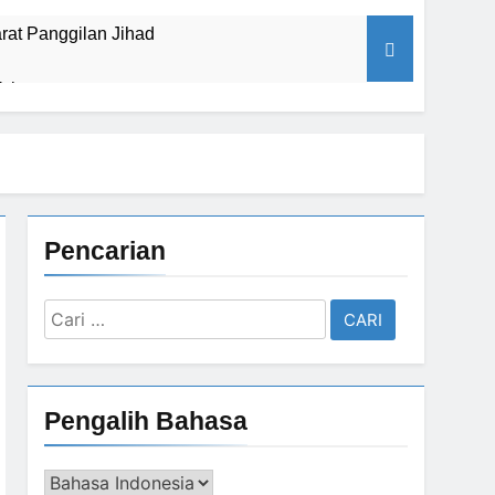
at Panggilan Jihad
ujuan
u Satu Bai’at
Pencarian
negasan Al Mahdi Adalah Muhammad Qasim
Cari
untuk:
 Sebelum Pukul Sepuluh.”
Pengalih Bahasa
trio Piningit Tampil di Panggung Sejarah
Pengalih