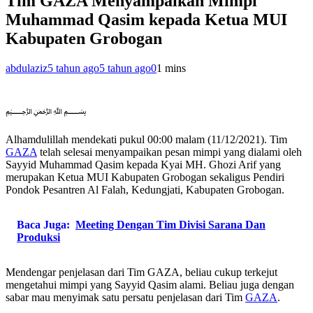
Tim GAZA Menyampaikan Mimpi
Muhammad Qasim kepada Ketua MUI
Kabupaten Grobogan
abdulaziz
5 tahun ago
5 tahun ago
0
1 mins
﷽
Alhamdulillah mendekati pukul 00:00 malam (11/12/2021). Tim
GAZA
telah selesai menyampaikan pesan mimpi yang dialami oleh
Sayyid Muhammad Qasim kepada Kyai MH. Ghozi Arif yang
merupakan Ketua MUI Kabupaten Grobogan sekaligus Pendiri
Pondok Pesantren Al Falah, Kedungjati, Kabupaten Grobogan.
Baca Juga:
Meeting Dengan Tim Divisi Sarana Dan
Produksi
Mendengar penjelasan dari Tim GAZA, beliau cukup terkejut
mengetahui mimpi yang Sayyid Qasim alami. Beliau juga dengan
sabar mau menyimak satu persatu penjelasan dari Tim
GAZA
.