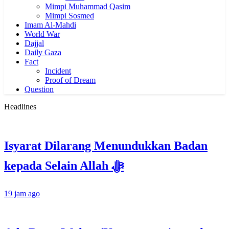
Mimpi Muhammad Qasim
Mimpi Sosmed
Imam Al-Mahdi
World War
Dajjal
Daily Gaza
Fact
Incident
Proof of Dream
Question
Headlines
Isyarat Dilarang Menundukkan Badan
kepada Selain Allah ﷻ
19 jam ago