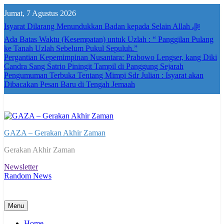
Skip
Jumat, 7 Agustus 2026
to
content
Isyarat Dilarang Menundukkan Badan kepada Selain Allah ﷻ
Ada Batas Waktu (Kesempatan) untuk Uzlah : “ Panggilan Pulang
ke Tanah Uzlah Sebelum Pukul Sepuluh.”
Pergantian Kepemimpinan Nusantara: Prabowo Lengser, kang Diki
Candra Sang Satrio Piningit Tampil di Panggung Sejarah
Pengumuman Terbuka Tentang Mimpi Sdr Julian : Isyarat akan
Dibacakan Pesan Baru di Tengah Jemaah
GAZA – Gerakan Akhir Zaman
Gerakan Akhir Zaman
Newsletter
Random News
Menu
Home