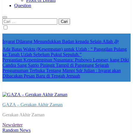
Proof of Dream
Question
Cari
untuk:
Isyarat Dilarang Menundukkan Badan kepada Selain Allah ﷻ
Ada Batas Waktu (Kesempatan) untuk Uzlah : “ Panggilan Pulang
ke Tanah Uzlah Sebelum Pukul Sepuluh.”
Pergantian Kepemimpinan Nusantara: Prabowo Lengser, kang Diki
Candra Sang Satrio Piningit Tampil di Panggung Sejarah
Pengumuman Terbuka Tentang Mimpi Sdr Julian : Isyarat akan
Dibacakan Pesan Baru di Tengah Jemaah
GAZA – Gerakan Akhir Zaman
Gerakan Akhir Zaman
Newsletter
Random News