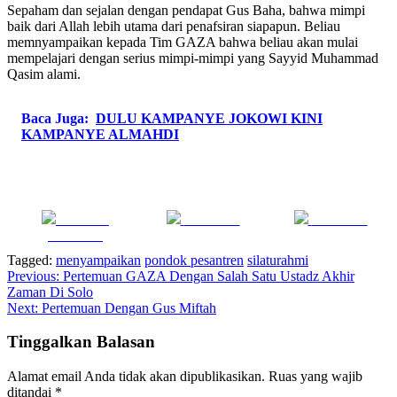
Sepaham dan sejalan dengan pendapat Gus Baha, bahwa mimpi
baik dari Allah lebih utama dari penafsiran siapapun. Beliau
memnyampaikan kepada Tim GAZA bahwa beliau akan mulai
mempelajari dengan serius mimpi-mimpi yang Sayyid Muhammad
Qasim alami.
Baca Juga:
DULU KAMPANYE JOKOWI KINI
KAMPANYE ALMAHDI
Share on
Post on X
Follow us
Facebook
Tagged:
menyampaikan
pondok pesantren
silaturahmi
Navigasi
Previous:
Pertemuan GAZA Dengan Salah Satu Ustadz Akhir
Zaman Di Solo
pos
Next:
Pertemuan Dengan Gus Miftah
Tinggalkan Balasan
Alamat email Anda tidak akan dipublikasikan.
Ruas yang wajib
ditandai
*