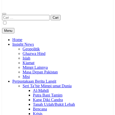
Cari
untuk:
Menu
Home
Insight News
Geopolitik
Ghazwa Hind
Islah
Kiamat
Mimpi Lainnya
Masa Depan Pakistan
Misi
Perpustakaan Berita Langit
Seri Ta’bir Mimpi umat Dunia
Al-Mahdi
Putra Bani Tamim
Kang Diki Candra
Tanah Uzlah/Bukit Lebah
Bencana
Krisis