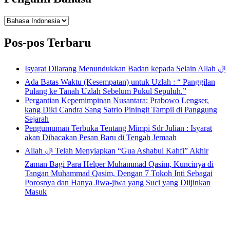
Pengalih
Bahasa
Pos-pos Terbaru
Isyarat Dilarang Menundukkan Badan kepada Selain Allah ﷻ
Ada Batas Waktu (Kesempatan) untuk Uzlah : “ Panggilan
Pulang ke Tanah Uzlah Sebelum Pukul Sepuluh.”
Pergantian Kepemimpinan Nusantara: Prabowo Lengser,
kang Diki Candra Sang Satrio Piningit Tampil di Panggung
Sejarah
Pengumuman Terbuka Tentang Mimpi Sdr Julian : Isyarat
akan Dibacakan Pesan Baru di Tengah Jemaah
Allah ﷻ Telah Menyiapkan “Gua Ashabul Kahfi” Akhir
Zaman Bagi Para Helper Muhammad Qasim, Kuncinya di
Tangan Muhammad Qasim, Dengan 7 Tokoh Inti Sebagai
Porosnya dan Hanya Jiwa-jiwa yang Suci yang Diijinkan
Masuk