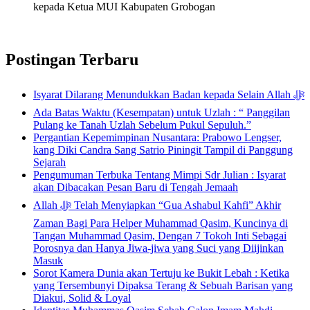
kepada Ketua MUI Kabupaten Grobogan
Postingan Terbaru
Isyarat Dilarang Menundukkan Badan kepada Selain Allah ﷻ
Ada Batas Waktu (Kesempatan) untuk Uzlah : “ Panggilan
Pulang ke Tanah Uzlah Sebelum Pukul Sepuluh.”
Pergantian Kepemimpinan Nusantara: Prabowo Lengser,
kang Diki Candra Sang Satrio Piningit Tampil di Panggung
Sejarah
Pengumuman Terbuka Tentang Mimpi Sdr Julian : Isyarat
akan Dibacakan Pesan Baru di Tengah Jemaah
Allah ﷻ Telah Menyiapkan “Gua Ashabul Kahfi” Akhir
Zaman Bagi Para Helper Muhammad Qasim, Kuncinya di
Tangan Muhammad Qasim, Dengan 7 Tokoh Inti Sebagai
Porosnya dan Hanya Jiwa-jiwa yang Suci yang Diijinkan
Masuk
Sorot Kamera Dunia akan Tertuju ke Bukit Lebah : Ketika
yang Tersembunyi Dipaksa Terang & Sebuah Barisan yang
Diakui, Solid & Loyal