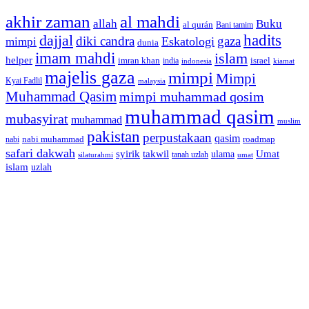
akhir zaman
al mahdi
allah
Buku
al qurán
Bani tamim
dajjal
hadits
diki candra
gaza
Eskatologi
mimpi
dunia
imam mahdi
islam
helper
imran khan
israel
india
indonesia
kiamat
majelis gaza
mimpi
Mimpi
Kyai Fadlil
malaysia
Muhammad Qasim
mimpi muhammad qosim
muhammad qasim
mubasyirat
muhammad
muslim
pakistan
perpustakaan
qasim
nabi muhammad
roadmap
nabi
safari dakwah
syirik
takwil
Umat
ulama
silaturahmi
tanah uzlah
umat
islam
uzlah