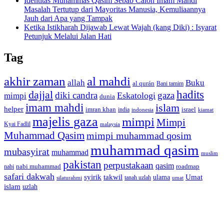
Identitas Muhammas Qasim Sebab Calon Imam Mahdi
Masalah Tertutup dari Mayoritas Manusia, Kemuliaannya
Jauh dari Apa yang Tampak
Ketika Istikharah Dijawab Lewat Wajah (kang Diki) : Isyarat
Petunjuk Melalui Jalan Hati
Tag
akhir zaman
al mahdi
allah
Buku
al qurán
Bani tamim
dajjal
hadits
diki candra
gaza
Eskatologi
mimpi
dunia
imam mahdi
islam
helper
imran khan
israel
india
indonesia
kiamat
majelis gaza
mimpi
Mimpi
Kyai Fadlil
malaysia
Muhammad Qasim
mimpi muhammad qosim
muhammad qasim
mubasyirat
muhammad
muslim
pakistan
perpustakaan
qasim
nabi muhammad
roadmap
nabi
safari dakwah
syirik
takwil
Umat
ulama
silaturahmi
tanah uzlah
umat
islam
uzlah