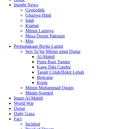
Insight News
Geopolitik
Ghazwa Hind
Islah
Kiamat
Mimpi Lainnya
Masa Depan Pakistan
Misi
Perpustakaan Berita Langit
Seri Ta’bir Mimpi umat Dunia
Al-Mahdi
Putra Bani Tamim
Kang Diki Candra
Tanah Uzlah/Bukit Lebah
Bencana
Krisis
Mimpi Muhammad Qasim
Mimpi Sosmed
Imam Al-Mahdi
World War
Dajjal
Daily Gaza
Fact
Incident