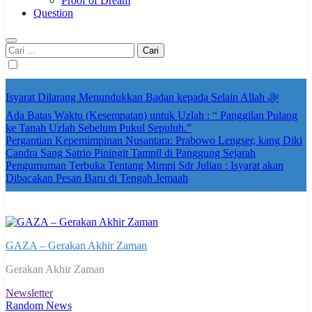
Proof of Dream
Question
Cari
untuk:
Isyarat Dilarang Menundukkan Badan kepada Selain Allah ﷻ
Ada Batas Waktu (Kesempatan) untuk Uzlah : “ Panggilan Pulang
ke Tanah Uzlah Sebelum Pukul Sepuluh.”
Pergantian Kepemimpinan Nusantara: Prabowo Lengser, kang Diki
Candra Sang Satrio Piningit Tampil di Panggung Sejarah
Pengumuman Terbuka Tentang Mimpi Sdr Julian : Isyarat akan
Dibacakan Pesan Baru di Tengah Jemaah
GAZA – Gerakan Akhir Zaman
Gerakan Akhir Zaman
Newsletter
Random News