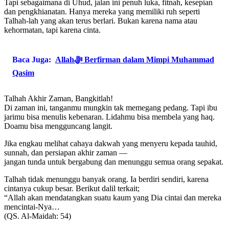
Tapi sebagaimana di Uhud, jalan ini penuh luka, fitnah, kesepian
dan pengkhianatan. Hanya mereka yang memiliki ruh seperti
Talhah-lah yang akan terus berlari. Bukan karena nama atau
kehormatan, tapi karena cinta.
Baca Juga:
Allahﷻ Berfirman dalam Mimpi Muhammad
Qasim
Talhah Akhir Zaman, Bangkitlah!
Di zaman ini, tanganmu mungkin tak memegang pedang. Tapi ibu
jarimu bisa menulis kebenaran. Lidahmu bisa membela yang haq.
Doamu bisa mengguncang langit.
Jika engkau melihat cahaya dakwah yang menyeru kepada tauhid,
sunnah, dan persiapan akhir zaman —
jangan tunda untuk bergabung dan menunggu semua orang sepakat.
Talhah tidak menunggu banyak orang. Ia berdiri sendiri, karena
cintanya cukup besar. Berikut dalil terkait;
“Allah akan mendatangkan suatu kaum yang Dia cintai dan mereka
mencintai-Nya…
(QS. Al-Maidah: 54)