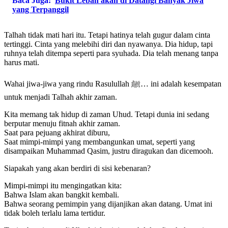
Baca Juga:
Bukit Lebah akan di Datangi Banyak Jiwa
yang Terpanggil
Talhah tidak mati hari itu. Tetapi hatinya telah gugur dalam cinta
tertinggi. Cinta yang melebihi diri dan nyawanya. Dia hidup, tapi
ruhnya telah ditempa seperti para syuhada. Dia telah menang tanpa
harus mati.
Wahai jiwa-jiwa yang rindu Rasulullah ﷺ… ini adalah kesempatan
untuk menjadi Talhah akhir zaman.
Kita memang tak hidup di zaman Uhud. Tetapi dunia ini sedang
berputar menuju fitnah akhir zaman.
Saat para pejuang akhirat diburu,
Saat mimpi-mimpi yang membangunkan umat, seperti yang
disampaikan Muhammad Qasim, justru diragukan dan dicemooh.
Siapakah yang akan berdiri di sisi kebenaran?
Mimpi-mimpi itu mengingatkan kita:
Bahwa Islam akan bangkit kembali.
Bahwa seorang pemimpin yang dijanjikan akan datang. Umat ini
tidak boleh terlalu lama tertidur.