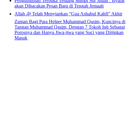
Pengumuman Terbuka Tentang Mimpi Sdr Julian : Isyarat
akan Dibacakan Pesan Baru di Tengah Jemaah
Allah ﷻ Telah Menyiapkan “Gua Ashabul Kahfi” Akhir
Zaman Bagi Para Helper Muhammad Qasim, Kuncinya di
Tangan Muhammad Qasim, Dengan 7 Tokoh Inti Sebagai
Porosnya dan Hanya Jiwa-jiwa yang Suci yang Diijinkan
Masuk