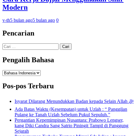
Modern
v-th
5 bulan ago
5 bulan ago
0
Pencarian
Cari
untuk:
Pengalih Bahasa
Pengalih
Bahasa
Pos-pos Terbaru
Isyarat Dilarang Menundukkan Badan kepada Selain Allah ﷻ
Ada Batas Waktu (Kesempatan) untuk Uzlah : “ Panggilan
Pulang ke Tanah Uzlah Sebelum Pukul Sepuluh.”
Pergantian Kepemimpinan Nusantara: Prabowo Lengser,
kang Diki Candra Sang Satrio Piningit Tampil di Panggung
Sejarah