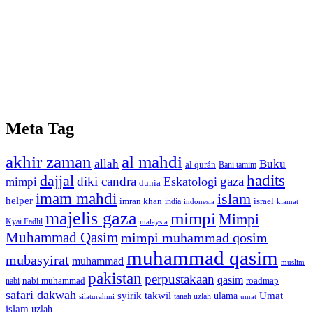
Meta Tag
akhir zaman
al mahdi
allah
Buku
al qurán
Bani tamim
dajjal
hadits
diki candra
gaza
Eskatologi
mimpi
dunia
imam mahdi
islam
helper
imran khan
israel
india
indonesia
kiamat
majelis gaza
mimpi
Mimpi
Kyai Fadlil
malaysia
Muhammad Qasim
mimpi muhammad qosim
muhammad qasim
mubasyirat
muhammad
muslim
pakistan
perpustakaan
qasim
nabi muhammad
roadmap
nabi
safari dakwah
syirik
takwil
Umat
ulama
silaturahmi
tanah uzlah
umat
islam
uzlah