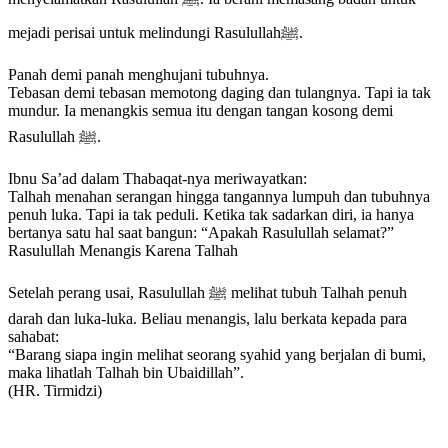
mejadi perisai untuk melindungi Rasulullahﷺ.
Panah demi panah menghujani tubuhnya.
Tebasan demi tebasan memotong daging dan tulangnya. Tapi ia tak
mundur. Ia menangkis semua itu dengan tangan kosong demi
Rasulullah ﷺ.
Ibnu Sa’ad dalam Thabaqat-nya meriwayatkan:
Talhah menahan serangan hingga tangannya lumpuh dan tubuhnya
penuh luka. Tapi ia tak peduli. Ketika tak sadarkan diri, ia hanya
bertanya satu hal saat bangun: “Apakah Rasulullah selamat?”
Rasulullah Menangis Karena Talhah
Setelah perang usai, Rasulullah ﷺ melihat tubuh Talhah penuh
darah dan luka-luka. Beliau menangis, lalu berkata kepada para
sahabat:
“Barang siapa ingin melihat seorang syahid yang berjalan di bumi,
maka lihatlah Talhah bin Ubaidillah”.
(HR. Tirmidzi)