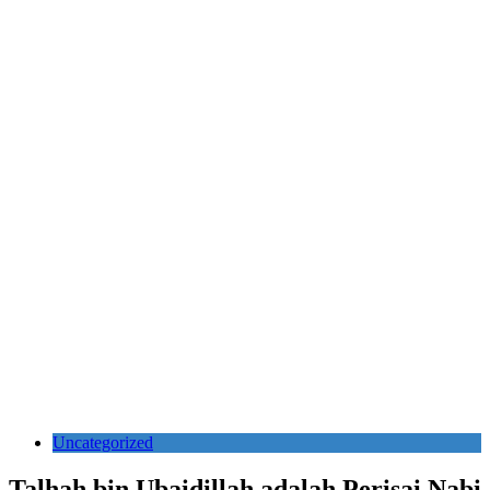
Uncategorized
Talhah bin Ubaidillah adalah Perisai Nabi