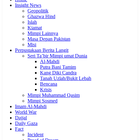
Insight News
Geopolitik
Ghazwa Hind
Islah
Kiamat
Mimpi Lainnya
Masa Depan Pakistan
Misi
Perpustakaan Berita Langit
Seri Ta’bir Mimpi umat Dunia
Al-Mahdi
Putra Bani Tamim
Kang Diki Candra
Tanah Uzlah/Bukit Lebah
Bencana
Krisis
Mimpi Muhammad Qasim
Mimpi Sosmed
Imam Al-Mahdi
World War
Dajjal
Daily Gaza
Fact
Incident