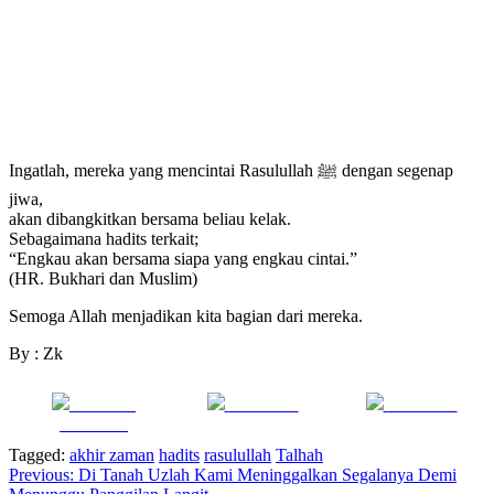
Ingatlah, mereka yang mencintai Rasulullah ﷺ dengan segenap
jiwa,
akan dibangkitkan bersama beliau kelak.
Sebagaimana hadits terkait;
“Engkau akan bersama siapa yang engkau cintai.”
(HR. Bukhari dan Muslim)
Semoga Allah menjadikan kita bagian dari mereka.
By : Zk
Share on
Post on X
Follow us
Facebook
Tagged:
akhir zaman
hadits
rasulullah
Talhah
Navigasi
Previous:
Di Tanah Uzlah Kami Meninggalkan Segalanya Demi