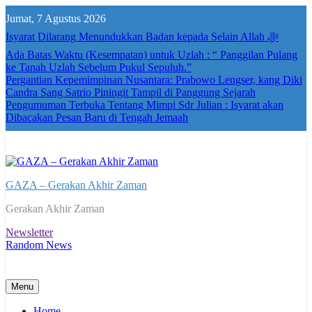
Skip
Jumat, 7 Agustus 2026
to
content
Isyarat Dilarang Menundukkan Badan kepada Selain Allah ﷻ
Ada Batas Waktu (Kesempatan) untuk Uzlah : “ Panggilan Pulang
ke Tanah Uzlah Sebelum Pukul Sepuluh.”
Pergantian Kepemimpinan Nusantara: Prabowo Lengser, kang Diki
Candra Sang Satrio Piningit Tampil di Panggung Sejarah
Pengumuman Terbuka Tentang Mimpi Sdr Julian : Isyarat akan
Dibacakan Pesan Baru di Tengah Jemaah
GAZA – Gerakan Akhir Zaman
Gerakan Akhir Zaman
Newsletter
Random News
Menu
Home