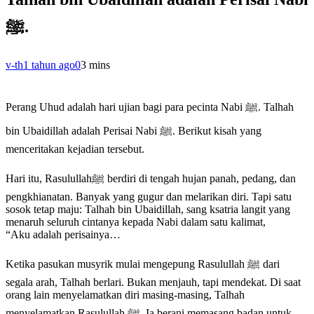
ﷺ.
v-th
1 tahun ago
0
3 mins
Perang Uhud adalah hari ujian bagi para pecinta Nabi ﷺ. Talhah
bin Ubaidillah adalah Perisai Nabi ﷺ. Berikut kisah yang
menceritakan kejadian tersebut.
Hari itu, Rasulullahﷺ berdiri di tengah hujan panah, pedang, dan
pengkhianatan. Banyak yang gugur dan melarikan diri. Tapi satu
sosok tetap maju: Talhah bin Ubaidillah, sang ksatria langit yang
menaruh seluruh cintanya kepada Nabi dalam satu kalimat,
“Aku adalah perisainya…
Ketika pasukan musyrik mulai mengepung Rasulullah ﷺ dari
segala arah, Talhah berlari. Bukan menjauh, tapi mendekat. Di saat
orang lain menyelamatkan diri masing-masing, Talhah
menyelamatkan Rasulullah ﷺ. Ia berani memasang badan untuk