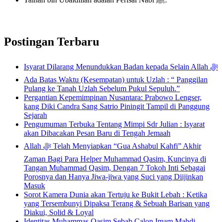
Postingan Terbaru
Isyarat Dilarang Menundukkan Badan kepada Selain Allah ﷻ
Ada Batas Waktu (Kesempatan) untuk Uzlah : “ Panggilan
Pulang ke Tanah Uzlah Sebelum Pukul Sepuluh.”
Pergantian Kepemimpinan Nusantara: Prabowo Lengser,
kang Diki Candra Sang Satrio Piningit Tampil di Panggung
Sejarah
Pengumuman Terbuka Tentang Mimpi Sdr Julian : Isyarat
akan Dibacakan Pesan Baru di Tengah Jemaah
Allah ﷻ Telah Menyiapkan “Gua Ashabul Kahfi” Akhir
Zaman Bagi Para Helper Muhammad Qasim, Kuncinya di
Tangan Muhammad Qasim, Dengan 7 Tokoh Inti Sebagai
Porosnya dan Hanya Jiwa-jiwa yang Suci yang Diijinkan
Masuk
Sorot Kamera Dunia akan Tertuju ke Bukit Lebah : Ketika
yang Tersembunyi Dipaksa Terang & Sebuah Barisan yang
Diakui, Solid & Loyal
Identitas Muhammas Qasim Sebab Calon Imam Mahdi