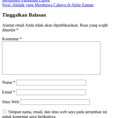
Menunggu Panggilan Langit
pos
Next:
Akhlak yang Membawa Cahaya di Akhir Zaman
Tinggalkan Balasan
Alamat email Anda tidak akan dipublikasikan.
Ruas yang wajib
ditandai
*
Komentar
*
Nama
*
Email
*
Situs Web
Simpan nama, email, dan situs web saya pada peramban ini
untuk komentar saya berikutnya.