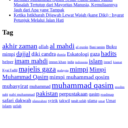
Masalah Tertutup dari Mayoritas Manusia, Kemuliaannya
Jauh dari Apa yang Tampak
Ketika Istikharah Dijawab Lewat Wajah (kang Diki) : Isyarat
Petunjuk Melalui Jalan Hati
Tag
akhir zaman
al mahdi
allah
Buku
al qurán
Bani tamim
dajjal
hadits
diki candra
gaza
Eskatologi
mimpi
dunia
imam mahdi
islam
helper
imran khan
israel
india
indonesia
kiamat
majelis gaza
mimpi
Mimpi
Kyai Fadlil
malaysia
Muhammad Qasim
mimpi muhammad qosim
muhammad qasim
mubasyirat
muhammad
muslim
pakistan
perpustakaan
qasim
nabi muhammad
roadmap
nabi
safari dakwah
syirik
takwil
Umat
ulama
silaturahmi
tanah uzlah
umat
islam
uzlah