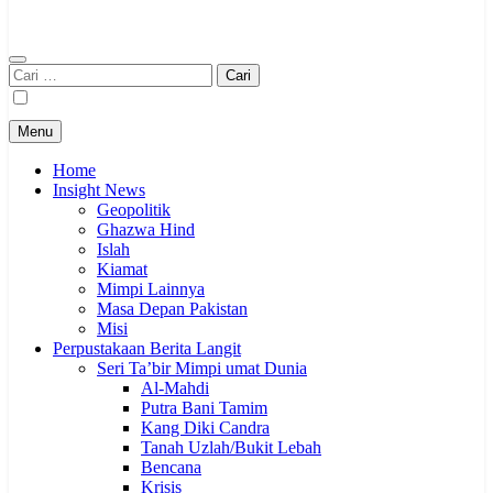
Cari
untuk:
Menu
Home
Insight News
Geopolitik
Ghazwa Hind
Islah
Kiamat
Mimpi Lainnya
Masa Depan Pakistan
Misi
Perpustakaan Berita Langit
Seri Ta’bir Mimpi umat Dunia
Al-Mahdi
Putra Bani Tamim
Kang Diki Candra
Tanah Uzlah/Bukit Lebah
Bencana
Krisis