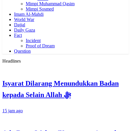
Mimpi Muhammad Qasim
Mimpi Sosmed
Imam Al-Mahdi
World War
Dajjal
Daily Gaza
Fact
Incident
Proof of Dream
Question
Headlines
Isyarat Dilarang Menundukkan Badan
kepada Selain Allah ﷻ
15 jam ago