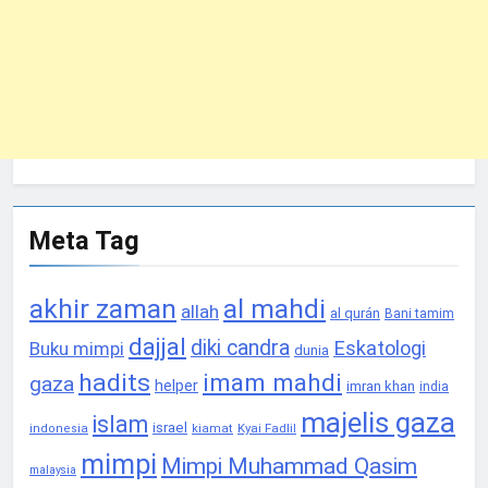
Meta Tag
akhir zaman
al mahdi
allah
al qurán
Bani tamim
dajjal
diki candra
Eskatologi
Buku mimpi
dunia
hadits
imam mahdi
gaza
helper
imran khan
india
majelis gaza
islam
israel
Kyai Fadlil
indonesia
kiamat
mimpi
Mimpi Muhammad Qasim
malaysia