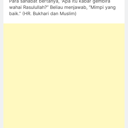
Para sahabat bertanya, “Apa itu kabar gembira
wahai Rasulullah?” Beliau menjawab, “Mimpi yang
baik.” (HR. Bukhari dan Muslim)