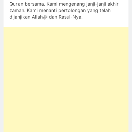
Qur’an bersama. Kami mengenang janji-janji akhir
zaman. Kami menanti pertolongan yang telah
dijanjikan Allahﷻ dan Rasul-Nya.