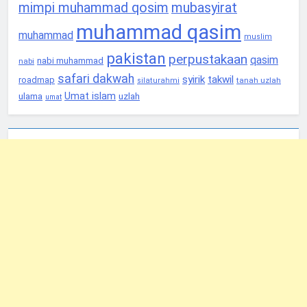
mimpi muhammad qosim
mubasyirat
muhammad qasim
muhammad
muslim
pakistan
perpustakaan
qasim
nabi muhammad
nabi
safari dakwah
syirik
takwil
roadmap
tanah uzlah
silaturahmi
Umat islam
ulama
uzlah
umat