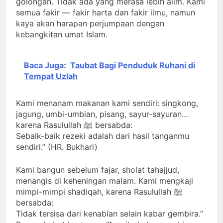
golongan. Tidak ada yang merasa lebih alim. Kami
semua fakir — fakir harta dan fakir ilmu, namun
kaya akan harapan perjumpaan dengan
kebangkitan umat Islam.
Baca Juga:
Taubat Bagi Penduduk Ruhani di
Tempat Uzlah
Kami menanam makanan kami sendiri: singkong,
jagung, umbi-umbian, pisang, sayur-sayuran…
karena Rasulullah ﷺ bersabda:
Sebaik-baik rezeki adalah dari hasil tanganmu
sendiri.” (HR. Bukhari)
Kami bangun sebelum fajar, sholat tahajjud,
menangis di keheningan malam. Kami mengkaji
mimpi-mimpi shadiqah, karena Rasulullah ﷺ
bersabda:
Tidak tersisa dari kenabian selain kabar gembira.”