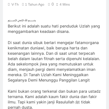
Tujuan
Umat Berangkat Naik Bus,
0
V-Th
1 Tahun Ago
4 Mins
Qasim Naik Motor : Isyarat
Jalan Qasim Berbeda Menuju
2 Hari Ago
Satu Bai’at
kang Diki Memaksa Sayyid
﷽
Muhammad Qasim untuk
Berikut ini adalah suatu hati penduduk Uzlah yang
Dibaiat di Depan Ka’bah
menggambarkan keadaan disana.
3 Hari Ago
Deklarasi Kenabian
Al-Mahdi di Rumah
Di saat dunia sibuk berlari mengejar fatamorgana
Allah ﷻ: Isyarat
3 Hari Ago
kenikmatan duniawi, baik berupa harta dan
Isyarat Dilarang
kesenangan lainnya. Dan di saat umat terpecah
Penegasan Al Mahdi
Menundukkan Badan
belah dalam lautan fitnah serta dipenuhi kelalaian.
Adalah Muhammad
Qasim
kepada Selain Allah ﷻ
4 Hari Ago
Ada sekelompok jiwa yang memutuskan untuk
diam, menjauh pergi demi menyelamatkan iman
mereka. Di Tanah Uzlah Kami Meninggalkan
Segalanya Demi Menunggu Panggilan Langit
Kami bukan orang terkenal dan bukan para ustadz
ternama. Kami adalah kaum fakir dunia dan fakir
ilmu. Tapi kami yakin janji Rasulullah ﷺ tidak
pernah dusta.