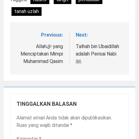
tanah uzlah
Previous:
Next:
Navigasi
pos
Allahﷻ yang
Talhah bin Ubaidillah
Menciptakan Mimpi
adalah Perisai Nabi
Muhammad Qasim
ﷺ.
TINGGALKAN BALASAN
Alamat email Anda tidak akan dipublikasikan.
Ruas yang wajib ditandai
*
Komentar
*