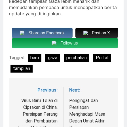
kedepan tampilan Gaza lebih menarik dan
memudahkan pembaca untuk mendapatkan berita
update yang di inginkan.
Share on Facebook
Post on X
Follow us
Tagged:
baru
gaza
perubahan
Portal
tampilan
Previous:
Next:
Navigasi
pos
Virus Baru Telah di
Pengingat dan
Ciptakan di China,
Persiapan
Persiapan Perang
Menghadapi Masa
dan Pembaiatan
Depan Umat Akhir