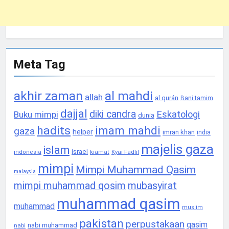
Meta Tag
akhir zaman
al mahdi
allah
al qurán
Bani tamim
dajjal
diki candra
Eskatologi
Buku mimpi
dunia
hadits
imam mahdi
gaza
helper
imran khan
india
majelis gaza
islam
israel
Kyai Fadlil
indonesia
kiamat
mimpi
Mimpi Muhammad Qasim
malaysia
mimpi muhammad qosim
mubasyirat
muhammad qasim
muhammad
muslim
pakistan
perpustakaan
qasim
nabi muhammad
nabi