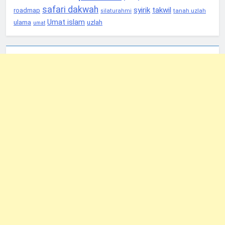
safari dakwah
syirik
takwil
roadmap
tanah uzlah
silaturahmi
Umat islam
ulama
uzlah
umat