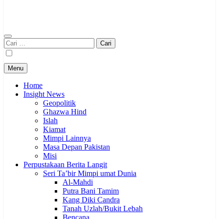
Cari
untuk:
Menu
Home
Insight News
Geopolitik
Ghazwa Hind
Islah
Kiamat
Mimpi Lainnya
Masa Depan Pakistan
Misi
Perpustakaan Berita Langit
Seri Ta’bir Mimpi umat Dunia
Al-Mahdi
Putra Bani Tamim
Kang Diki Candra
Tanah Uzlah/Bukit Lebah
Bencana