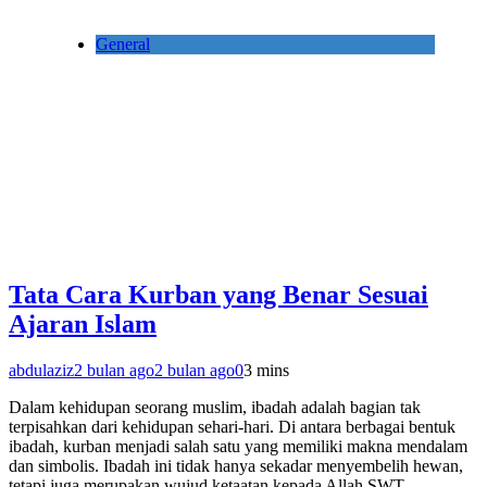
General
Tata Cara Kurban yang Benar Sesuai
Ajaran Islam
abdulaziz
2 bulan ago
2 bulan ago
0
3 mins
Dalam kehidupan seorang muslim, ibadah adalah bagian tak
terpisahkan dari kehidupan sehari-hari. Di antara berbagai bentuk
ibadah, kurban menjadi salah satu yang memiliki makna mendalam
dan simbolis. Ibadah ini tidak hanya sekadar menyembelih hewan,
tetapi juga merupakan wujud ketaatan kepada Allah SWT,