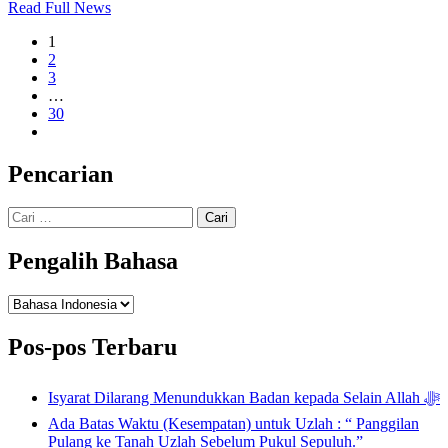
Read Full News
1
2
3
…
30
Pencarian
Cari
untuk:
Pengalih Bahasa
Pengalih
Bahasa
Pos-pos Terbaru
Isyarat Dilarang Menundukkan Badan kepada Selain Allah ﷻ
Ada Batas Waktu (Kesempatan) untuk Uzlah : “ Panggilan
Pulang ke Tanah Uzlah Sebelum Pukul Sepuluh.”