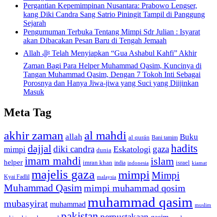
Pergantian Kepemimpinan Nusantara: Prabowo Lengser,
kang Diki Candra Sang Satrio Piningit Tampil di Panggung
Sejarah
Pengumuman Terbuka Tentang Mimpi Sdr Julian : Isyarat
akan Dibacakan Pesan Baru di Tengah Jemaah
Allah ﷻ Telah Menyiapkan “Gua Ashabul Kahfi” Akhir
Zaman Bagi Para Helper Muhammad Qasim, Kuncinya di
Tangan Muhammad Qasim, Dengan 7 Tokoh Inti Sebagai
Porosnya dan Hanya Jiwa-jiwa yang Suci yang Diijinkan
Masuk
Meta Tag
akhir zaman
al mahdi
allah
Buku
al qurán
Bani tamim
dajjal
hadits
diki candra
gaza
Eskatologi
mimpi
dunia
imam mahdi
islam
helper
imran khan
israel
india
indonesia
kiamat
majelis gaza
mimpi
Mimpi
Kyai Fadlil
malaysia
Muhammad Qasim
mimpi muhammad qosim
muhammad qasim
mubasyirat
muhammad
muslim
pakistan
perpustakaan