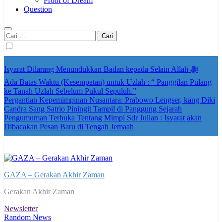
Proof of Dream
Question
Cari
untuk:
Isyarat Dilarang Menundukkan Badan kepada Selain Allah ﷻ
Ada Batas Waktu (Kesempatan) untuk Uzlah : “ Panggilan Pulang
ke Tanah Uzlah Sebelum Pukul Sepuluh.”
Pergantian Kepemimpinan Nusantara: Prabowo Lengser, kang Diki
Candra Sang Satrio Piningit Tampil di Panggung Sejarah
Pengumuman Terbuka Tentang Mimpi Sdr Julian : Isyarat akan
Dibacakan Pesan Baru di Tengah Jemaah
GAZA – Gerakan Akhir Zaman
Gerakan Akhir Zaman
Newsletter
Random News