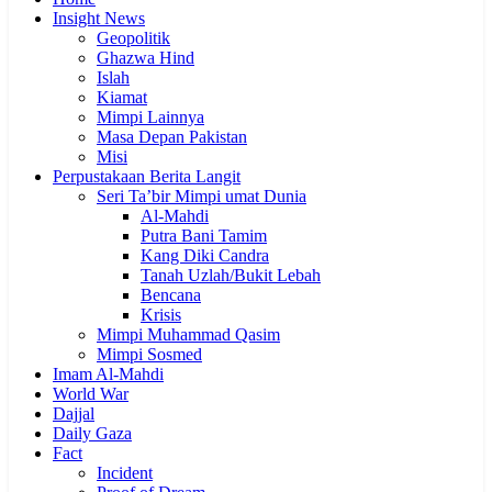
Insight News
Geopolitik
Ghazwa Hind
Islah
Kiamat
Mimpi Lainnya
Masa Depan Pakistan
Misi
Perpustakaan Berita Langit
Seri Ta’bir Mimpi umat Dunia
Al-Mahdi
Putra Bani Tamim
Kang Diki Candra
Tanah Uzlah/Bukit Lebah
Bencana
Krisis
Mimpi Muhammad Qasim
Mimpi Sosmed
Imam Al-Mahdi
World War
Dajjal
Daily Gaza
Fact
Incident