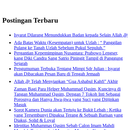
Postingan Terbaru
Isyarat Dilarang Menundukkan Badan kepada Selain Allah ﷻ
Ada Batas Waktu (Kesempatan) untuk Uzlah : “ Panggilan
Pulang ke Tanah Uzlah Sebelum Pukul Sepuluh.”
Pergantian Kepemimpinan Nusantara: Prabowo Lengser,
kang Diki Candra Sang Satrio Piningit Tampil di Panggung
Sejarah
Pengumuman Terbuka Tentang Mimpi Sdr Julian : Isyarat
akan Dibacakan Pesan Baru di Tengah Jemaah
Allah ﷻ Telah Menyiapkan “Gua Ashabul Kahfi” Akhir
Zaman Bagi Para Helper Muhammad Qasim, Kuncinya di
Tangan Muhammad Qasim, Dengan 7 Tokoh Inti Sebagai
Porosnya dan Hanya Jiwa-jiwa yang Suci yang Diijinkan
Masuk
Sorot Kamera Dunia akan Tertuju ke Bukit Lebah : Ketika
yang Tersembunyi Dipaksa Terang & Sebuah Barisan yang
Diakui, Solid & Loyal
Identitas Muhammas Qasim Sebab Calon Imam Mahdi