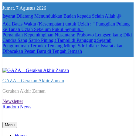
Skip
Jumat, 7 Agustus 2026
to
content
Isyarat Dilarang Menundukkan Badan kepada Selain Allah ﷻ
Ada Batas Waktu (Kesempatan) untuk Uzlah : “ Panggilan Pulang
ke Tanah Uzlah Sebelum Pukul Sepuluh.”
Pergantian Kepemimpinan Nusantara: Prabowo Lengser, kang Diki
Candra Sang Satrio Piningit Tampil di Panggung Sejarah
Pengumuman Terbuka Tentang Mimpi Sdr Julian : Isyarat akan
Dibacakan Pesan Baru di Tengah Jemaah
GAZA – Gerakan Akhir Zaman
Gerakan Akhir Zaman
Newsletter
Random News
Menu
Home