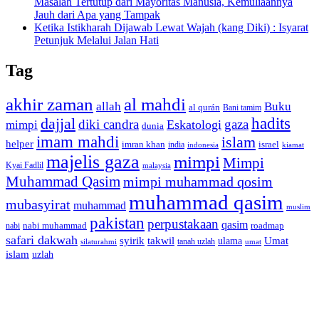
Masalah Tertutup dari Mayoritas Manusia, Kemuliaannya
Jauh dari Apa yang Tampak
Ketika Istikharah Dijawab Lewat Wajah (kang Diki) : Isyarat
Petunjuk Melalui Jalan Hati
Tag
akhir zaman
al mahdi
allah
Buku
al qurán
Bani tamim
dajjal
hadits
diki candra
gaza
Eskatologi
mimpi
dunia
imam mahdi
islam
helper
imran khan
israel
india
indonesia
kiamat
majelis gaza
mimpi
Mimpi
Kyai Fadlil
malaysia
Muhammad Qasim
mimpi muhammad qosim
muhammad qasim
mubasyirat
muhammad
muslim
pakistan
perpustakaan
qasim
nabi muhammad
roadmap
nabi
safari dakwah
syirik
takwil
Umat
ulama
silaturahmi
tanah uzlah
umat
islam
uzlah