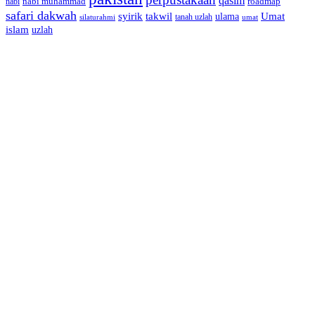
qasim
nabi muhammad
roadmap
nabi
safari dakwah
syirik
takwil
Umat
ulama
silaturahmi
tanah uzlah
umat
islam
uzlah