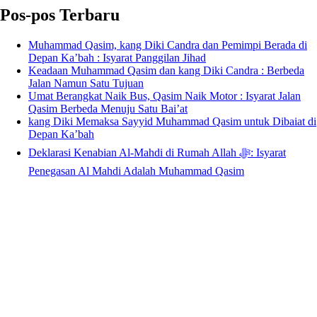
Pos-pos Terbaru
Muhammad Qasim, kang Diki Candra dan Pemimpi Berada di
Depan Ka’bah : Isyarat Panggilan Jihad
Keadaan Muhammad Qasim dan kang Diki Candra : Berbeda
Jalan Namun Satu Tujuan
Umat Berangkat Naik Bus, Qasim Naik Motor : Isyarat Jalan
Qasim Berbeda Menuju Satu Bai’at
kang Diki Memaksa Sayyid Muhammad Qasim untuk Dibaiat di
Depan Ka’bah
Deklarasi Kenabian Al-Mahdi di Rumah Allah ﷻ: Isyarat
Penegasan Al Mahdi Adalah Muhammad Qasim