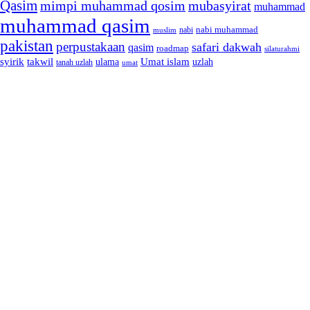
Qasim
mimpi muhammad qosim
mubasyirat
muhammad
muhammad qasim
nabi muhammad
muslim
nabi
pakistan
perpustakaan
safari dakwah
qasim
roadmap
silaturahmi
syirik
takwil
Umat islam
ulama
uzlah
tanah uzlah
umat