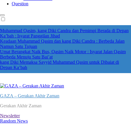
Question
Muhammad Qasim, kang Diki Candra dan Pemimpi Berada di Depan
Ka’bah : Isyarat Panggilan Jihad
Keadaan Muhammad Qasim dan kang Diki Candra : Berbeda Jalan
Namun Satu Tujuan
Umat Berangkat Naik Bus, Qasim Naik Motor : Isyarat Jalan Qasim
Berbeda Menuju Satu Bai’at
kang Diki Memaksa Sayyid Muhammad Qasim untuk Dibaiat di
Depan Ka’bah
GAZA – Gerakan Akhir Zaman
Gerakan Akhir Zaman
Newsletter
Random News