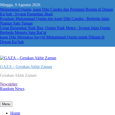
Skip
Minggu, 9 Agustus 2026
to
Muhammad Qasim, kang Diki Candra dan Pemimpi Berada di Depan
content
Ka’bah : Isyarat Panggilan Jihad
Keadaan Muhammad Qasim dan kang Diki Candra : Berbeda Jalan
Namun Satu Tujuan
Umat Berangkat Naik Bus, Qasim Naik Motor : Isyarat Jalan Qasim
Berbeda Menuju Satu Bai’at
kang Diki Memaksa Sayyid Muhammad Qasim untuk Dibaiat di
Depan Ka’bah
GAZA – Gerakan Akhir Zaman
Gerakan Akhir Zaman
Newsletter
Random News
Menu
Home