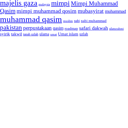
majelis gaza
mimpi
Mimpi Muhammad
malaysia
Qasim
mimpi muhammad qosim
mubasyirat
muhammad
muhammad qasim
nabi muhammad
muslim
nabi
pakistan
perpustakaan
safari dakwah
qasim
roadmap
silaturahmi
syirik
takwil
Umat islam
ulama
uzlah
tanah uzlah
umat