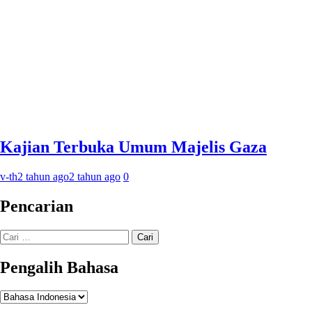
Kajian Terbuka Umum Majelis Gaza
v-th
2 tahun ago
2 tahun ago
0
Pencarian
Cari
untuk:
Pengalih Bahasa
Pengalih
Bahasa