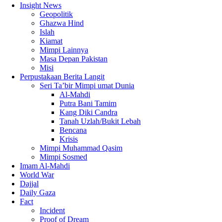
Insight News
Geopolitik
Ghazwa Hind
Islah
Kiamat
Mimpi Lainnya
Masa Depan Pakistan
Misi
Perpustakaan Berita Langit
Seri Ta’bir Mimpi umat Dunia
Al-Mahdi
Putra Bani Tamim
Kang Diki Candra
Tanah Uzlah/Bukit Lebah
Bencana
Krisis
Mimpi Muhammad Qasim
Mimpi Sosmed
Imam Al-Mahdi
World War
Dajjal
Daily Gaza
Fact
Incident
Proof of Dream