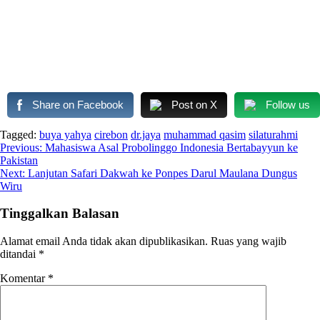
Share on Facebook
Post on X
Follow us
Tagged:
buya yahya
cirebon
dr.jaya
muhammad qasim
silaturahmi
Navigasi
Previous:
Mahasiswa Asal Probolinggo Indonesia Bertabayyun ke
Pakistan
pos
Next:
Lanjutan Safari Dakwah ke Ponpes Darul Maulana Dungus
Wiru
Tinggalkan Balasan
Alamat email Anda tidak akan dipublikasikan.
Ruas yang wajib
ditandai
*
Komentar
*