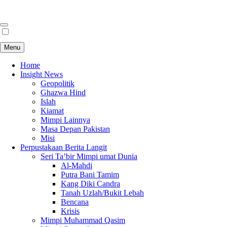
Menu
Home
Insight News
Geopolitik
Ghazwa Hind
Islah
Kiamat
Mimpi Lainnya
Masa Depan Pakistan
Misi
Perpustakaan Berita Langit
Seri Ta’bir Mimpi umat Dunia
Al-Mahdi
Putra Bani Tamim
Kang Diki Candra
Tanah Uzlah/Bukit Lebah
Bencana
Krisis
Mimpi Muhammad Qasim