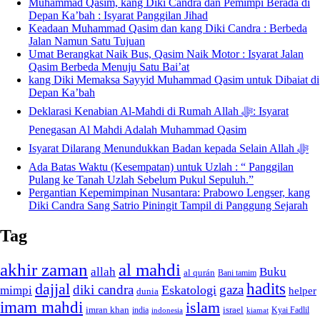
Muhammad Qasim, kang Diki Candra dan Pemimpi Berada di
Depan Ka’bah : Isyarat Panggilan Jihad
Keadaan Muhammad Qasim dan kang Diki Candra : Berbeda
Jalan Namun Satu Tujuan
Umat Berangkat Naik Bus, Qasim Naik Motor : Isyarat Jalan
Qasim Berbeda Menuju Satu Bai’at
kang Diki Memaksa Sayyid Muhammad Qasim untuk Dibaiat di
Depan Ka’bah
Deklarasi Kenabian Al-Mahdi di Rumah Allah ﷻ: Isyarat
Penegasan Al Mahdi Adalah Muhammad Qasim
Isyarat Dilarang Menundukkan Badan kepada Selain Allah ﷻ
Ada Batas Waktu (Kesempatan) untuk Uzlah : “ Panggilan
Pulang ke Tanah Uzlah Sebelum Pukul Sepuluh.”
Pergantian Kepemimpinan Nusantara: Prabowo Lengser, kang
Diki Candra Sang Satrio Piningit Tampil di Panggung Sejarah
Tag
akhir zaman
al mahdi
allah
Buku
al qurán
Bani tamim
dajjal
hadits
diki candra
gaza
Eskatologi
mimpi
helper
dunia
imam mahdi
islam
imran khan
israel
india
indonesia
kiamat
Kyai Fadlil