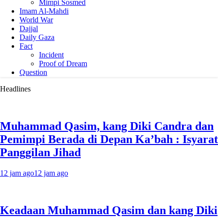
Mimpi Sosmed
Imam Al-Mahdi
World War
Dajjal
Daily Gaza
Fact
Incident
Proof of Dream
Question
Headlines
Muhammad Qasim, kang Diki Candra dan
Pemimpi Berada di Depan Ka’bah : Isyarat
Panggilan Jihad
12 jam ago
12 jam ago
Keadaan Muhammad Qasim dan kang Diki