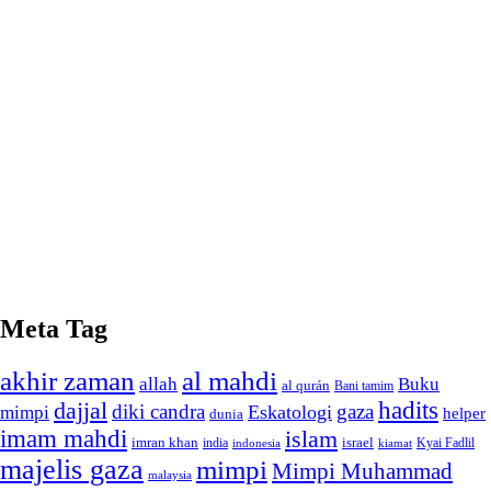
Meta Tag
akhir zaman
al mahdi
allah
Buku
al qurán
Bani tamim
dajjal
hadits
diki candra
gaza
Eskatologi
mimpi
helper
dunia
imam mahdi
islam
imran khan
israel
india
indonesia
kiamat
Kyai Fadlil
majelis gaza
mimpi
Mimpi Muhammad
malaysia