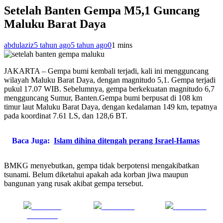
Setelah Banten Gempa M5,1 Guncang
Maluku Barat Daya
abdulaziz
5 tahun ago
5 tahun ago
0
1 mins
JAKARTA – Gempa bumi kembali terjadi, kali ini mengguncang
wilayah Maluku Barat Daya, dengan magnitudo 5,1. Gempa terjadi
pukul 17.07 WIB. Sebelumnya, gempa berkekuatan magnitudo 6,7
mengguncang Sumur, Banten.Gempa bumi berpusat di 108 km
timur laut Maluku Barat Daya, dengan kedalaman 149 km, tepatnya
pada koordinat 7.61 LS, dan 128,6 BT.
Baca Juga:
Islam dihina ditengah perang Israel-Hamas
BMKG menyebutkan, gempa tidak berpotensi mengakibatkan
tsunami. Belum diketahui apakah ada korban jiwa maupun
bangunan yang rusak akibat gempa tersebut.
Share on
Post on X
Follow us
Facebook