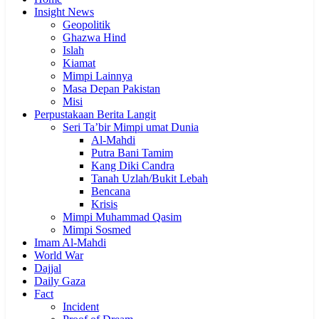
Insight News
Geopolitik
Ghazwa Hind
Islah
Kiamat
Mimpi Lainnya
Masa Depan Pakistan
Misi
Perpustakaan Berita Langit
Seri Ta’bir Mimpi umat Dunia
Al-Mahdi
Putra Bani Tamim
Kang Diki Candra
Tanah Uzlah/Bukit Lebah
Bencana
Krisis
Mimpi Muhammad Qasim
Mimpi Sosmed
Imam Al-Mahdi
World War
Dajjal
Daily Gaza
Fact
Incident