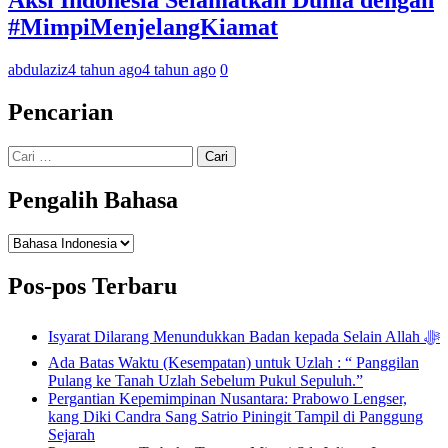
Aksi Indonesia Selamatkan Dunia dengan
#MimpiMenjelangKiamat
abdulaziz
4 tahun ago
4 tahun ago
0
Pencarian
Cari
untuk:
Pengalih Bahasa
Pengalih
Bahasa
Pos-pos Terbaru
Isyarat Dilarang Menundukkan Badan kepada Selain Allah ﷻ
Ada Batas Waktu (Kesempatan) untuk Uzlah : “ Panggilan
Pulang ke Tanah Uzlah Sebelum Pukul Sepuluh.”
Pergantian Kepemimpinan Nusantara: Prabowo Lengser,
kang Diki Candra Sang Satrio Piningit Tampil di Panggung
Sejarah