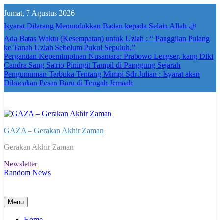
Skip
Jumat, 7 Agustus 2026
to
content
Isyarat Dilarang Menundukkan Badan kepada Selain Allah ﷻ
Ada Batas Waktu (Kesempatan) untuk Uzlah : “ Panggilan Pulang
ke Tanah Uzlah Sebelum Pukul Sepuluh.”
Pergantian Kepemimpinan Nusantara: Prabowo Lengser, kang Diki
Candra Sang Satrio Piningit Tampil di Panggung Sejarah
Pengumuman Terbuka Tentang Mimpi Sdr Julian : Isyarat akan
Dibacakan Pesan Baru di Tengah Jemaah
GAZA – Gerakan Akhir Zaman
Gerakan Akhir Zaman
Newsletter
Random News
Menu
Home