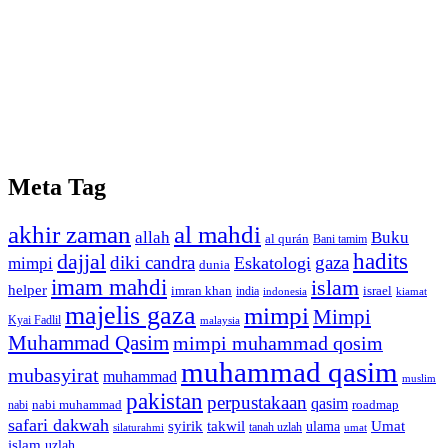
Meta Tag
akhir zaman
al mahdi
allah
Buku
al qurán
Bani tamim
dajjal
hadits
diki candra
gaza
Eskatologi
mimpi
dunia
imam mahdi
islam
helper
imran khan
israel
india
indonesia
kiamat
majelis gaza
mimpi
Mimpi
Kyai Fadlil
malaysia
Muhammad Qasim
mimpi muhammad qosim
muhammad qasim
mubasyirat
muhammad
muslim
pakistan
perpustakaan
qasim
nabi muhammad
roadmap
nabi
safari dakwah
syirik
takwil
Umat
ulama
silaturahmi
tanah uzlah
umat
islam
uzlah