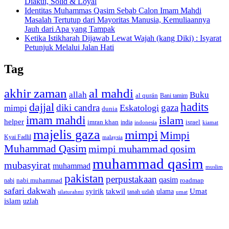
Diakui, Solid & Loyal
Identitas Muhammas Qasim Sebab Calon Imam Mahdi
Masalah Tertutup dari Mayoritas Manusia, Kemuliaannya
Jauh dari Apa yang Tampak
Ketika Istikharah Dijawab Lewat Wajah (kang Diki) : Isyarat
Petunjuk Melalui Jalan Hati
Tag
akhir zaman
al mahdi
allah
Buku
al qurán
Bani tamim
dajjal
hadits
diki candra
gaza
Eskatologi
mimpi
dunia
imam mahdi
islam
helper
imran khan
israel
india
indonesia
kiamat
majelis gaza
mimpi
Mimpi
Kyai Fadlil
malaysia
Muhammad Qasim
mimpi muhammad qosim
muhammad qasim
mubasyirat
muhammad
muslim
pakistan
perpustakaan
qasim
nabi muhammad
roadmap
nabi
safari dakwah
syirik
takwil
Umat
ulama
silaturahmi
tanah uzlah
umat
islam
uzlah