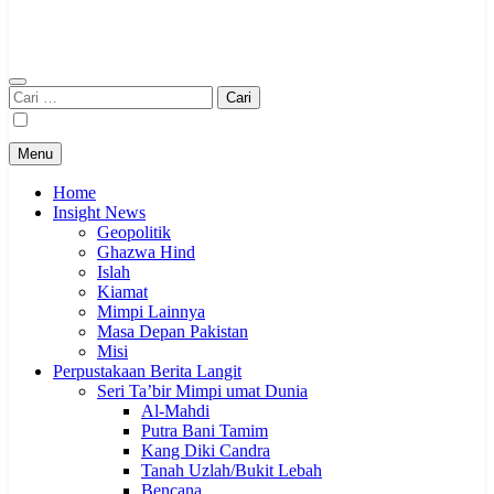
Cari
untuk:
Menu
Home
Insight News
Geopolitik
Ghazwa Hind
Islah
Kiamat
Mimpi Lainnya
Masa Depan Pakistan
Misi
Perpustakaan Berita Langit
Seri Ta’bir Mimpi umat Dunia
Al-Mahdi
Putra Bani Tamim
Kang Diki Candra
Tanah Uzlah/Bukit Lebah
Bencana