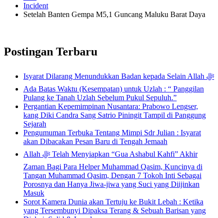
Incident
Setelah Banten Gempa M5,1 Guncang Maluku Barat Daya
Postingan Terbaru
Isyarat Dilarang Menundukkan Badan kepada Selain Allah ﷻ
Ada Batas Waktu (Kesempatan) untuk Uzlah : “ Panggilan
Pulang ke Tanah Uzlah Sebelum Pukul Sepuluh.”
Pergantian Kepemimpinan Nusantara: Prabowo Lengser,
kang Diki Candra Sang Satrio Piningit Tampil di Panggung
Sejarah
Pengumuman Terbuka Tentang Mimpi Sdr Julian : Isyarat
akan Dibacakan Pesan Baru di Tengah Jemaah
Allah ﷻ Telah Menyiapkan “Gua Ashabul Kahfi” Akhir
Zaman Bagi Para Helper Muhammad Qasim, Kuncinya di
Tangan Muhammad Qasim, Dengan 7 Tokoh Inti Sebagai
Porosnya dan Hanya Jiwa-jiwa yang Suci yang Diijinkan
Masuk
Sorot Kamera Dunia akan Tertuju ke Bukit Lebah : Ketika
yang Tersembunyi Dipaksa Terang & Sebuah Barisan yang