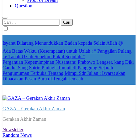
Proof of Dream
Question
Cari
untuk:
Isyarat Dilarang Menundukkan Badan kepada Selain Allah ﷻ
Ada Batas Waktu (Kesempatan) untuk Uzlah : “ Panggilan Pulang
ke Tanah Uzlah Sebelum Pukul Sepuluh.”
Pergantian Kepemimpinan Nusantara: Prabowo Lengser, kang Diki
Candra Sang Satrio Piningit Tampil di Panggung Sejarah
Pengumuman Terbuka Tentang Mimpi Sdr Julian : Isyarat akan
Dibacakan Pesan Baru di Tengah Jemaah
GAZA – Gerakan Akhir Zaman
Gerakan Akhir Zaman
Newsletter
Random News