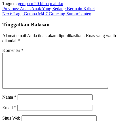
Tagged:
gempa m50 bima
maluku
Navigasi
Previous:
Anak-Anak Yang Sedang Bermain Kriket
Next:
Lagi, Gempa M4,7 Guncang Sumur banten
pos
Tinggalkan Balasan
Alamat email Anda tidak akan dipublikasikan.
Ruas yang wajib
ditandai
*
Komentar
*
Nama
*
Email
*
Situs Web