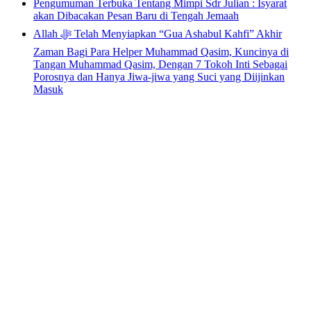
Pengumuman Terbuka Tentang Mimpi Sdr Julian : Isyarat
akan Dibacakan Pesan Baru di Tengah Jemaah
Allah ﷻ Telah Menyiapkan “Gua Ashabul Kahfi” Akhir
Zaman Bagi Para Helper Muhammad Qasim, Kuncinya di
Tangan Muhammad Qasim, Dengan 7 Tokoh Inti Sebagai
Porosnya dan Hanya Jiwa-jiwa yang Suci yang Diijinkan
Masuk