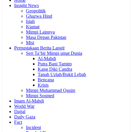
Home
Insight News
Geopolitik
Ghazwa Hind
Islah
Kiamat
Mimpi Lainnya
Masa Depan Pakistan
Misi
Perpustakaan Berita Langit
Seri Ta’bir Mimpi umat Dunia
Al-Mahdi
Putra Bani Tamim
Kang Diki Candra
Tanah Uzlah/Bukit Lebah
Bencana
Krisis
Mimpi Muhammad Qasim
Mimpi Sosmed
Imam Al-Mahdi
World War
Dajjal
Daily Gaza
Fact
Incident