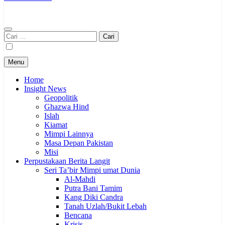
Cari
untuk:
Menu
Home
Insight News
Geopolitik
Ghazwa Hind
Islah
Kiamat
Mimpi Lainnya
Masa Depan Pakistan
Misi
Perpustakaan Berita Langit
Seri Ta’bir Mimpi umat Dunia
Al-Mahdi
Putra Bani Tamim
Kang Diki Candra
Tanah Uzlah/Bukit Lebah
Bencana
Krisis