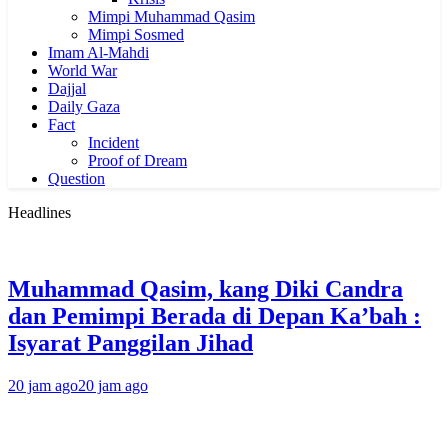
Mimpi Muhammad Qasim
Mimpi Sosmed
Imam Al-Mahdi
World War
Dajjal
Daily Gaza
Fact
Incident
Proof of Dream
Question
Headlines
Muhammad Qasim, kang Diki Candra
dan Pemimpi Berada di Depan Ka’bah :
Isyarat Panggilan Jihad
20 jam ago
20 jam ago