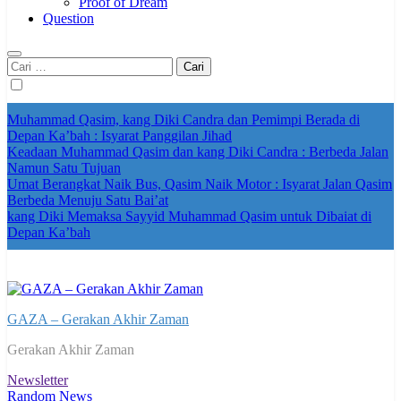
Proof of Dream
Question
Cari
untuk:
Muhammad Qasim, kang Diki Candra dan Pemimpi Berada di
Depan Ka’bah : Isyarat Panggilan Jihad
Keadaan Muhammad Qasim dan kang Diki Candra : Berbeda Jalan
Namun Satu Tujuan
Umat Berangkat Naik Bus, Qasim Naik Motor : Isyarat Jalan Qasim
Berbeda Menuju Satu Bai’at
kang Diki Memaksa Sayyid Muhammad Qasim untuk Dibaiat di
Depan Ka’bah
GAZA – Gerakan Akhir Zaman
Gerakan Akhir Zaman
Newsletter
Random News