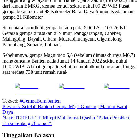
mengguncang wilayah Sumur, Banten, pada Sabtu (15/1/2022). Info
dari laman BMKG, gempa terjadi sekira pukul 09.29 WIB.Pusat
gempa berada di laut 48 Kilometer Barat Daya Sumur. Kedalaman
gempa 21 Kilometer.
Sementara koordinat gempa berada pada 6.96 LS – 105.26 BT.
Getaran gempa dirasakan di Sumur, Panggarangan, Cibeber,
Malingping, Bayah, Cihara, Muarabinuangeun, Cigemblong,
Panimbang, Sobang, Labuan.
Sebelumnya, gempa Magnitudo 6,6 (sebelum dimutakhirnya M6,7)
mengguncang Banten pada Jumat 14 Januari 2022 sekira pukul
16.05 WIB. Akibat gempa tersebut menimbulkan kerusakan, hingga
saat terdata 738 unit rumah rusak.
Share on
Post on X
Follow us
Facebook
Tagged:
#GempaBumibanten
Navigasi
Previous:
Setelah Banten Gempa M5,1 Guncang Maluku Barat
Daya
pos
Next:
TERBUKTI! Mimpi Muhammad Qasim “Pidato Presiden
Turki Tentang Ottoman”!
Tinggalkan Balasan