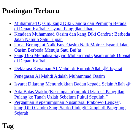
Postingan Terbaru
Muhammad Qasim, kang Diki Candra dan Pemimpi Berada
di Depan Ka’bah : Isyarat Panggilan Jihad
Keadaan Muhammad Qasim dan kang Diki Candra : Berbeda
Jalan Namun Satu Tujuan
Umat Berangkat Naik Bus, Qasim Naik Motor : Isyarat Jalan
Qasim Berbeda Menuju Satu Bai’at
kang Diki Memaksa Sayyid Muhammad Qasim untuk Dibaiat
di Depan Ka’bah
Deklarasi Kenabian Al-Mahdi di Rumah Allah ﷻ: Isyarat
Penegasan Al Mahdi Adalah Muhammad Qasim
Isyarat Dilarang Menundukkan Badan kepada Selain Allah ﷻ
Ada Batas Waktu (Kesempatan) untuk Uzlah : “ Panggilan
Pulang ke Tanah Uzlah Sebelum Pukul Sepuluh.”
Pergantian Kepemimpinan Nusantara: Prabowo Lengser,
kang Diki Candra Sang Satrio Piningit Tampil di Panggung
Sejarah
Tag