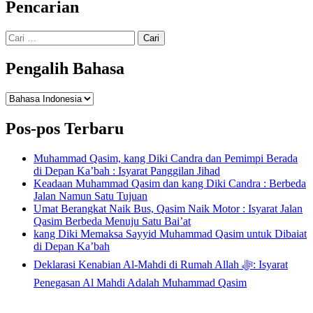
Pencarian
Cari
untuk:
Pengalih Bahasa
Pengalih
Bahasa
Pos-pos Terbaru
Muhammad Qasim, kang Diki Candra dan Pemimpi Berada
di Depan Ka’bah : Isyarat Panggilan Jihad
Keadaan Muhammad Qasim dan kang Diki Candra : Berbeda
Jalan Namun Satu Tujuan
Umat Berangkat Naik Bus, Qasim Naik Motor : Isyarat Jalan
Qasim Berbeda Menuju Satu Bai’at
kang Diki Memaksa Sayyid Muhammad Qasim untuk Dibaiat
di Depan Ka’bah
Deklarasi Kenabian Al-Mahdi di Rumah Allah ﷻ: Isyarat
Penegasan Al Mahdi Adalah Muhammad Qasim