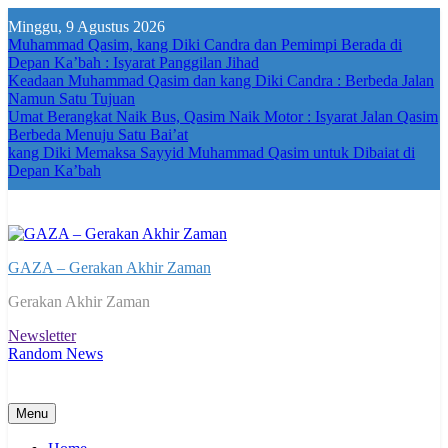
Skip
Minggu, 9 Agustus 2026
to
Muhammad Qasim, kang Diki Candra dan Pemimpi Berada di
content
Depan Ka’bah : Isyarat Panggilan Jihad
Keadaan Muhammad Qasim dan kang Diki Candra : Berbeda Jalan
Namun Satu Tujuan
Umat Berangkat Naik Bus, Qasim Naik Motor : Isyarat Jalan Qasim
Berbeda Menuju Satu Bai’at
kang Diki Memaksa Sayyid Muhammad Qasim untuk Dibaiat di
Depan Ka’bah
GAZA – Gerakan Akhir Zaman
Gerakan Akhir Zaman
Newsletter
Random News
Menu