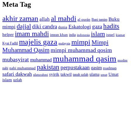
Meta Tag
akhir zaman
al mahdi
allah
Buku
al qurán
Bani tamim
dajjal
hadits
diki candra
gaza
Eskatologi
mimpi
dunia
imam mahdi
islam
helper
imran khan
israel
india
indonesia
kiamat
majelis gaza
mimpi
Mimpi
Kyai Fadlil
malaysia
Muhammad Qasim
mimpi muhammad qosim
muhammad qasim
mubasyirat
muhammad
muslim
pakistan
perpustakaan
qasim
nabi muhammad
roadmap
nabi
safari dakwah
syirik
takwil
Umat
ulama
silaturahmi
tanah uzlah
umat
islam
uzlah