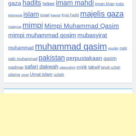
hadits
imam mahdi
gaza
helper
imran khan
india
majelis gaza
islam
israel
indonesia
kiamat
Kyai Fadlil
mimpi
Mimpi Muhammad Qasim
malaysia
mimpi muhammad qosim
mubasyirat
muhammad qasim
muhammad
muslim
nabi
pakistan
perpustakaan
qasim
nabi muhammad
safari dakwah
syirik
takwil
roadmap
silaturahmi
tanah uzlah
Umat islam
ulama
uzlah
umat