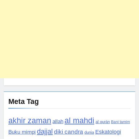
Meta Tag
akhir zaman
al mahdi
allah
al qurán
Bani tamim
dajjal
diki candra
Eskatologi
Buku mimpi
dunia