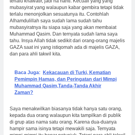
terlalu khawatir, jadi ria nanti. Kecuali yang yang
mubasyirat yang walaupun kabar gembira tetapi tidak
terlalu menonjolkan sesuatunya itu. Contohlah
Alhamdulillah saya sudah lama sudah tahu
mubasyiratnya itu siapa saja yang akan membaiat
Muhammad Qasim. Dan ternyata sudah lama saya
tahu. Insya Allah tidak sedikit dari orang-orang majelis
GAZA saat ini yang istiqomah ada di majelis GAZA,
dan para ahli takwil kita.
Baca Juga:
Kekacauan di Turki, Kematian
Pemimpin Hamas, dan Peringatan dari Mimpi
Muhammad Qasim,Tanda-Tanda Akhir
Zaman?
Saya menakwilkan biasanya tidak hanya satu orang,
kepada dua orang walaupun kita tampilkan di publik
di grup atas nama satu orang. Karena dua-duanya
hampir sama isinya tetapi mewakili saja. Ternyata