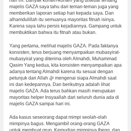
hari ini. Banyak konten-konten yang disebar tentang
majelis GAZA saya tahu dari teman-teman juga yang
memberikan laporan setiap hari kepada saya. Dan
alhamdulillah itu semuanya mayoritas fitnah isinya.
Karena saya tahu persis kejadiannya. Gampang untuk
membuktikan bahwa itu fitnah atau bukan.
Yang pertama, melihat majelis GAZA. Pada faktanya
konsisten, terus berjuang menyampaikan mubasyirat-
mubasyirat yang diterima oleh Almahdi, Muhammad
Qasim Yang kedua, kita konsisten menyampaikan apa
adanya tentang Almahdi karena itu sesuai dengan
petunjuk dari Allah ﷻ mengenai siapa Almahdi saat
ini dan kedepannya. Dan berikutnya adalah lihat
majelis GAZA. Ada terus bahkan masih merupakan
mayoritas helper Insyaallah dari seluruh dunia ada di
majelis GAZA sampai hari ini.
Ada kasus seseorang dapat mimpi seolah-olah
mimpinya bagus. Mengambil orang-orang GAZA
untuk membuat grup. Kemudian mimpinya Ibeng, dan