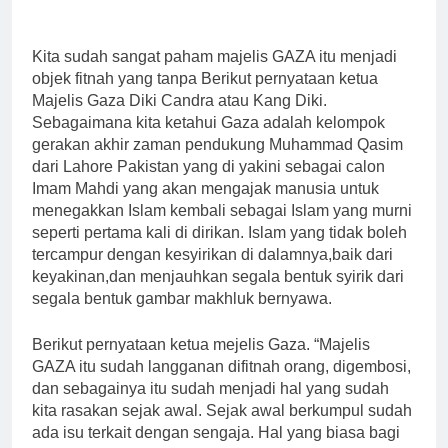
Porosnya dan Hanya Jiwa-
Dipaksa Terang & Sebuah
Identitas Muhammas Qasim
jiwa yang Suci yang Diijinkan
Barisan yang Diakui, Solid &
Sebab Calon Imam Mahdi
Masuk
Loyal
Kita sudah sangat paham majelis GAZA itu menjadi
Masalah Tertutup dari
3 Hari Ago
Mayoritas Manusia,
objek fitnah yang tanpa Berikut pernyataan ketua
Ketika Istikharah Dijawab
Kemuliaannya Jauh dari Apa
Majelis Gaza Diki Candra atau Kang Diki.
Lewat Wajah (kang Diki) :
yang Tampak
Sebagaimana kita ketahui Gaza adalah kelompok
Isyarat Petunjuk Melalui
3 Hari Ago
Jalan Hati
gerakan akhir zaman pendukung Muhammad Qasim
Cahaya dari Timur: Isyarat
dari Lahore Pakistan yang di yakini sebagai calon
Kebangkitan Islam Dimulai
Imam Mahdi yang akan mengajak manusia untuk
dari Arah Timur
4 Hari Ago
menegakkan Islam kembali sebagai Islam yang murni
Isyarat Kebangkitan :
seperti pertama kali di dirikan. Islam yang tidak boleh
Indonesia &
tercampur dengan kesyirikan di dalamnya,baik dari
Malaysia akan
4 Hari Ago
Menjadi Sebab
keyakinan,dan menjauhkan segala bentuk syirik dari
segala bentuk gambar makhluk bernyawa.
Rahmat Allah ﷻ
Turun
Berikut pernyataan ketua mejelis Gaza. “Majelis
GAZA itu sudah langganan difitnah orang, digembosi,
dan sebagainya itu sudah menjadi hal yang sudah
kita rasakan sejak awal. Sejak awal berkumpul sudah
ada isu terkait dengan sengaja. Hal yang biasa bagi