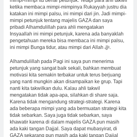
mimpi-mimpi itu benar petunjuk. Tetapi para ahli takwil
ketika membaca mimpi-mimpinya Rukayyah justru dia
katakan ini mimpi palsu, ini mimpi dari jin. Jadi mimpi-
mimpi petunjuk tentang majelis GAZA dan saya
pribadi Alhamdulillah para ahli mengatakan
Insyaallah ini mimpi petunjuk, karena ada banyaklah
pengetahuan mereka bisa membaca ini mimpi palsu,
ini mimpi Bunga tidur, atau mimpi dari Allah ﷻ.
Alhamdulillah pada Pagi ini saya pun menerima
petunjuk yang sangat baik sekali, bahkan membuat
motivasi kita semakin terbakar untuk terus berjuang
yang nanti mungkin akan disampaikan ke grup. Tapi
nanti kita takwilkan dulu. Kalau ahli takwil
mengatakan tidak apa-apa, silahkan di share saja.
Karena tidak mengandung strategi-strategi. Karena
ada beberapa mimpi yang ada bermuatan strategi kita
tidak sebarkan. Saya juga tidak sebarkan, saya
khawatir karena di dalam majelis GAZA pun masih
ada kaki tangan Dajjal. Saya dapat mubasyirat, di
GAZA sekarang pun masih ada kaki tangan Dajjal