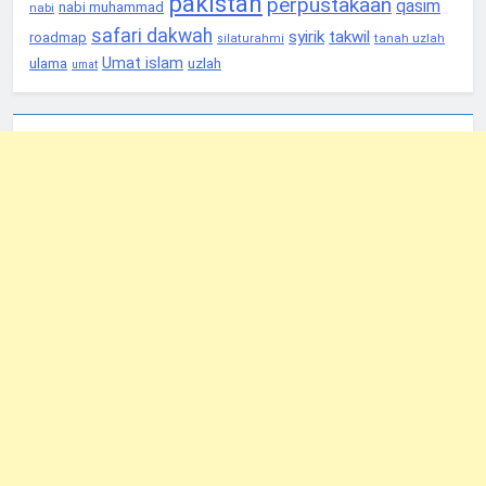
pakistan
perpustakaan
qasim
nabi muhammad
nabi
safari dakwah
syirik
takwil
roadmap
tanah uzlah
silaturahmi
Umat islam
ulama
uzlah
umat