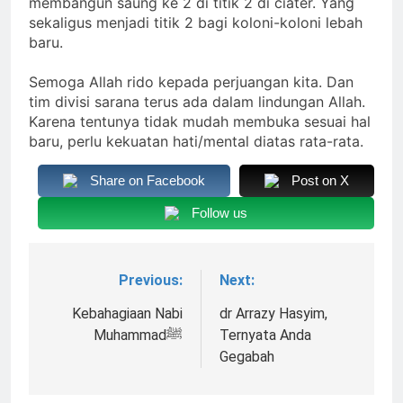
membangun saung ke 2 di titik 2 di ciater. Yang
Pesan Baru di Tengah
sekaligus menjadi titik 2 bagi koloni-koloni lebah
Allah ﷻ Telah
Jemaah
baru.
Menyiapkan “Gua
Ashabul Kahfi” Akhir
2 Hari Ago
Zaman Bagi Para
Semoga Allah rido kepada perjuangan kita. Dan
Sorot Kamera Dunia
Helper Muhammad
tim divisi sarana terus ada dalam lindungan Allah.
akan Tertuju ke Bukit
Qasim, Kuncinya di
Karena tentunya tidak mudah membuka sesuai hal
Lebah : Ketika yang
2 Hari Ago
Tangan Muhammad
Tersembunyi Dipaksa
baru, perlu kekuatan hati/mental diatas rata-rata.
Identitas Muhammas
Qasim, Dengan 7
Terang & Sebuah
Qasim Sebab Calon
Tokoh Inti Sebagai
Barisan yang Diakui,
Share on Facebook
Post on X
Imam Mahdi Masalah
Porosnya dan Hanya
3 Hari Ago
Solid & Loyal
Tertutup dari
Jiwa-jiwa yang Suci
Ketika Istikharah
Follow us
Mayoritas Manusia,
yang Diijinkan Masuk
Dijawab Lewat Wajah
Kemuliaannya Jauh
(kang Diki) : Isyarat
3 Hari Ago
dari Apa yang
Petunjuk Melalui
Tampak
Jalan Hati
Previous:
Next:
Navigasi
pos
Kebahagiaan Nabi
dr Arrazy Hasyim,
Muhammadﷺ
Ternyata Anda
Gegabah