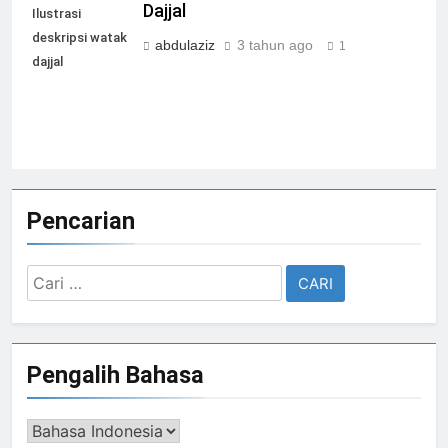
Dajjal
Ilustrasi
deskripsi watak
abdulaziz
3 tahun ago
1
dajjal
Pencarian
Cari
untuk:
Pengalih Bahasa
Pengalih