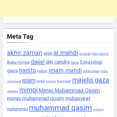
Meta Tag
akhir zaman
al mahdi
allah
al qurán
Bani tamim
dajjal
diki candra
Eskatologi
Buku mimpi
dunia
hadits
imam mahdi
gaza
helper
imran khan
india
majelis gaza
islam
israel
Kyai Fadlil
indonesia
kiamat
mimpi
Mimpi Muhammad Qasim
malaysia
mimpi muhammad qosim
mubasyirat
muhammad qasim
muhammad
muslim