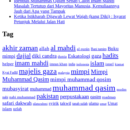
Identitas Muhammas Qasim Sebab Calon Imam Mahdi
Masalah Tertutup dari Mayoritas Manusia, Kemuliaannya
Jauh dari Apa yang Tampak
Ketika Istikharah Dijawab Lewat Wajah (kang Diki) : Isyarat
Petunjuk Melalui Jalan Hati
Tag
akhir zaman
al mahdi
allah
Buku
al qurán
Bani tamim
dajjal
hadits
diki candra
gaza
Eskatologi
mimpi
dunia
imam mahdi
islam
helper
imran khan
israel
india
indonesia
kiamat
majelis gaza
mimpi
Mimpi
Kyai Fadlil
malaysia
Muhammad Qasim
mimpi muhammad qosim
muhammad qasim
mubasyirat
muhammad
muslim
pakistan
perpustakaan
qasim
nabi muhammad
roadmap
nabi
safari dakwah
syirik
takwil
Umat
ulama
silaturahmi
tanah uzlah
umat
islam
uzlah