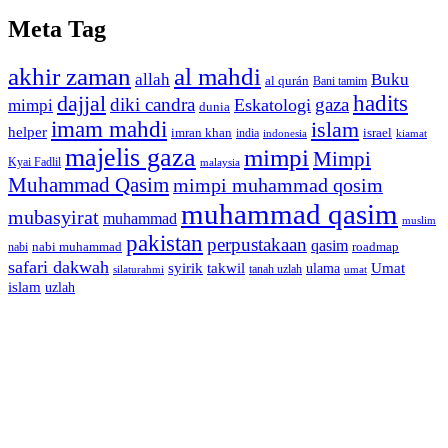
Meta Tag
akhir zaman
al mahdi
allah
Buku
al qurán
Bani tamim
dajjal
hadits
diki candra
gaza
Eskatologi
mimpi
dunia
imam mahdi
islam
helper
imran khan
israel
india
indonesia
kiamat
majelis gaza
mimpi
Mimpi
Kyai Fadlil
malaysia
Muhammad Qasim
mimpi muhammad qosim
muhammad qasim
mubasyirat
muhammad
muslim
pakistan
perpustakaan
qasim
nabi muhammad
roadmap
nabi
safari dakwah
syirik
takwil
Umat
ulama
silaturahmi
tanah uzlah
umat
islam
uzlah