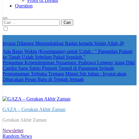
Proof of Dream
Question
Cari
untuk:
Isyarat Dilarang Menundukkan Badan kepada Selain Allah ﷻ
Ada Batas Waktu (Kesempatan) untuk Uzlah : “ Panggilan Pulang
ke Tanah Uzlah Sebelum Pukul Sepuluh.”
Pergantian Kepemimpinan Nusantara: Prabowo Lengser, kang Diki
Candra Sang Satrio Piningit Tampil di Panggung Sejarah
Pengumuman Terbuka Tentang Mimpi Sdr Julian : Isyarat akan
Dibacakan Pesan Baru di Tengah Jemaah
GAZA – Gerakan Akhir Zaman
Gerakan Akhir Zaman
Newsletter
Random News