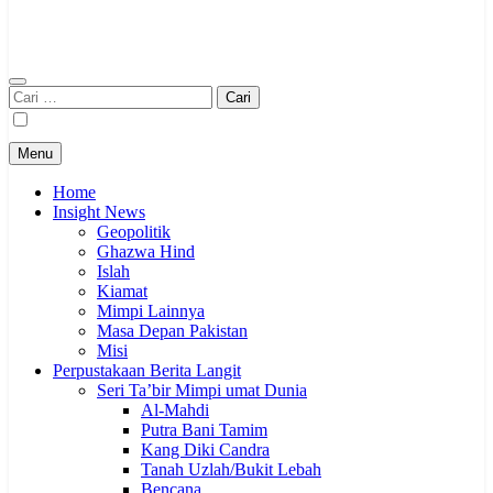
Cari
untuk:
Menu
Home
Insight News
Geopolitik
Ghazwa Hind
Islah
Kiamat
Mimpi Lainnya
Masa Depan Pakistan
Misi
Perpustakaan Berita Langit
Seri Ta’bir Mimpi umat Dunia
Al-Mahdi
Putra Bani Tamim
Kang Diki Candra
Tanah Uzlah/Bukit Lebah
Bencana