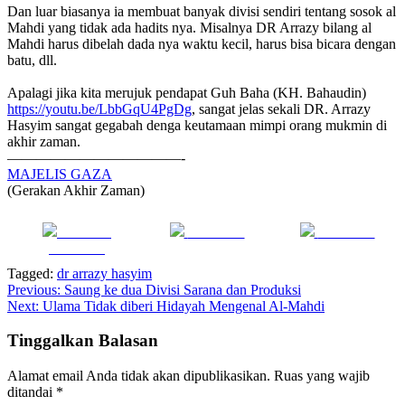
Dan luar biasanya ia membuat banyak divisi sendiri tentang sosok al
Mahdi yang tidak ada hadits nya. Misalnya DR Arrazy bilang al
Mahdi harus dibelah dada nya waktu kecil, harus bisa bicara dengan
batu, dll.
Apalagi jika kita merujuk pendapat Guh Baha (KH. Bahaudin)
https://youtu.be/LbbGqU4PgDg
, sangat jelas sekali DR. Arrazy
Hasyim sangat gegabah denga keutamaan mimpi orang mukmin di
akhir zaman.
————————————-
MAJELIS GAZA
(Gerakan Akhir Zaman)
Share on
Post on X
Follow us
Facebook
Tagged:
dr arrazy hasyim
Navigasi
Previous:
Saung ke dua Divisi Sarana dan Produksi
Next:
Ulama Tidak diberi Hidayah Mengenal Al-Mahdi
pos
Tinggalkan Balasan
Alamat email Anda tidak akan dipublikasikan.
Ruas yang wajib
ditandai
*