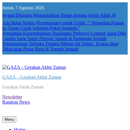
Skip
Jumat, 7 Agustus 2026
to
content
Isyarat Dilarang Menundukkan Badan kepada Selain Allah ﷻ
Ada Batas Waktu (Kesempatan) untuk Uzlah : “ Panggilan Pulang
ke Tanah Uzlah Sebelum Pukul Sepuluh.”
Pergantian Kepemimpinan Nusantara: Prabowo Lengser, kang Diki
Candra Sang Satrio Piningit Tampil di Panggung Sejarah
Pengumuman Terbuka Tentang Mimpi Sdr Julian : Isyarat akan
Dibacakan Pesan Baru di Tengah Jemaah
GAZA – Gerakan Akhir Zaman
Gerakan Akhir Zaman
Newsletter
Random News
Menu
Home