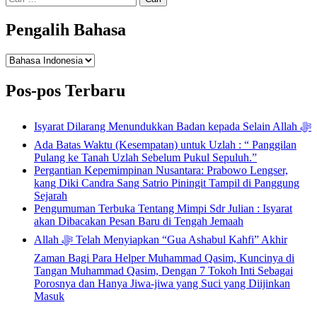
untuk:
Pengalih Bahasa
Pengalih
Bahasa
Pos-pos Terbaru
Isyarat Dilarang Menundukkan Badan kepada Selain Allah ﷻ
Ada Batas Waktu (Kesempatan) untuk Uzlah : “ Panggilan
Pulang ke Tanah Uzlah Sebelum Pukul Sepuluh.”
Pergantian Kepemimpinan Nusantara: Prabowo Lengser,
kang Diki Candra Sang Satrio Piningit Tampil di Panggung
Sejarah
Pengumuman Terbuka Tentang Mimpi Sdr Julian : Isyarat
akan Dibacakan Pesan Baru di Tengah Jemaah
Allah ﷻ Telah Menyiapkan “Gua Ashabul Kahfi” Akhir
Zaman Bagi Para Helper Muhammad Qasim, Kuncinya di
Tangan Muhammad Qasim, Dengan 7 Tokoh Inti Sebagai
Porosnya dan Hanya Jiwa-jiwa yang Suci yang Diijinkan
Masuk