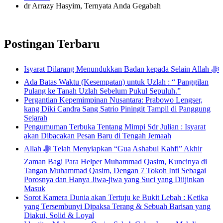
dr Arrazy Hasyim, Ternyata Anda Gegabah
Postingan Terbaru
Isyarat Dilarang Menundukkan Badan kepada Selain Allah ﷻ
Ada Batas Waktu (Kesempatan) untuk Uzlah : “ Panggilan
Pulang ke Tanah Uzlah Sebelum Pukul Sepuluh.”
Pergantian Kepemimpinan Nusantara: Prabowo Lengser,
kang Diki Candra Sang Satrio Piningit Tampil di Panggung
Sejarah
Pengumuman Terbuka Tentang Mimpi Sdr Julian : Isyarat
akan Dibacakan Pesan Baru di Tengah Jemaah
Allah ﷻ Telah Menyiapkan “Gua Ashabul Kahfi” Akhir
Zaman Bagi Para Helper Muhammad Qasim, Kuncinya di
Tangan Muhammad Qasim, Dengan 7 Tokoh Inti Sebagai
Porosnya dan Hanya Jiwa-jiwa yang Suci yang Diijinkan
Masuk
Sorot Kamera Dunia akan Tertuju ke Bukit Lebah : Ketika
yang Tersembunyi Dipaksa Terang & Sebuah Barisan yang
Diakui, Solid & Loyal