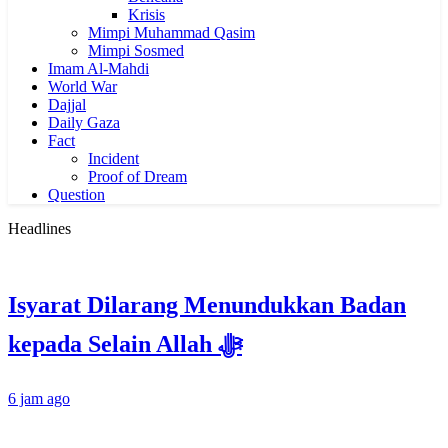
Krisis
Mimpi Muhammad Qasim
Mimpi Sosmed
Imam Al-Mahdi
World War
Dajjal
Daily Gaza
Fact
Incident
Proof of Dream
Question
Headlines
Isyarat Dilarang Menundukkan Badan
kepada Selain Allah ﷻ
6 jam ago