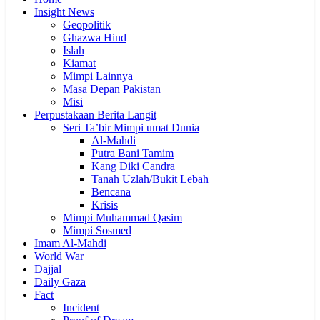
Insight News
Geopolitik
Ghazwa Hind
Islah
Kiamat
Mimpi Lainnya
Masa Depan Pakistan
Misi
Perpustakaan Berita Langit
Seri Ta’bir Mimpi umat Dunia
Al-Mahdi
Putra Bani Tamim
Kang Diki Candra
Tanah Uzlah/Bukit Lebah
Bencana
Krisis
Mimpi Muhammad Qasim
Mimpi Sosmed
Imam Al-Mahdi
World War
Dajjal
Daily Gaza
Fact
Incident