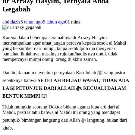
dr Arrazy Hasyim, Ternyata Anda
Gegabah
abdulaziz
5 tahun ago
5 tahun ago
0
1 mins
Karena dalam beberapa ceramahnya dr Arrazy Hasyim
menyampaikan agar umat jangan percaya kepada sosok al Mahdi
yang bersumber dari mimpi, tanpa sedikitpun dia menyertai
bantahan ilmiahnya, misalnya rujukan/hadits nya untuk tidak
mempercayai mimpi orang- orang di akhir zaman.
Dan tidak mau menyentuh pernyataan Rasulullah ﷺ yang justru
sebaliknya bahwa
SETELAH BELIAU WAFAT, TIDAK ADA
LAGI PETUNJUK DARI ALLAH ﷻ, KECUALI DALAM
BENTUK MIMPI [1]
Tidak mungkin seorang Doktor bidang agama lupa arti dari al
Mahdi, pasti ia tahu bahwa al Mahdi itu orang yang mendapat
petunjuk/ bimbingan langsung dari Allah ﷻ langsung, bukan dari
kitab.