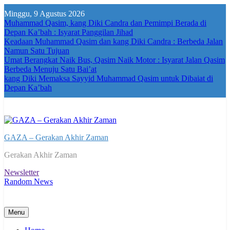
Skip
Minggu, 9 Agustus 2026
to
Muhammad Qasim, kang Diki Candra dan Pemimpi Berada di
content
Depan Ka’bah : Isyarat Panggilan Jihad
Keadaan Muhammad Qasim dan kang Diki Candra : Berbeda Jalan
Namun Satu Tujuan
Umat Berangkat Naik Bus, Qasim Naik Motor : Isyarat Jalan Qasim
Berbeda Menuju Satu Bai’at
kang Diki Memaksa Sayyid Muhammad Qasim untuk Dibaiat di
Depan Ka’bah
GAZA – Gerakan Akhir Zaman
Gerakan Akhir Zaman
Newsletter
Random News
Menu