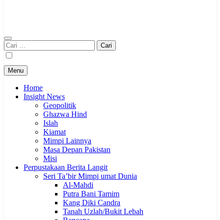
Cari
untuk:
Menu
Home
Insight News
Geopolitik
Ghazwa Hind
Islah
Kiamat
Mimpi Lainnya
Masa Depan Pakistan
Misi
Perpustakaan Berita Langit
Seri Ta’bir Mimpi umat Dunia
Al-Mahdi
Putra Bani Tamim
Kang Diki Candra
Tanah Uzlah/Bukit Lebah