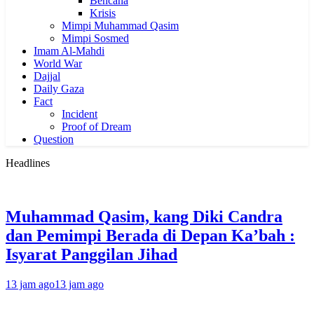
Bencana
Krisis
Mimpi Muhammad Qasim
Mimpi Sosmed
Imam Al-Mahdi
World War
Dajjal
Daily Gaza
Fact
Incident
Proof of Dream
Question
Headlines
Muhammad Qasim, kang Diki Candra
dan Pemimpi Berada di Depan Ka’bah :
Isyarat Panggilan Jihad
13 jam ago
13 jam ago