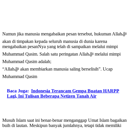
Namun jika manusia mengabaikan pesan tersebut, hukuman Allahﷻ
akan di timpakan kepada seluruh manusia di dunia karena
mengabaikan pesanNya yang telah di sampaikan melalui mimpi
Muhammad Qasim. Salah satu peringatan Allahﷻ melalui mimpi
Muhammad Qasim adalah;
“Allahﷻ akan membiarkan manusia saling berselisih”. Ucap
Muhammad Qasim
Baca Juga:
Indonesia Terancam Gempa Buatan HARPP
Lagi, Ini Tulisan Beberapa Netizen Tanah Air
Musuh Islam saat ini benar-benar menganggap Umat Islam bagaikan
buih di lautan. Meskipun banyak jumlahnya, tetapi tidak memiliki