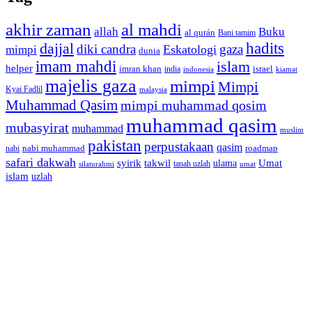
akhir zaman
al mahdi
allah
Buku
al qurán
Bani tamim
dajjal
hadits
diki candra
gaza
Eskatologi
mimpi
dunia
imam mahdi
islam
helper
imran khan
israel
india
indonesia
kiamat
majelis gaza
mimpi
Mimpi
Kyai Fadlil
malaysia
Muhammad Qasim
mimpi muhammad qosim
muhammad qasim
mubasyirat
muhammad
muslim
pakistan
perpustakaan
qasim
nabi muhammad
roadmap
nabi
safari dakwah
syirik
takwil
Umat
ulama
silaturahmi
tanah uzlah
umat
islam
uzlah