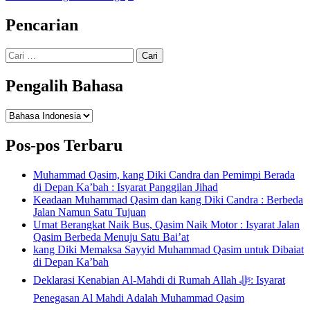
Pencarian
Cari
untuk:
Pengalih Bahasa
Pengalih
Bahasa
Pos-pos Terbaru
Muhammad Qasim, kang Diki Candra dan Pemimpi Berada
di Depan Ka’bah : Isyarat Panggilan Jihad
Keadaan Muhammad Qasim dan kang Diki Candra : Berbeda
Jalan Namun Satu Tujuan
Umat Berangkat Naik Bus, Qasim Naik Motor : Isyarat Jalan
Qasim Berbeda Menuju Satu Bai’at
kang Diki Memaksa Sayyid Muhammad Qasim untuk Dibaiat
di Depan Ka’bah
Deklarasi Kenabian Al-Mahdi di Rumah Allah ﷻ: Isyarat
Penegasan Al Mahdi Adalah Muhammad Qasim