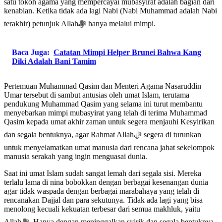
satu tokoh agama yang mempercayai mubasyirat adalah bagian dari
kenabian. Ketika tidak ada lagi Nabi (Nabi Muhammad adalah Nabi
terakhir) petunjuk Allahﷻ hanya melalui mimpi.
Baca Juga:
Catatan Mimpi Helper Brunei Bahwa Kang
Diki Adalah Bani Tamim
Pertemuan Muhammad Qasim dan Menteri Agama Nasaruddin
Umar tersebut di sambut antusias oleh umat Islam, terutama
pendukung Muhammad Qasim yang selama ini turut membantu
menyebarkan mimpi mubasyirat yang telah di terima Muhammad
Qasim kepada umat akhir zaman untuk segera menjauhi Kesyirikan
dan segala bentuknya, agar Rahmat Allahﷻ segera di turunkan
untuk menyelamatkan umat manusia dari rencana jahat sekelompok
manusia serakah yang ingin menguasai dunia.
Saat ini umat Islam sudah sangat lemah dari segala sisi. Mereka
terlalu lama di nina bobokkan dengan berbagai kesenangan dunia
agar tidak waspada dengan berbagai marabahaya yang telah di
rencanakan Dajjal dan para sekutunya. Tidak ada lagi yang bisa
menolong kecuali kekuatan terbesar dari semua makhluk, yaitu
Allahﷻ. Hanya dengan meninggalkan syirik dan segala bentuknya