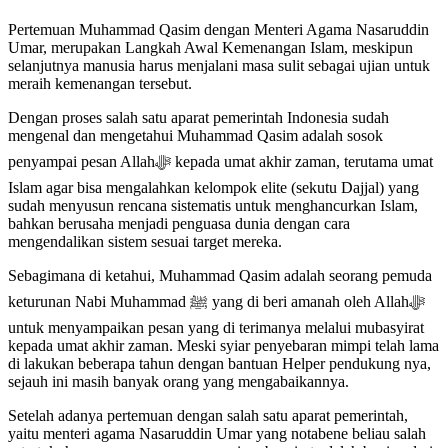
Pertemuan Muhammad Qasim dengan Menteri Agama Nasaruddin
Umar, merupakan Langkah Awal Kemenangan Islam, meskipun
selanjutnya manusia harus menjalani masa sulit sebagai ujian untuk
meraih kemenangan tersebut.
Dengan proses salah satu aparat pemerintah Indonesia sudah
mengenal dan mengetahui Muhammad Qasim adalah sosok
penyampai pesan Allahﷻ kepada umat akhir zaman, terutama umat
Islam agar bisa mengalahkan kelompok elite (sekutu Dajjal) yang
sudah menyusun rencana sistematis untuk menghancurkan Islam,
bahkan berusaha menjadi penguasa dunia dengan cara
mengendalikan sistem sesuai target mereka.
Sebagimana di ketahui, Muhammad Qasim adalah seorang pemuda
keturunan Nabi Muhammad ﷺ yang di beri amanah oleh Allahﷻ
untuk menyampaikan pesan yang di terimanya melalui mubasyirat
kepada umat akhir zaman. Meski syiar penyebaran mimpi telah lama
di lakukan beberapa tahun dengan bantuan Helper pendukung nya,
sejauh ini masih banyak orang yang mengabaikannya.
Setelah adanya pertemuan dengan salah satu aparat pemerintah,
yaitu menteri agama Nasaruddin Umar yang notabene beliau salah