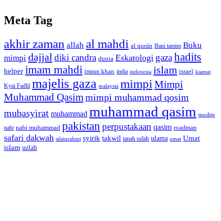
Meta Tag
akhir zaman
al mahdi
allah
Buku
al qurán
Bani tamim
dajjal
hadits
diki candra
gaza
Eskatologi
mimpi
dunia
imam mahdi
islam
helper
imran khan
israel
india
indonesia
kiamat
majelis gaza
mimpi
Mimpi
Kyai Fadlil
malaysia
Muhammad Qasim
mimpi muhammad qosim
muhammad qasim
mubasyirat
muhammad
muslim
pakistan
perpustakaan
qasim
nabi muhammad
roadmap
nabi
safari dakwah
syirik
takwil
Umat
ulama
silaturahmi
tanah uzlah
umat
islam
uzlah