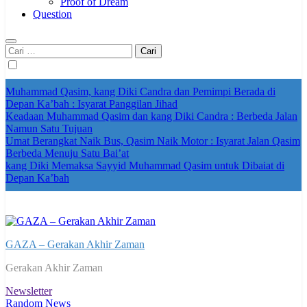
Proof of Dream
Question
Cari
untuk:
Muhammad Qasim, kang Diki Candra dan Pemimpi Berada di
Depan Ka’bah : Isyarat Panggilan Jihad
Keadaan Muhammad Qasim dan kang Diki Candra : Berbeda Jalan
Namun Satu Tujuan
Umat Berangkat Naik Bus, Qasim Naik Motor : Isyarat Jalan Qasim
Berbeda Menuju Satu Bai’at
kang Diki Memaksa Sayyid Muhammad Qasim untuk Dibaiat di
Depan Ka’bah
GAZA – Gerakan Akhir Zaman
Gerakan Akhir Zaman
Newsletter
Random News