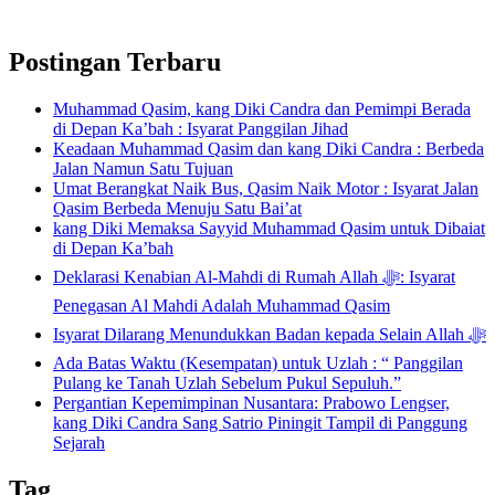
Postingan Terbaru
Muhammad Qasim, kang Diki Candra dan Pemimpi Berada
di Depan Ka’bah : Isyarat Panggilan Jihad
Keadaan Muhammad Qasim dan kang Diki Candra : Berbeda
Jalan Namun Satu Tujuan
Umat Berangkat Naik Bus, Qasim Naik Motor : Isyarat Jalan
Qasim Berbeda Menuju Satu Bai’at
kang Diki Memaksa Sayyid Muhammad Qasim untuk Dibaiat
di Depan Ka’bah
Deklarasi Kenabian Al-Mahdi di Rumah Allah ﷻ: Isyarat
Penegasan Al Mahdi Adalah Muhammad Qasim
Isyarat Dilarang Menundukkan Badan kepada Selain Allah ﷻ
Ada Batas Waktu (Kesempatan) untuk Uzlah : “ Panggilan
Pulang ke Tanah Uzlah Sebelum Pukul Sepuluh.”
Pergantian Kepemimpinan Nusantara: Prabowo Lengser,
kang Diki Candra Sang Satrio Piningit Tampil di Panggung
Sejarah
Tag