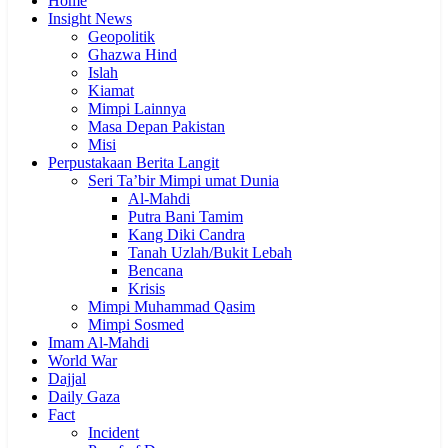
Home
Insight News
Geopolitik
Ghazwa Hind
Islah
Kiamat
Mimpi Lainnya
Masa Depan Pakistan
Misi
Perpustakaan Berita Langit
Seri Ta’bir Mimpi umat Dunia
Al-Mahdi
Putra Bani Tamim
Kang Diki Candra
Tanah Uzlah/Bukit Lebah
Bencana
Krisis
Mimpi Muhammad Qasim
Mimpi Sosmed
Imam Al-Mahdi
World War
Dajjal
Daily Gaza
Fact
Incident