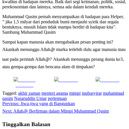
kwalitas di hadapan mereka. Baik dari segi keimanan, politik, sosial,
perekonomian dan lainnya, semua ada dalam kendali mereka.
Muhammad Qasim pernah menyampaikan di hadapan para Helper,
” jika 1,5 milyar dari penduduk bumi menjauhi syirik dan segala
bentuknya, musuh Islam tidak mampu berdiri di hadapan kita”.
Sambung Muhammad Qasim
Sampai kapan manusia akan mengabaikan pesan penting ini?
Akankah menunggu Allahﷻ murka terlebih dulu agar manusia mau
taat pada perintah Allahﷻ? Akankah menunggu perang dunia ke3,
atau gempa-gempa dan bencana alam di timpakan?
Share on
Post on X
Follow us
Facebook
Tagged:
akhir zaman
menteri agama
mimpi
mubasyirat
muhammad
qasim
Nasaruddin Umar
pertemuan
Navigasi
Previous:
Jiwa-jiwa yang di Bangunkan
pos
Next:
Allahﷻ Berfirman dalam Mimpi Muhammad Qasim
Tinggalkan Balasan