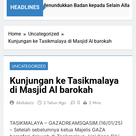
Isyarat Dilarang Menundukkan Badan kepada Selain Allah ﷻ
HEADLINES
8 Jam Ago
Home
Uncategorized
Kunjungan ke Tasikmalaya di Masjid Al barokah
UNCATEGORIZED
Kunjungan ke Tasikmalaya
di Masjid Al barokah
0
Abdulaziz
2 Tahun Ago
2 Mins
TASIKMALAYA – GAZADREAMSQASIM.(16/01/25)
– Setelah sebelumnya ketua Majelis GAZA