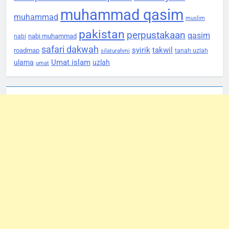
muhammad qasim
muhammad
muslim
pakistan
perpustakaan
qasim
nabi muhammad
nabi
safari dakwah
syirik
takwil
roadmap
tanah uzlah
silaturahmi
Umat islam
ulama
uzlah
umat