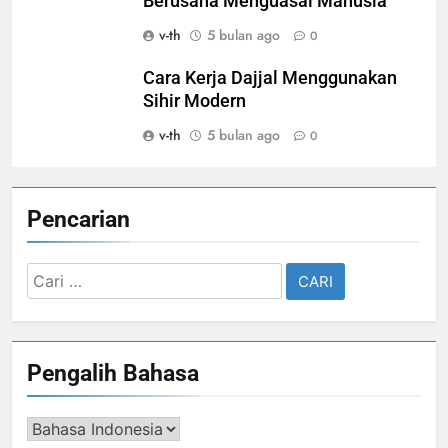
Berusaha Menguasai Manusia
v-th
5 bulan ago
0
Cara Kerja Dajjal Menggunakan
Sihir Modern
v-th
5 bulan ago
0
Pencarian
Cari
untuk:
Pengalih Bahasa
Pengalih