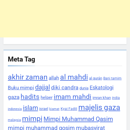
Meta Tag
akhir zaman
al mahdi
allah
al qurán
Bani tamim
dajjal
diki candra
Eskatologi
Buku mimpi
dunia
hadits
imam mahdi
gaza
helper
imran khan
india
majelis gaza
islam
israel
Kyai Fadlil
indonesia
kiamat
mimpi
Mimpi Muhammad Qasim
malaysia
mimpi muhammad qosim
mubasyirat