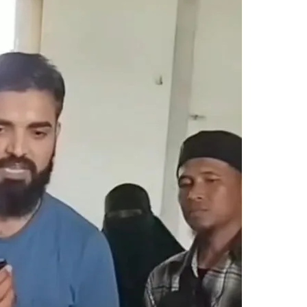
Dijawab Lewat Wajah (kang Diki) : Isyarat Petunjuk Melalui Jal
: Isyarat Kebangkitan Islam Dimulai dari Arah Timur