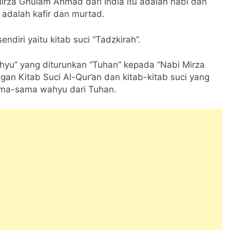
za Ghulam Ahmad dari India itu adalah nabi dan
 adalah kafir dan murtad.
diri yaitu kitab suci “Tadzkirah”.
ahyu” yang diturunkan “Tuhan” kepada “Nabi Mirza
n Kitab Suci Al-Qur’an dan kitab-kitab suci yang
asama-sama wahyu dari Tuhan.