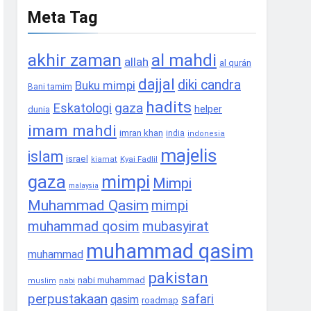
Meta Tag
akhir zaman
al mahdi
allah
al qurán
dajjal
diki candra
Buku mimpi
Bani tamim
hadits
gaza
Eskatologi
helper
dunia
imam mahdi
imran khan
india
indonesia
majelis
islam
israel
Kyai Fadlil
kiamat
gaza
mimpi
Mimpi
malaysia
Muhammad Qasim
mimpi
muhammad qosim
mubasyirat
muhammad qasim
muhammad
pakistan
nabi muhammad
nabi
muslim
perpustakaan
safari
qasim
roadmap