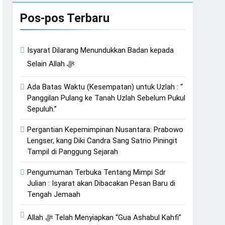
an Hati
Pos-pos Terbaru
Isyarat Dilarang Menundukkan Badan kepada
Isyarat Kebangkitan : Indonesia & Malaysia akan Menjadi Sebab Rahmat Allah ﷻ Turun
Selain Allah ﷻ
Ada Batas Waktu (Kesempatan) untuk Uzlah : “
Panggilan Pulang ke Tanah Uzlah Sebelum Pukul
Sepuluh.”
Pergantian Kepemimpinan Nusantara: Prabowo
Lengser, kang Diki Candra Sang Satrio Piningit
Tampil di Panggung Sejarah
Pengumuman Terbuka Tentang Mimpi Sdr
Julian : Isyarat akan Dibacakan Pesan Baru di
Tengah Jemaah
Allah ﷻ Telah Menyiapkan “Gua Ashabul Kahfi”