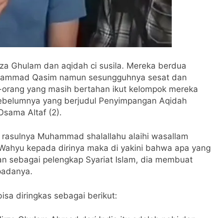
irza Ghulam dan aqidah ci susila. Mereka berdua
hammad Qasim namun sesungguhnya sesat dan
orang yang masih bertahan ikut kelompok mereka
l sebelumnya yang berjudul Penyimpangan Aqidah
Osama Altaf (2).
rasulnya Muhammad shalallahu alaihi wasallam
ahyu kepada dirinya maka di yakini bahwa apa yang
man sebagai pelengkap Syariat Islam, dia membuat
padanya.
isa diringkas sebagai berikut: