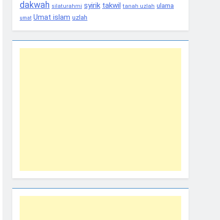
dakwah
syirik
takwil
ulama
tanah uzlah
silaturahmi
Umat islam
uzlah
umat