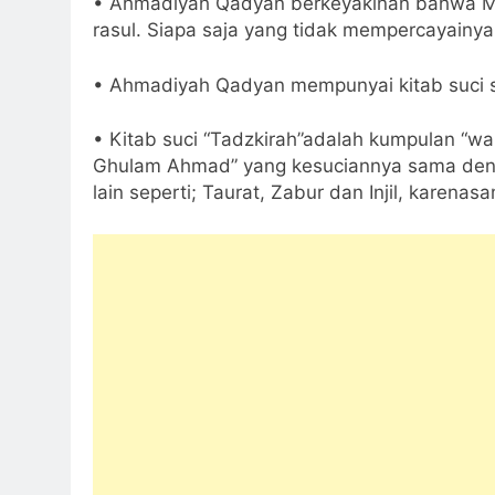
• Ahmadiyah Qadyan berkeyakinan bahwa Mir
rasul. Siapa saja yang tidak mempercayainya
• Ahmadiyah Qadyan mempunyai kitab suci sen
• Kitab suci “Tadzkirah”adalah kumpulan “w
Ghulam Ahmad” yang kesuciannya sama denga
lain seperti; Taurat, Zabur dan Injil, karen