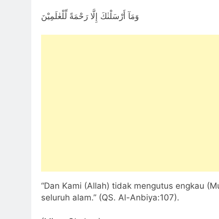
وَمَآ أَرْسَلْنٰكَ إِلَّا رَحْمَةً لِّلْعٰلَمِيْنَ
“Dan Kami (Allah) tidak mengutus engkau (
seluruh alam.” (QS. Al-Anbiya:107).