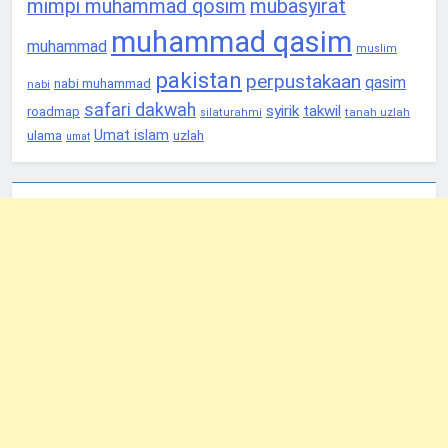
mimpi muhammad qosim
mubasyirat
muhammad qasim
muhammad
muslim
pakistan
perpustakaan
qasim
nabi muhammad
nabi
safari dakwah
syirik
takwil
roadmap
tanah uzlah
silaturahmi
Umat islam
ulama
uzlah
umat