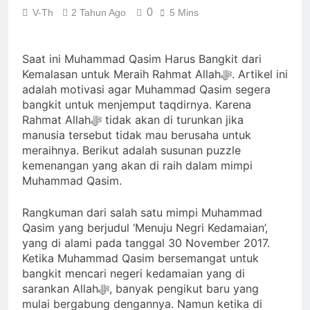
ﷻ Turun
Mimpi 5 Pemuda
0
V-Th
2 Tahun Ago
5 Mins
Palestina : Rasulullah
ﷺ Bersabda Bahwa
3 Hari Ago
Negara Asing (Bukan
Saat ini Muhammad Qasim Harus Bangkit dari
Muslim Indonesia
Pakistan) Namun
Kemalasan untuk Meraih Rahmat Allahﷻ. Artikel ini
Sebagai Pembebas Al
Tampak Religius:
Quds
adalah motivasi agar Muhammad Qasim segera
4 Hari Ago
Isyarat Titik
Ujian Pangan :
bangkit untuk menjemput taqdirnya. Karena
Kebangkitan Islam
Isyarat untuk
Rahmat Allahﷻ tidak akan di turunkan jika
dari Timur
Percepatan Lumbung
manusia tersebut tidak mau berusaha untuk
4 Hari Ago
Pangan di Tanah
Isyarat Bahwa Al-
meraihnya. Berikut adalah susunan puzzle
Uzlah
Mahdi Membutuhkan
kemenangan yang akan di raih dalam mimpi
Estafet Perjuangan
Muhammad Qasim.
4 Hari Ago
dari Para
Pembantunya
Rangkuman dari salah satu mimpi Muhammad
Qasim yang berjudul ‘Menuju Negri Kedamaian’,
yang di alami pada tanggal 30 November 2017.
Ketika Muhammad Qasim bersemangat untuk
bangkit mencari negeri kedamaian yang di
sarankan Allahﷻ, banyak pengikut baru yang
mulai bergabung dengannya. Namun ketika di