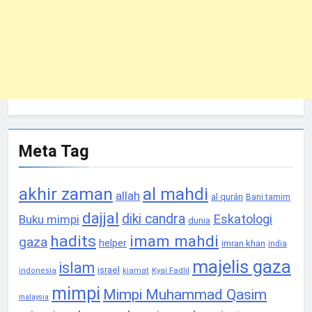
Meta Tag
akhir zaman
al mahdi
allah
al qurán
Bani tamim
dajjal
diki candra
Eskatologi
Buku mimpi
dunia
hadits
imam mahdi
gaza
helper
imran khan
india
majelis gaza
islam
israel
Kyai Fadlil
indonesia
kiamat
mimpi
Mimpi Muhammad Qasim
malaysia