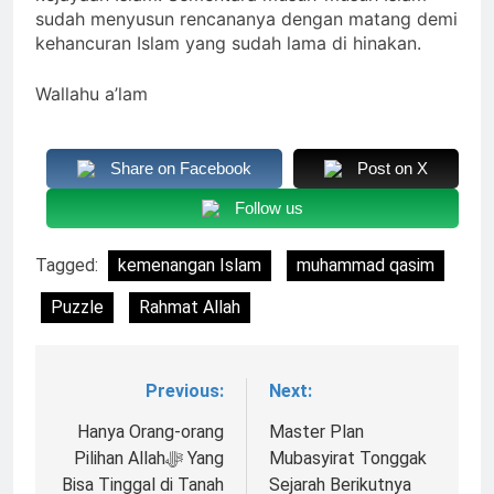
sudah menyusun rencananya dengan matang demi
kehancuran Islam yang sudah lama di hinakan.
Wallahu a’lam
Share on Facebook
Post on X
Follow us
Tagged:
kemenangan Islam
muhammad qasim
Puzzle
Rahmat Allah
Previous:
Next:
Navigasi
pos
Hanya Orang-orang
Master Plan
Pilihan Allahﷻ Yang
Mubasyirat Tonggak
Bisa Tinggal di Tanah
Sejarah Berikutnya