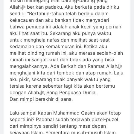
masih memegang erat barang-barang yang
Allahﷻ berikan padaku. Aku berkata pada diriku
sendiri: “Bertahun-tahun telah berlalu dalam
kekacauan dan aku bahkan tidak menyadari
bahwa pemuda ini adalah anak kecil yang pernah
aku lihat saat itu. Sekarang aku punya waktu
untuk menghela nafas dan melihat saat-saat
kedamaian dan kemakmuran ini. Ketika aku
melihat dinding rumah ini, aku merasa seolah-olah
rumah ini sangat kuat dan tidak ada yang bisa
mengalahkannya. Ada Berkah dan Rahmat Allahﷻ
menghujani kita dari tembok dan atap rumah. Lalu
aku pikir, sekarang tidak banyak waktu yang
tersisa karena sebentar lagi kita akan bertemu
dengan Allahﷻ, Sang Penguasa Dunia.
Dan mimpi berakhir di sana.
Lalu sampai kapan Muhammad Qasim akan tetap
seperti ini? Padahal sudah terjawab puzel-puzel
dari mimpinya sendiri tentang masa depan
kejayaan Islam. Sementara musuh-musuh Islam