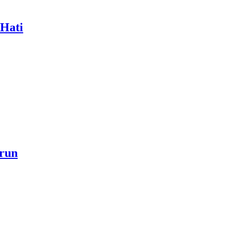
 Hati
a akan Menjadi Sebab Rahmat Allah ﷻ Turun