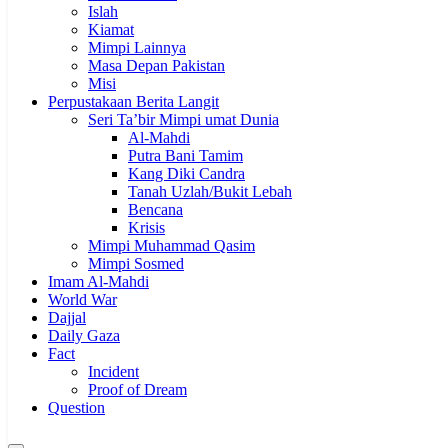
Islah
Kiamat
Mimpi Lainnya
Masa Depan Pakistan
Misi
Perpustakaan Berita Langit
Seri Ta’bir Mimpi umat Dunia
Al-Mahdi
Putra Bani Tamim
Kang Diki Candra
Tanah Uzlah/Bukit Lebah
Bencana
Krisis
Mimpi Muhammad Qasim
Mimpi Sosmed
Imam Al-Mahdi
World War
Dajjal
Daily Gaza
Fact
Incident
Proof of Dream
Question