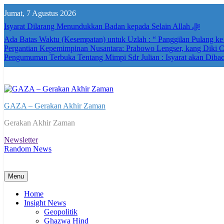
Skip
Jumat, 7 Agustus 2026
to
content
Isyarat Dilarang Menundukkan Badan kepada Selain Allah ﷻ
Ada Batas Waktu (Kesempatan) untuk Uzlah : “ Panggilan Pulang k
Pergantian Kepemimpinan Nusantara: Prabowo Lengser, kang Diki Ca
Pengumuman Terbuka Tentang Mimpi Sdr Julian : Isyarat akan Diba
GAZA – Gerakan Akhir Zaman
Gerakan Akhir Zaman
Newsletter
Random News
Menu
Home
Insight News
Geopolitik
Ghazwa Hind