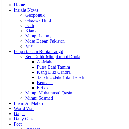
Home
Insight News
Geopolitik
Ghazwa Hind
Islah
Kiamat
Mimpi Lainnya
Masa Depan Pakistan
Misi
Perpustakaan Berita Langit
Seri Ta’bir Mimpi umat Dunia
Al-Mahdi
Putra Bani Tamim
Kang Diki Candra
Tanah Uzlah/Bukit Lebah
Bencana
Krisis
Mimpi Muhammad Qasim
Mimpi Sosmed
Imam Al-Mahdi
World War
Dajjal
Daily Gaza
Fact