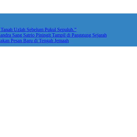
e Tanah Uzlah Sebelum Pukul Sepuluh.”
ndra Sang Satrio Piningit Tampil di Panggung Sejarah
cakan Pesan Baru di Tengah Jemaah