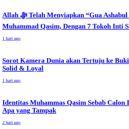
Allah ﷻ Telah Menyiapkan “Gua Ashabul Kahfi” Akhir Zaman Bagi Para Helper Muhammad Qasim, Kuncinya di Tangan
Muhammad Qasim, Dengan 7 Tokoh Inti Se
1 hari ago
Sorot Kamera Dunia akan Tertuju ke Buki
Solid & Loyal
1 hari ago
Identitas Muhammas Qasim Sebab Calon I
Apa yang Tampak
2 hari ago