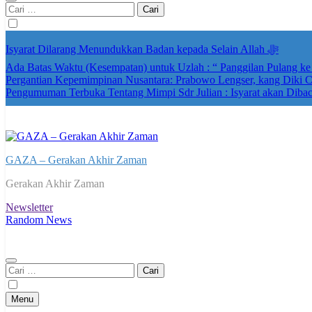
Cari
untuk:
Isyarat Dilarang Menundukkan Badan kepada Selain Allah ﷻ
Ada Batas Waktu (Kesempatan) untuk Uzlah : “ Panggilan Pulang k
Pergantian Kepemimpinan Nusantara: Prabowo Lengser, kang Diki Ca
Pengumuman Terbuka Tentang Mimpi Sdr Julian : Isyarat akan Diba
GAZA – Gerakan Akhir Zaman
Gerakan Akhir Zaman
Newsletter
Random News
Cari
untuk:
Menu