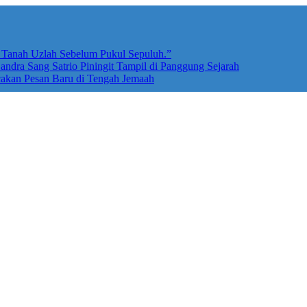
e Tanah Uzlah Sebelum Pukul Sepuluh.”
ndra Sang Satrio Piningit Tampil di Panggung Sejarah
cakan Pesan Baru di Tengah Jemaah