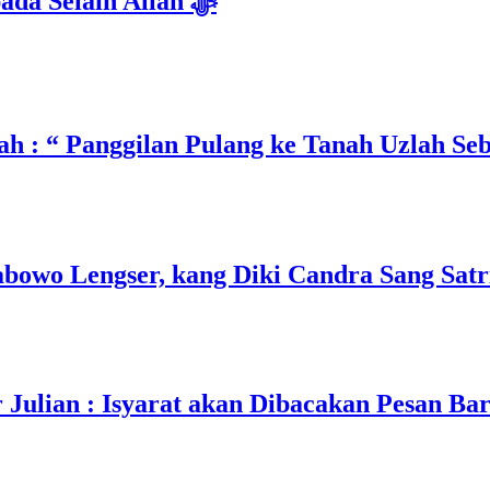
Isyarat Dilarang Menundukkan Badan kepada Selain Allah ﷻ
h : “ Panggilan Pulang ke Tanah Uzlah Se
owo Lengser, kang Diki Candra Sang Satri
ulian : Isyarat akan Dibacakan Pesan Ba