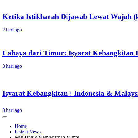
Ketika Istikharah Dijawab Lewat Wajah (k
2 hari ago
Cahaya dari Timur: Isyarat Kebangkitan 
3 hari ago
3 hari ago
Home
Insight News
Misi Untuk Menyebarkan Mimpi