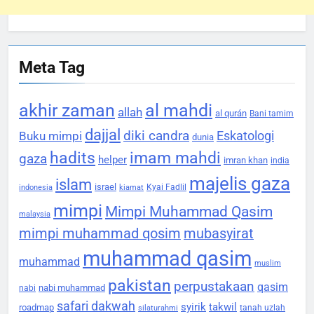
Meta Tag
akhir zaman
al mahdi
allah
al qurán
Bani tamim
dajjal
diki candra
Eskatologi
Buku mimpi
dunia
hadits
imam mahdi
gaza
helper
imran khan
india
majelis gaza
islam
israel
Kyai Fadlil
indonesia
kiamat
mimpi
Mimpi Muhammad Qasim
malaysia
mimpi muhammad qosim
mubasyirat
muhammad qasim
muhammad
muslim
pakistan
perpustakaan
qasim
nabi muhammad
nabi
safari dakwah
syirik
takwil
roadmap
tanah uzlah
silaturahmi