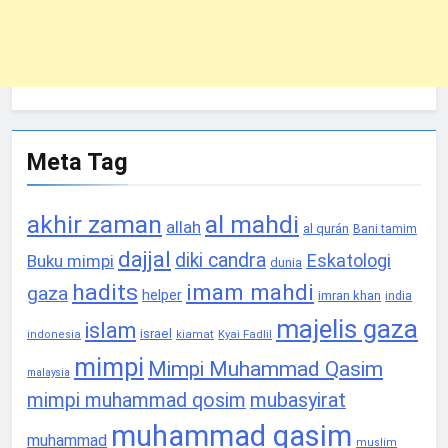
Meta Tag
akhir zaman
al mahdi
allah
al qurán
Bani tamim
dajjal
diki candra
Eskatologi
Buku mimpi
dunia
hadits
imam mahdi
gaza
helper
imran khan
india
majelis gaza
islam
israel
Kyai Fadlil
indonesia
kiamat
mimpi
Mimpi Muhammad Qasim
malaysia
mimpi muhammad qosim
mubasyirat
muhammad qasim
muhammad
muslim