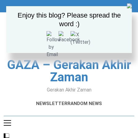
Skip
to
Enjoy this blog? Please spread the
content
word :)
GAZA – Gerakan Akhir
Zaman
Gerakan Akhir Zaman
NEWSLETTER
RANDOM NEWS