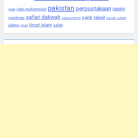
pakistan
perpustakaan
qasim
nabi muhammad
nabi
safari dakwah
syirik
takwil
roadmap
tanah uzlah
silaturahmi
Umat islam
ulama
uzlah
umat