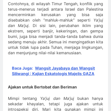
Contohnya, di wilayah Timur Tengah, konflik yang
terus-menerus terjadi antara Israel dan Palestina
mencerminkan kerusakan yang bisa saja
disebabkan oleh “mahluk-mahluk” seperti
Ya’juj
dan Ma’juj
. Di sisi lain, perubahan iklim yang
ekstrem, seperti banjir, kekeringan, dan gempa
bumi, juga bisa menjadi tanda-tanda bahwa dunia
sedang menuju akhir. Semua ini mengingatkan kita
untuk tidak lupa pada Tuhan, menjaga lingkungan,
dan menjunjung nilai-nilai kemanusiaan.
Baca Juga:
Wangsit Jayabaya dan Wangsit
Siliwangi : Kajian Eskatologis Majelis GAZA
Ajakan untuk Bertobat dan Beriman
Mimpi tentang
Ya’juj dan Ma’juj
bukan hanya
sekadar khayalan, tetapi juga ajakan untuk
introspeksi diri. Mari kita gunakan mimpi ini