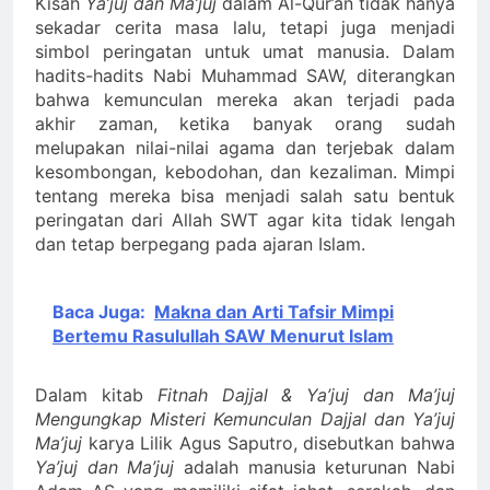
Kisah
Ya’juj dan Ma’juj
dalam Al-Qur’an tidak hanya
sekadar cerita masa lalu, tetapi juga menjadi
simbol peringatan untuk umat manusia. Dalam
hadits-hadits Nabi Muhammad SAW, diterangkan
bahwa kemunculan mereka akan terjadi pada
akhir zaman, ketika banyak orang sudah
melupakan nilai-nilai agama dan terjebak dalam
kesombongan, kebodohan, dan kezaliman. Mimpi
tentang mereka bisa menjadi salah satu bentuk
peringatan dari Allah SWT agar kita tidak lengah
dan tetap berpegang pada ajaran Islam.
Baca Juga:
Makna dan Arti Tafsir Mimpi
Bertemu Rasulullah SAW Menurut Islam
Dalam kitab
Fitnah Dajjal & Ya’juj dan Ma’juj
Mengungkap Misteri Kemunculan Dajjal dan Ya’juj
Ma’juj
karya Lilik Agus Saputro, disebutkan bahwa
Ya’juj dan Ma’juj
adalah manusia keturunan Nabi