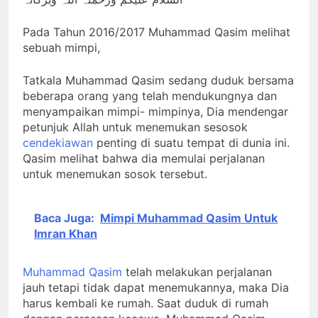
Jemaah
Ashabul Kahfi” Akhir
2 Hari Ago
Zaman Bagi Para
Sorot Kamera Dunia
Pada Tahun 2016/2017 Muhammad Qasim melihat
Helper Muhammad
akan Tertuju ke Bukit
Qasim, Kuncinya di
sebuah mimpi,
Lebah : Ketika yang
2 Hari Ago
Tangan Muhammad
Tersembunyi Dipaksa
Identitas Muhammas
Qasim, Dengan 7
Terang & Sebuah
Tatkala Muhammad Qasim sedang duduk bersama
Qasim Sebab Calon
Tokoh Inti Sebagai
Barisan yang Diakui,
beberapa orang yang telah mendukungnya dan
Imam Mahdi Masalah
Porosnya dan Hanya
3 Hari Ago
Solid & Loyal
menyampaikan mimpi- mimpinya, Dia mendengar
Tertutup dari
Jiwa-jiwa yang Suci
Ketika Istikharah
Mayoritas Manusia,
petunjuk Allah untuk menemukan sesosok
yang Diijinkan Masuk
Dijawab Lewat Wajah
Kemuliaannya Jauh
cendekiawan
penting di suatu tempat di dunia ini.
(kang Diki) : Isyarat
3 Hari Ago
dari Apa yang
Qasim melihat bahwa dia memulai perjalanan
Petunjuk Melalui
Tampak
Jalan Hati
untuk menemukan sosok tersebut.
Baca Juga:
Mimpi Muhammad Qasim Untuk
Imran Khan
Muhammad Qasim
telah melakukan perjalanan
jauh tetapi tidak dapat menemukannya, maka Dia
harus kembali ke rumah. Saat duduk di rumah