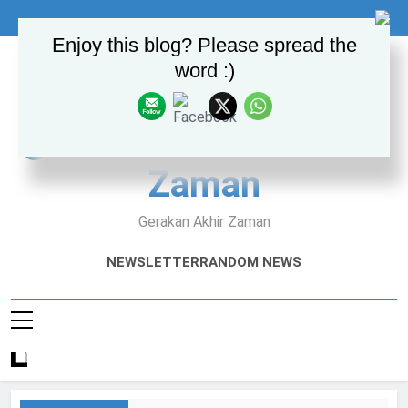
Skip
to
Enjoy this blog? Please spread the
content
word :)
GAZA – Gerakan Akhir
Zaman
Gerakan Akhir Zaman
NEWSLETTER
RANDOM NEWS