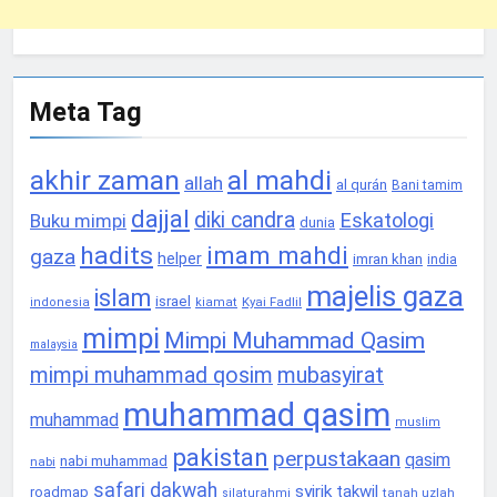
Meta Tag
akhir zaman
al mahdi
allah
al qurán
Bani tamim
dajjal
diki candra
Eskatologi
Buku mimpi
dunia
hadits
imam mahdi
gaza
helper
imran khan
india
majelis gaza
islam
israel
Kyai Fadlil
indonesia
kiamat
mimpi
Mimpi Muhammad Qasim
malaysia
mimpi muhammad qosim
mubasyirat
muhammad qasim
muhammad
muslim
pakistan
perpustakaan
qasim
nabi muhammad
nabi
safari dakwah
syirik
takwil
roadmap
tanah uzlah
silaturahmi