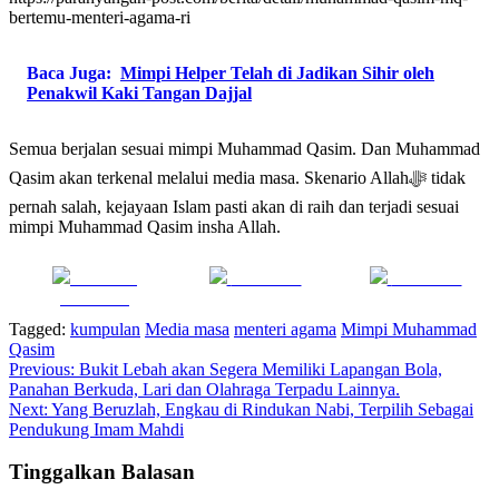
bertemu-menteri-agama-ri
Baca Juga:
Mimpi Helper Telah di Jadikan Sihir oleh
Penakwil Kaki Tangan Dajjal
Semua berjalan sesuai mimpi Muhammad Qasim. Dan Muhammad
Qasim akan terkenal melalui media masa. Skenario Allahﷻ tidak
pernah salah, kejayaan Islam pasti akan di raih dan terjadi sesuai
mimpi Muhammad Qasim insha Allah.
Share on
Post on X
Follow us
Facebook
Tagged:
kumpulan
Media masa
menteri agama
Mimpi Muhammad
Qasim
Navigasi
Previous:
Bukit Lebah akan Segera Memiliki Lapangan Bola,
Panahan Berkuda, Lari dan Olahraga Terpadu Lainnya.
pos
Next:
Yang Beruzlah, Engkau di Rindukan Nabi, Terpilih Sebagai
Pendukung Imam Mahdi
Tinggalkan Balasan