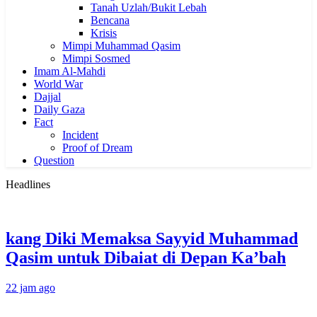
Tanah Uzlah/Bukit Lebah
Bencana
Krisis
Mimpi Muhammad Qasim
Mimpi Sosmed
Imam Al-Mahdi
World War
Dajjal
Daily Gaza
Fact
Incident
Proof of Dream
Question
Headlines
kang Diki Memaksa Sayyid Muhammad
Qasim untuk Dibaiat di Depan Ka’bah
22 jam ago