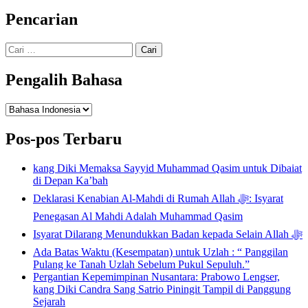
Pencarian
Cari
untuk:
Pengalih Bahasa
Pengalih
Bahasa
Pos-pos Terbaru
kang Diki Memaksa Sayyid Muhammad Qasim untuk Dibaiat
di Depan Ka’bah
Deklarasi Kenabian Al-Mahdi di Rumah Allah ﷻ: Isyarat
Penegasan Al Mahdi Adalah Muhammad Qasim
Isyarat Dilarang Menundukkan Badan kepada Selain Allah ﷻ
Ada Batas Waktu (Kesempatan) untuk Uzlah : “ Panggilan
Pulang ke Tanah Uzlah Sebelum Pukul Sepuluh.”
Pergantian Kepemimpinan Nusantara: Prabowo Lengser,
kang Diki Candra Sang Satrio Piningit Tampil di Panggung
Sejarah