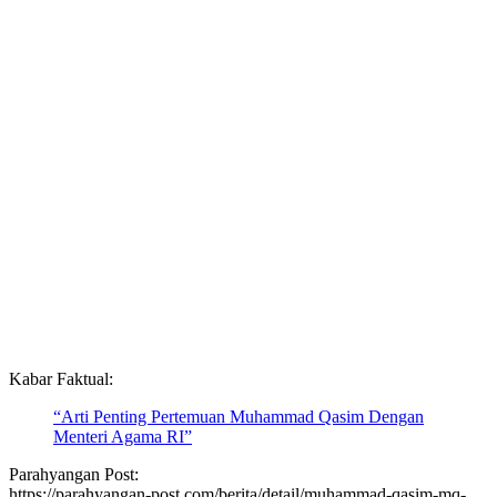
Kabar Faktual:
“Arti Penting Pertemuan Muhammad Qasim Dengan
Menteri Agama RI”
Parahyangan Post:
https://parahyangan-post.com/berita/detail/muhammad-qasim-mq-