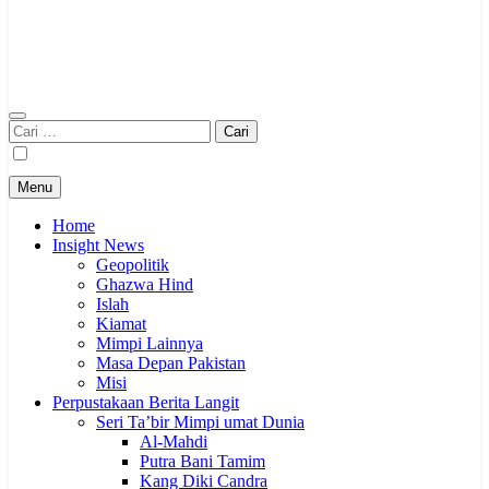
Cari
untuk:
Menu
Home
Insight News
Geopolitik
Ghazwa Hind
Islah
Kiamat
Mimpi Lainnya
Masa Depan Pakistan
Misi
Perpustakaan Berita Langit
Seri Ta’bir Mimpi umat Dunia
Al-Mahdi
Putra Bani Tamim
Kang Diki Candra