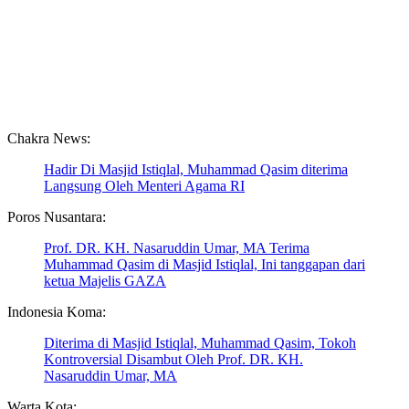
Chakra News:
Hadir Di Masjid Istiqlal, Muhammad Qasim diterima
Langsung Oleh Menteri Agama RI
Poros Nusantara:
Prof. DR. KH. Nasaruddin Umar, MA Terima
Muhammad Qasim di Masjid Istiqlal, Ini tanggapan dari
ketua Majelis GAZA
Indonesia Koma:
Diterima di Masjid Istiqlal, Muhammad Qasim, Tokoh
Kontroversial Disambut Oleh Prof. DR. KH.
Nasaruddin Umar, MA
Warta Kota: