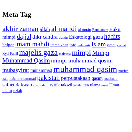
Meta Tag
akhir zaman
al mahdi
allah
Buku
al qurán
Bani tamim
dajjal
hadits
diki candra
gaza
Eskatologi
mimpi
dunia
imam mahdi
islam
helper
imran khan
israel
india
indonesia
kiamat
majelis gaza
mimpi
Mimpi
Kyai Fadlil
malaysia
Muhammad Qasim
mimpi muhammad qosim
muhammad qasim
mubasyirat
muhammad
muslim
pakistan
perpustakaan
qasim
nabi muhammad
roadmap
nabi
safari dakwah
syirik
takwil
Umat
ulama
silaturahmi
tanah uzlah
umat
islam
uzlah