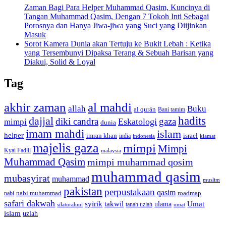
Zaman Bagi Para Helper Muhammad Qasim, Kuncinya di
Tangan Muhammad Qasim, Dengan 7 Tokoh Inti Sebagai
Porosnya dan Hanya Jiwa-jiwa yang Suci yang Diijinkan
Masuk
Sorot Kamera Dunia akan Tertuju ke Bukit Lebah : Ketika
yang Tersembunyi Dipaksa Terang & Sebuah Barisan yang
Diakui, Solid & Loyal
Tag
akhir zaman
al mahdi
allah
Buku
al qurán
Bani tamim
dajjal
hadits
diki candra
gaza
Eskatologi
mimpi
dunia
imam mahdi
islam
helper
imran khan
israel
india
indonesia
kiamat
majelis gaza
mimpi
Mimpi
Kyai Fadlil
malaysia
Muhammad Qasim
mimpi muhammad qosim
muhammad qasim
mubasyirat
muhammad
muslim
pakistan
perpustakaan
qasim
nabi muhammad
roadmap
nabi
safari dakwah
syirik
takwil
Umat
ulama
silaturahmi
tanah uzlah
umat
islam
uzlah