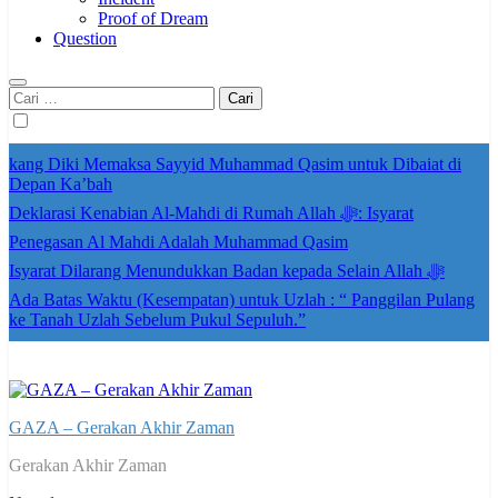
Proof of Dream
Question
Cari
untuk:
kang Diki Memaksa Sayyid Muhammad Qasim untuk Dibaiat di
Depan Ka’bah
Deklarasi Kenabian Al-Mahdi di Rumah Allah ﷻ: Isyarat
Penegasan Al Mahdi Adalah Muhammad Qasim
Isyarat Dilarang Menundukkan Badan kepada Selain Allah ﷻ
Ada Batas Waktu (Kesempatan) untuk Uzlah : “ Panggilan Pulang
ke Tanah Uzlah Sebelum Pukul Sepuluh.”
GAZA – Gerakan Akhir Zaman
Gerakan Akhir Zaman