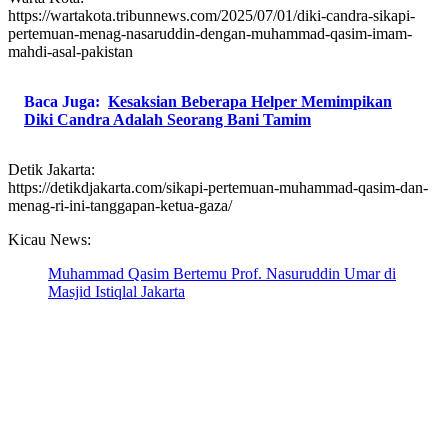
https://wartakota.tribunnews.com/2025/07/01/diki-candra-sikapi-
pertemuan-menag-nasaruddin-dengan-muhammad-qasim-imam-
mahdi-asal-pakistan
Baca Juga:
Kesaksian Beberapa Helper Memimpikan
Diki Candra Adalah Seorang Bani Tamim
Detik Jakarta:
https://detikdjakarta.com/sikapi-pertemuan-muhammad-qasim-dan-
menag-ri-ini-tanggapan-ketua-gaza/
Kicau News:
Muhammad Qasim Bertemu Prof. Nasuruddin Umar di
Masjid Istiqlal Jakarta