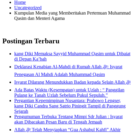
Home
Uncategorized
Kumpulan Media yang Memberitakan Pertemuan Muhammad
Qasim dan Menteri Agama
Postingan Terbaru
kang Diki Memaksa Sayyid Muhammad Qasim untuk Dibaiat
di Depan Ka’bah
Deklarasi Kenabian Al-Mahdi di Rumah Allah ﷻ: Isyarat
Penegasan Al Mahdi Adalah Muhammad Qasim
Isyarat Dilarang Menundukkan Badan kepada Selain Allah ﷻ
Ada Batas Waktu (Kesempatan) untuk Uzlah : “ Panggilan
Pulang ke Tanah Uzlah Sebelum Pukul Sepuluh.”
Pergantian Kepemimpinan Nusantara: Prabowo Lengser,
kang Diki Candra Sang Satrio Piningit Tampil di Panggung
Sejarah
Pengumuman Terbuka Tentang Mimpi Sdr Julian : Isyarat
akan Dibacakan Pesan Baru di Tengah Jemaah
Allah ﷻ Telah Menyiapkan “Gua Ashabul Kahfi” Akhir