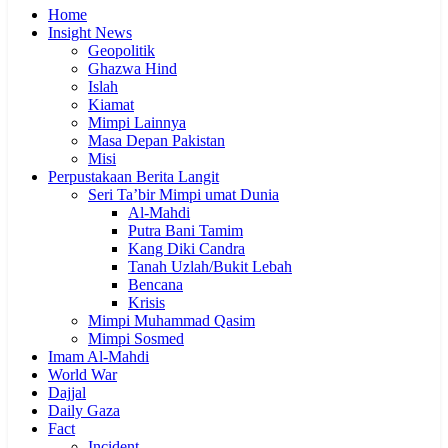
Home
Insight News
Geopolitik
Ghazwa Hind
Islah
Kiamat
Mimpi Lainnya
Masa Depan Pakistan
Misi
Perpustakaan Berita Langit
Seri Ta’bir Mimpi umat Dunia
Al-Mahdi
Putra Bani Tamim
Kang Diki Candra
Tanah Uzlah/Bukit Lebah
Bencana
Krisis
Mimpi Muhammad Qasim
Mimpi Sosmed
Imam Al-Mahdi
World War
Dajjal
Daily Gaza
Fact
Incident