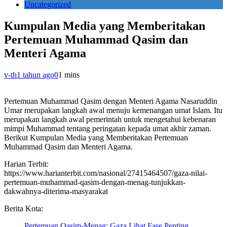
Uncategorized
Kumpulan Media yang Memberitakan
Pertemuan Muhammad Qasim dan
Menteri Agama
v-th
1 tahun ago
0
1 mins
Pertemuan Muhammad Qasim dengan Menteri Agama Nasaruddin
Umar merupakan langkah awal menuju kemenangan umat Islam. Itu
merupakan langkah awal pemerintah untuk mengetahui kebenaran
mimpi Muhammad tentang peringatan kepada umat akhir zaman.
Berikut Kumpulan Media yang Memberitakan Pertemuan
Muhammad Qasim dan Menteri Agama.
Harian Terbit:
https://www.harianterbit.com/nasional/27415464507/gaza-nilai-
pertemuan-muhammad-qasim-dengan-menag-tunjukkan-
dakwahnya-diterima-masyarakat
Berita Kota:
Pertemuan Qasim-Menag: Gaza Lihat Fase Penting