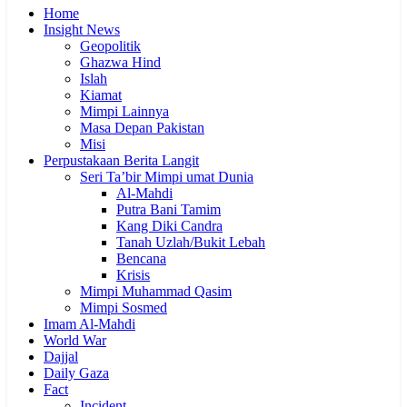
Home
Insight News
Geopolitik
Ghazwa Hind
Islah
Kiamat
Mimpi Lainnya
Masa Depan Pakistan
Misi
Perpustakaan Berita Langit
Seri Ta’bir Mimpi umat Dunia
Al-Mahdi
Putra Bani Tamim
Kang Diki Candra
Tanah Uzlah/Bukit Lebah
Bencana
Krisis
Mimpi Muhammad Qasim
Mimpi Sosmed
Imam Al-Mahdi
World War
Dajjal
Daily Gaza
Fact
Incident