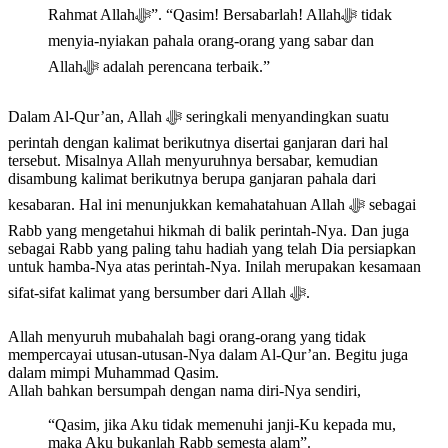
Rahmat Allahﷻ”. “Qasim! Bersabarlah! Allahﷻ tidak
menyia-nyiakan pahala orang-orang yang sabar dan
Allahﷻ adalah perencana terbaik.”
Dalam Al-Qur’an, Allah ﷻ seringkali menyandingkan suatu
perintah dengan kalimat berikutnya disertai ganjaran dari hal
tersebut. Misalnya Allah menyuruhnya bersabar, kemudian
disambung kalimat berikutnya berupa ganjaran pahala dari
kesabaran. Hal ini menunjukkan kemahatahuan Allah ﷻ sebagai
Rabb yang mengetahui hikmah di balik perintah-Nya. Dan juga
sebagai Rabb yang paling tahu hadiah yang telah Dia persiapkan
untuk hamba-Nya atas perintah-Nya. Inilah merupakan kesamaan
sifat-sifat kalimat yang bersumber dari Allah ﷻ.
Allah menyuruh mubahalah bagi orang-orang yang tidak
mempercayai utusan-utusan-Nya dalam Al-Qur’an. Begitu juga
dalam mimpi Muhammad Qasim.
Allah bahkan bersumpah dengan nama diri-Nya sendiri,
“Qasim, jika Aku tidak memenuhi janji-Ku kepada mu,
maka Aku bukanlah Rabb semesta alam”.