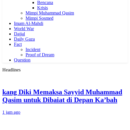
Bencana
Krisis
Mimpi Muhammad Qasim
Mimpi Sosmed
Imam Al-Mahdi
World War
Dajjal
Daily Gaza
Fact
Incident
Proof of Dream
Question
Headlines
kang Diki Memaksa Sayyid Muhammad
Qasim untuk Dibaiat di Depan Ka’bah
1 jam ago