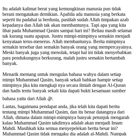
Itu adalah kalimat berat yang kemungkinan manusia pun tidak
berani mengatakan demikian. Apabila ada manusia yang berkata
seperti itu padahal ia berdusta, pastilah sudah Allah timpakan azab
kepadanya dan Allah tak akan membantunya. Tapi apa yang kita
lihat pada Muhammad Qasim sampai hari ini? Beliau masih selamat
tak kurang suatu apapun. Justru mimpi-mimpinya semakin menjadi
kenyataan terus-menerus. Allah membantunya. Berita mimpinya
semakin tersebar dan semakin banyak orang yang mempercayainya.
Meski banyak juga yang menolak, tetapi hal ini tidak menyebabkan
para pendukungnya berkurang, malah justru semakin bertambah
banyak.
Menarik memang untuk mengulas bahasa wahyu dalam setiap
mimpi Muhammad Qasim, banyak sekali bahkan hampir setiap
mimpinya jika kita mengkaji nya secara ilmiah dengan Al-Quran
dan hadis tentu banyak sekali kita dapati bukti kesamaan sumber
bahasa yaitu dari Allah ﷻ.
Lantas, bagaimana pendapat anda, jika telah kita dapati berita
tentang mimpi Muhammad Qasim, dan itu benar datangnya dari
Allah, dimana dalam mimpi-mimpinya banyak petunjuk mengarah
kalau Muhammad Qasim takdirnya adalah akan menjadi Imam
Mahdi. Masihkah kita semua menyepelekan berita besar ini?
Muhammad Qasim tidak mengaku dia adalah al-Mahdi. Nampak