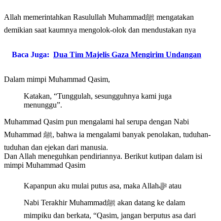
Allah memerintahkan Rasulullah Muhammadﷺ mengatakan
demikian saat kaumnya mengolok-olok dan mendustakan nya
Baca Juga:
Dua Tim Majelis Gaza Mengirim Undangan
Dalam mimpi Muhammad Qasim,
Katakan, “Tunggulah, sesungguhnya kami juga
menunggu”.
Muhammad Qasim pun mengalami hal serupa dengan Nabi
Muhammad ﷺ, bahwa ia mengalami banyak penolakan, tuduhan-
tuduhan dan ejekan dari manusia.
Dan Allah meneguhkan pendiriannya. Berikut kutipan dalam isi
mimpi
Muhammad Qasim
Kapanpun aku mulai putus asa, maka Allahﷻ atau
Nabi Terakhir Muhammadﷺ akan datang ke dalam
mimpiku dan berkata, “Qasim, jangan berputus asa dari