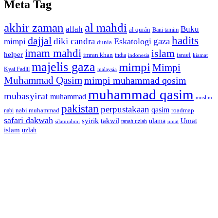
Meta Tag
akhir zaman
al mahdi
allah
Buku
al qurán
Bani tamim
dajjal
hadits
diki candra
gaza
Eskatologi
mimpi
dunia
imam mahdi
islam
helper
imran khan
israel
india
indonesia
kiamat
majelis gaza
mimpi
Mimpi
Kyai Fadlil
malaysia
Muhammad Qasim
mimpi muhammad qosim
muhammad qasim
mubasyirat
muhammad
muslim
pakistan
perpustakaan
qasim
nabi muhammad
roadmap
nabi
safari dakwah
syirik
takwil
Umat
ulama
silaturahmi
tanah uzlah
umat
islam
uzlah