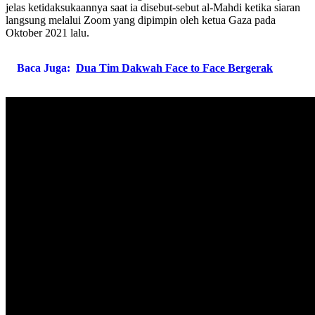
jelas ketidaksukaannya saat ia disebut-sebut al-Mahdi ketika siaran
langsung melalui Zoom yang dipimpin oleh ketua Gaza pada
Oktober 2021 lalu.
Baca Juga:
Dua Tim Dakwah Face to Face Bergerak