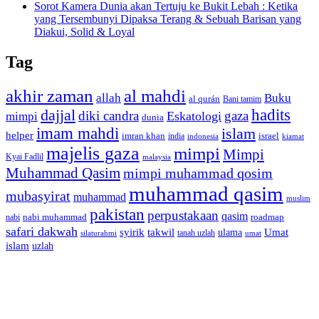
Sorot Kamera Dunia akan Tertuju ke Bukit Lebah : Ketika
yang Tersembunyi Dipaksa Terang & Sebuah Barisan yang
Diakui, Solid & Loyal
Tag
akhir zaman
al mahdi
allah
Buku
al qurán
Bani tamim
dajjal
hadits
diki candra
gaza
Eskatologi
mimpi
dunia
imam mahdi
islam
helper
imran khan
israel
india
indonesia
kiamat
majelis gaza
mimpi
Mimpi
Kyai Fadlil
malaysia
Muhammad Qasim
mimpi muhammad qosim
muhammad qasim
mubasyirat
muhammad
muslim
pakistan
perpustakaan
qasim
nabi muhammad
roadmap
nabi
safari dakwah
syirik
takwil
Umat
ulama
silaturahmi
tanah uzlah
umat
islam
uzlah