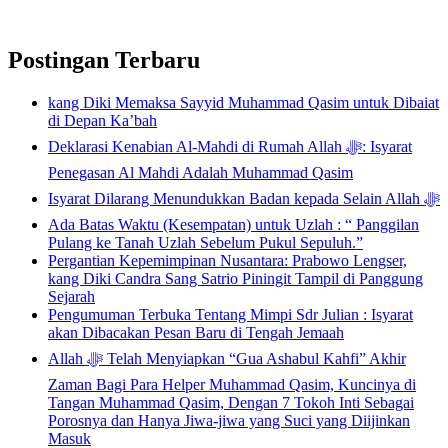
Postingan Terbaru
kang Diki Memaksa Sayyid Muhammad Qasim untuk Dibaiat
di Depan Ka’bah
Deklarasi Kenabian Al-Mahdi di Rumah Allah ﷻ: Isyarat
Penegasan Al Mahdi Adalah Muhammad Qasim
Isyarat Dilarang Menundukkan Badan kepada Selain Allah ﷻ
Ada Batas Waktu (Kesempatan) untuk Uzlah : “ Panggilan
Pulang ke Tanah Uzlah Sebelum Pukul Sepuluh.”
Pergantian Kepemimpinan Nusantara: Prabowo Lengser,
kang Diki Candra Sang Satrio Piningit Tampil di Panggung
Sejarah
Pengumuman Terbuka Tentang Mimpi Sdr Julian : Isyarat
akan Dibacakan Pesan Baru di Tengah Jemaah
Allah ﷻ Telah Menyiapkan “Gua Ashabul Kahfi” Akhir
Zaman Bagi Para Helper Muhammad Qasim, Kuncinya di
Tangan Muhammad Qasim, Dengan 7 Tokoh Inti Sebagai
Porosnya dan Hanya Jiwa-jiwa yang Suci yang Diijinkan
Masuk