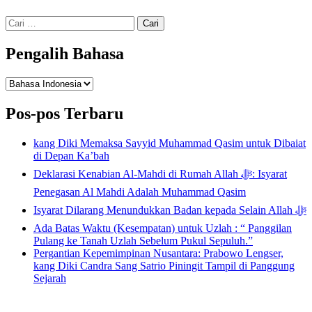
Cari
untuk:
Pengalih Bahasa
Pengalih
Bahasa
Pos-pos Terbaru
kang Diki Memaksa Sayyid Muhammad Qasim untuk Dibaiat
di Depan Ka’bah
Deklarasi Kenabian Al-Mahdi di Rumah Allah ﷻ: Isyarat
Penegasan Al Mahdi Adalah Muhammad Qasim
Isyarat Dilarang Menundukkan Badan kepada Selain Allah ﷻ
Ada Batas Waktu (Kesempatan) untuk Uzlah : “ Panggilan
Pulang ke Tanah Uzlah Sebelum Pukul Sepuluh.”
Pergantian Kepemimpinan Nusantara: Prabowo Lengser,
kang Diki Candra Sang Satrio Piningit Tampil di Panggung
Sejarah