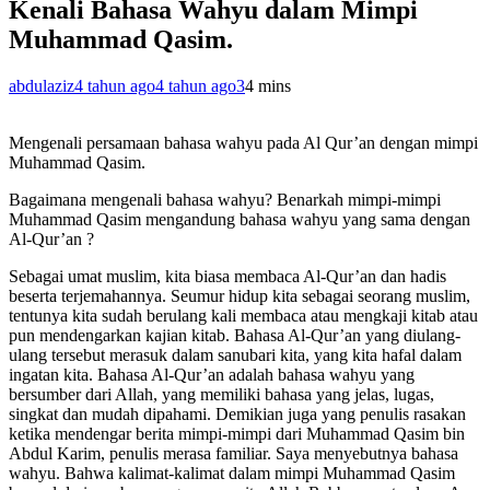
Kenali Bahasa Wahyu dalam Mimpi
Muhammad Qasim.
abdulaziz
4 tahun ago
4 tahun ago
3
4 mins
Mengenali persamaan bahasa wahyu pada Al Qur’an dengan mimpi
Muhammad Qasim.
Bagaimana mengenali bahasa wahyu? Benarkah mimpi-mimpi
Muhammad Qasim mengandung bahasa wahyu yang sama dengan
Al-Qur’an ?
Sebagai umat muslim, kita biasa membaca Al-Qur’an dan hadis
beserta terjemahannya. Seumur hidup kita sebagai seorang muslim,
tentunya kita sudah berulang kali membaca atau mengkaji kitab atau
pun mendengarkan kajian kitab. Bahasa Al-Qur’an yang diulang-
ulang tersebut merasuk dalam sanubari kita, yang kita hafal dalam
ingatan kita. Bahasa Al-Qur’an adalah bahasa wahyu yang
bersumber dari Allah, yang memiliki bahasa yang jelas, lugas,
singkat dan mudah dipahami. Demikian juga yang penulis rasakan
ketika mendengar berita mimpi-mimpi dari Muhammad Qasim bin
Abdul Karim, penulis merasa familiar. Saya menyebutnya bahasa
wahyu. Bahwa kalimat-kalimat dalam mimpi Muhammad Qasim