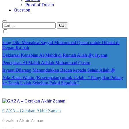
Proof of Dream
Question
Cari
untuk:
kang Diki Memaksa Sayyid Muhammad Qasim untuk Dibaiat di
Depan Ka’bah
Deklarasi Kenabian Al-Mahdi di Rumah Allah ﷻ: Isyarat
Penegasan Al Mahdi Adalah Muhammad Qasim
Isyarat Dilarang Menundukkan Badan kepada Selain Allah ﷻ
Ada Batas Waktu (Kesempatan) untuk Uzlah : “ Panggilan Pulang
ke Tanah Uzlah Sebelum Pukul Sepuluh.”
GAZA – Gerakan Akhir Zaman
Gerakan Akhir Zaman