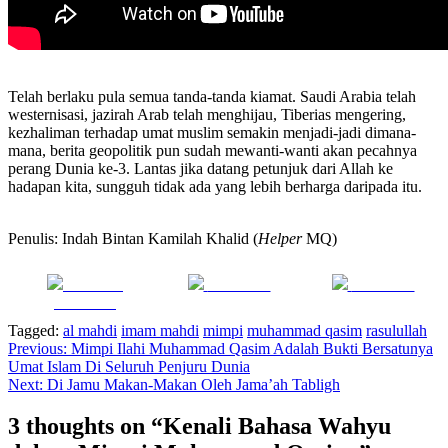
Telah berlaku pula semua tanda-tanda kiamat. Saudi Arabia telah
westernisasi, jazirah Arab telah menghijau, Tiberias mengering,
kezhaliman terhadap umat muslim semakin menjadi-jadi dimana-
mana, berita geopolitik pun sudah mewanti-wanti akan pecahnya
perang Dunia ke-3. Lantas jika datang petunjuk dari Allah ke
hadapan kita, sungguh tidak ada yang lebih berharga daripada itu.
Penulis: Indah Bintan Kamilah Khalid (
Helper
MQ)
Share on
Post on X
Follow us
Facebook
Tagged:
al mahdi
imam mahdi
mimpi
muhammad qasim
rasulullah
Navigasi
Previous:
Mimpi Ilahi Muhammad Qasim Adalah Bukti Bersatunya
Umat Islam Di Seluruh Penjuru Dunia
pos
Next:
Di Jamu Makan-Makan Oleh Jama’ah Tabligh
3 thoughts on “
Kenali Bahasa Wahyu