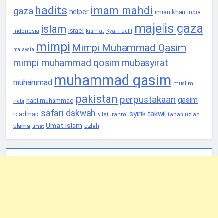
hadits
imam mahdi
gaza
helper
imran khan
india
majelis gaza
islam
israel
Kyai Fadlil
indonesia
kiamat
mimpi
Mimpi Muhammad Qasim
malaysia
mimpi muhammad qosim
mubasyirat
muhammad qasim
muhammad
muslim
pakistan
perpustakaan
qasim
nabi muhammad
nabi
safari dakwah
syirik
takwil
roadmap
tanah uzlah
silaturahmi
Umat islam
ulama
uzlah
umat