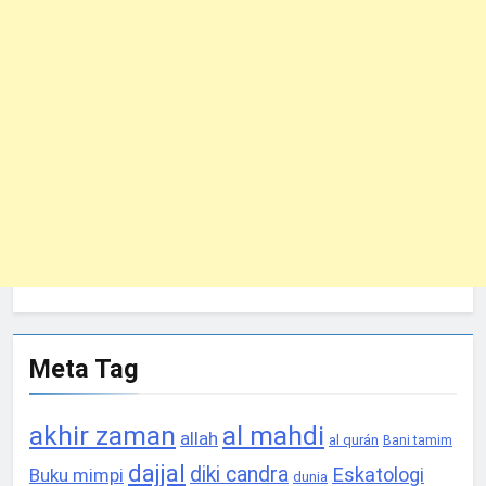
Meta Tag
akhir zaman
al mahdi
allah
al qurán
Bani tamim
dajjal
diki candra
Eskatologi
Buku mimpi
dunia