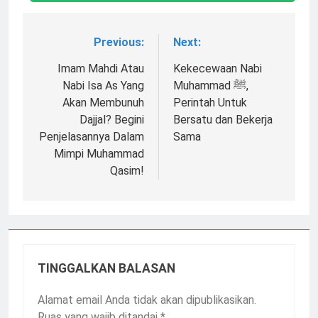
Previous:
Next:
Navigasi
pos
Imam Mahdi Atau
Kekecewaan Nabi
Nabi Isa As Yang
Muhammad ﷺ,
Akan Membunuh
Perintah Untuk
Dajjal? Begini
Bersatu dan Bekerja
Penjelasannya Dalam
Sama
Mimpi Muhammad
Qasim!
TINGGALKAN BALASAN
Alamat email Anda tidak akan dipublikasikan.
Ruas yang wajib ditandai
*