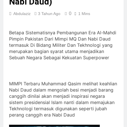
Nabi Daud)
Pesan Baru di Tengah
Allah ﷻ Telah
Jemaah
0
Abdulaziz
3 Tahun Ago
1 Mins
Menyiapkan “Gua
Ashabul Kahfi” Akhir
2 Hari Ago
Zaman Bagi Para
Sorot Kamera Dunia
Helper Muhammad
Betapa Sistematisnya Pembangunan Era Al-Mahdi
akan Tertuju ke Bukit
Qasim, Kuncinya di
Pimpin Pakistan Dari Mimpi MQ Dan Nabi Daud
Lebah : Ketika yang
2 Hari Ago
Tangan Muhammad
Tersembunyi Dipaksa
termasuk Di Bidang Militer Dan Tekhnologi yang
Identitas Muhammas
Qasim, Dengan 7
Terang & Sebuah
merupakan bagian syarat utama menjadikan
Qasim Sebab Calon
Tokoh Inti Sebagai
Barisan yang Diakui,
Sebuah Negara Sebagai Kekuatan Superpower
Imam Mahdi Masalah
Porosnya dan Hanya
3 Hari Ago
Solid & Loyal
Tertutup dari
Jiwa-jiwa yang Suci
Ketika Istikharah
Mayoritas Manusia,
yang Diijinkan Masuk
Dijawab Lewat Wajah
Kemuliaannya Jauh
(kang Diki) : Isyarat
3 Hari Ago
dari Apa yang
Petunjuk Melalui
MIMPI Terbaru Muhammad Qasim melihat keahlian
Tampak
Jalan Hati
Nabi Daud dalam mengolah besi menjadi barang
canggih dinilai akan menjadi inspirasi negara
sistem presidensial Islam nanti dalam memajukan
Tekhnologi termasuk digunakan seperti jubah
perang canggih era Nabi Daud