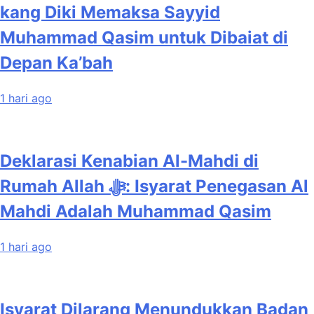
kang Diki Memaksa Sayyid
Muhammad Qasim untuk Dibaiat di
Depan Ka’bah
1 hari ago
Deklarasi Kenabian Al-Mahdi di
Rumah Allah ﷻ: Isyarat Penegasan Al
Mahdi Adalah Muhammad Qasim
1 hari ago
Isyarat Dilarang Menundukkan Badan