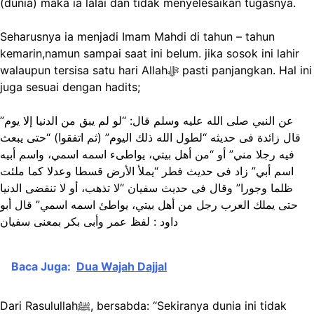
(dunia) maka ia lalai dan tidak menyelesaikan tugasnya.
Seharusnya ia menjadi Imam Mahdi di tahun – tahun
kemarin,namun sampai saat ini belum. jika sosok ini lahir
walaupun tersisa satu hari Allahﷻ pasti panjangkan. Hal ini
juga sesuai dengan hadits;
عن النبي صلى الله عليه وسلم قال: “لو لم يبق من الدنيا إلا يوم”
قال زائدة فى حديثه “لطول الله ذلك اليوم” (ثم اتفقوا) “حتى يبعث
فيه رجلا مني” أو “من أهل بيتي، يواطىء اسمه اسمي، واسم أبيه
اسم أبي” زاد فى حديث فطر “يملأ الأرض قسطا وعدلا كما ملئت
ظلما وجورا” وقال فى حديث سفيان “لا تذهب، أو لا تنقضى الدنيا
حتى يملك العرب رجل من أهل بيتي، يواطئ اسمه اسمي” قال أبو
داود : لفظ عمر وأبى بكر بمعنى سفيان
Baca Juga:
Dua Wajah Dajjal
Dari Rasulullahﷺ, bersabda: “Sekiranya dunia ini tidak