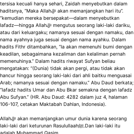
tersisa kecuali hanya sehari, Zaidah menyebutkan dalam
haditsnya, “Maka Allahﷻ akan memanjangkan hari itu”.
“kemudian mereka bersepakat—dalam menyebutkan
lafadz—hingga Allahﷻ mengutus seorang laki-laki dariku,
atau dari keluargaku; namanya sesuai dengan namaku, dan
nama ayahnya juga sesuai dengan nama ayahku. Dalam
hadits Fithr ditambahkan, “Ia akan memenuhi bumi dengan
keadilan, sebagaimana kezaliman dan kelaliman pernah
memenuhinya.” Dalam hadits riwayat Sufyan beliau
mengatakan: “(Dunia) tidak akan pergi, atau tidak akan
hancur hingga seorang laki-laki dari ahli baitku menguasai
Arab; namanya sesuai dengan namaku.” Abu Daud berkata;
“lafadz hadits Umar dan Abu Bkar semakna dengan lafadz
Abu Sufyan.” (HR. Abu Daud: 4282 dalam juz 4, halaman
106-107, cetakan Maktabah Dahlan, Indonesia).
Allahﷻ akan memanjangkan umur dunia karena seorang
laki-laki dari keturunan Rasulullaahﷺ.Dan laki-laki itu
adalah Muhammad Qasim.