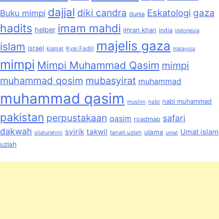
dajjal
diki candra
Eskatologi
gaza
Buku mimpi
dunia
hadits
imam mahdi
helper
imran khan
india
indonesia
majelis gaza
islam
israel
kiamat
Kyai Fadlil
malaysia
mimpi
Mimpi Muhammad Qasim
mimpi
muhammad qosim
mubasyirat
muhammad
muhammad qasim
nabi muhammad
muslim
nabi
pakistan
perpustakaan
safari
qasim
roadmap
dakwah
syirik
takwil
Umat islam
ulama
silaturahmi
tanah uzlah
umat
uzlah