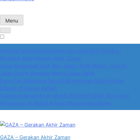
Menu
Keadaan Muhammad Qasim dan kang Diki Candra :
Berbeda Jalan Namun Satu Tujuan
Umat Berangkat Naik Bus, Qasim Naik Motor : Isyarat
Jalan Qasim Berbeda Menuju Satu Bai’at
kang Diki Memaksa Sayyid Muhammad Qasim untuk
Dibaiat di Depan Ka’bah
Deklarasi Kenabian Al-Mahdi di Rumah Allah ﷻ: Isyarat
Penegasan Al Mahdi Adalah Muhammad Qasim
GAZA – Gerakan Akhir Zaman