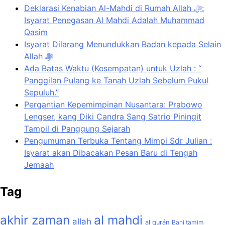
Deklarasi Kenabian Al-Mahdi di Rumah Allah ﷻ:
Isyarat Penegasan Al Mahdi Adalah Muhammad
Qasim
Isyarat Dilarang Menundukkan Badan kepada Selain
Allah ﷻ
Ada Batas Waktu (Kesempatan) untuk Uzlah : “
Panggilan Pulang ke Tanah Uzlah Sebelum Pukul
Sepuluh.”
Pergantian Kepemimpinan Nusantara: Prabowo
Lengser, kang Diki Candra Sang Satrio Piningit
Tampil di Panggung Sejarah
Pengumuman Terbuka Tentang Mimpi Sdr Julian :
Isyarat akan Dibacakan Pesan Baru di Tengah
Jemaah
Tag
akhir zaman
al mahdi
allah
al qurán
Bani tamim