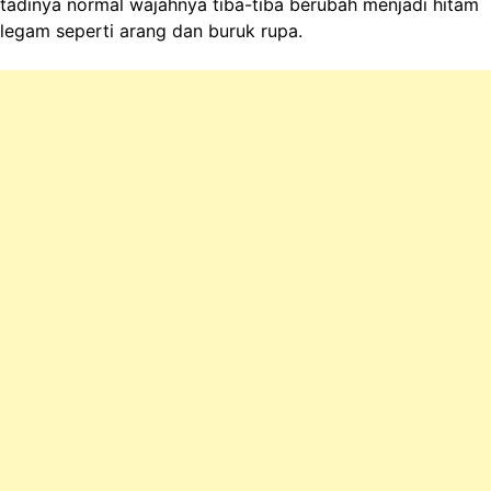
tadinya normal wajahnya tiba-tiba berubah menjadi hitam
legam seperti arang dan buruk rupa.