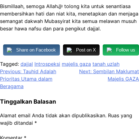
Bismillaah, semoga Allahﷻ tolong kita untuk senantiasa
membersihkan hati dan niat kita, menetapkan dan menjaga
semangat dakwah Mubasyirat kita semua melawan musuh
besar hawa nafsu dan para pengikut dajjal.
Share on Facebook
Post on X
Follow us
Tagged:
dajjal
Introspeksi
majelis gaza
tanah uzlah
Navigasi
Previous:
Tauhid Adalah
Next:
Sembilan Maklumat
Prioritas Utama dalam
Majelis GAZA
pos
Beragama
Tinggalkan Balasan
Alamat email Anda tidak akan dipublikasikan.
Ruas yang
wajib ditandai
*
Komentar
*