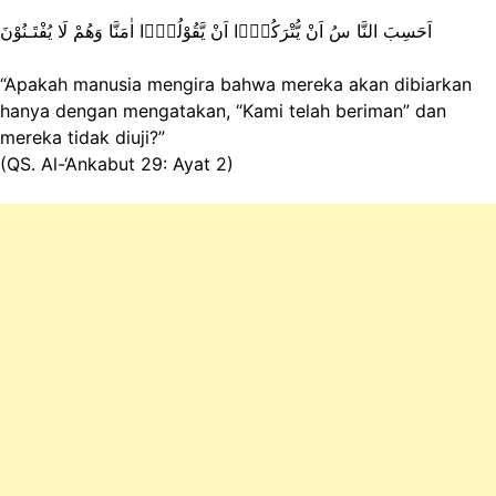
اَحَسِبَ النَّا سُ اَنْ يُّتْرَكُوْۤا اَنْ يَّقُوْلُوْۤا اٰمَنَّا وَهُمْ لَا يُفْتَـنُوْنَ
“Apakah manusia mengira bahwa mereka akan dibiarkan
hanya dengan mengatakan, “Kami telah beriman” dan
mereka tidak diuji?”
(QS. Al-‘Ankabut 29: Ayat 2)