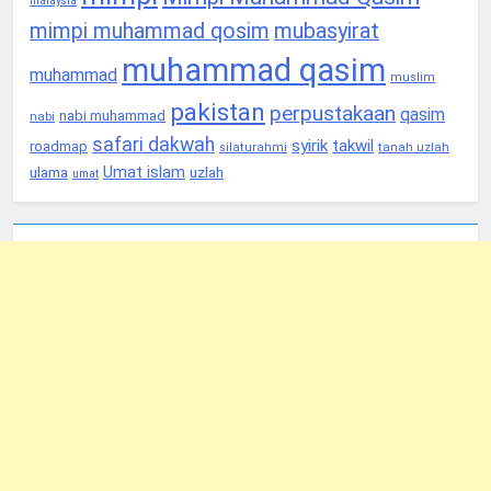
malaysia
mimpi muhammad qosim
mubasyirat
muhammad qasim
muhammad
muslim
pakistan
perpustakaan
qasim
nabi muhammad
nabi
safari dakwah
syirik
takwil
roadmap
tanah uzlah
silaturahmi
Umat islam
ulama
uzlah
umat