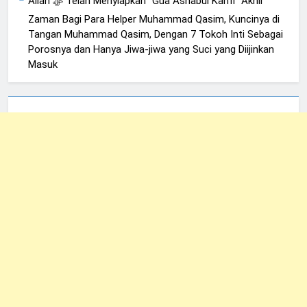
Allah ﷻ Telah Menyiapkan “Gua Ashabul Kahfi” Akhir
Zaman Bagi Para Helper Muhammad Qasim, Kuncinya di
Tangan Muhammad Qasim, Dengan 7 Tokoh Inti Sebagai
Porosnya dan Hanya Jiwa-jiwa yang Suci yang Diijinkan
Masuk