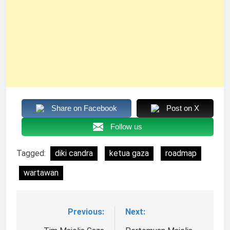
Share on Facebook
Post on X
Follow us
Tagged:
diki candra
ketua gaza
roadmap
wartawan
Previous:
Next:
Navigasi