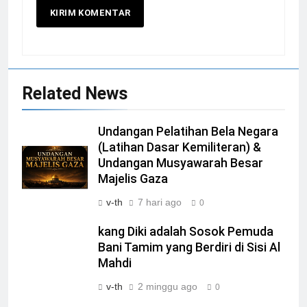
Related News
Undangan Pelatihan Bela Negara
(Latihan Dasar Kemiliteran) &
Undangan Musyawarah Besar
Majelis Gaza
v-th
7 hari ago
0
kang Diki adalah Sosok Pemuda
Bani Tamim yang Berdiri di Sisi Al
Mahdi
v-th
2 minggu ago
0