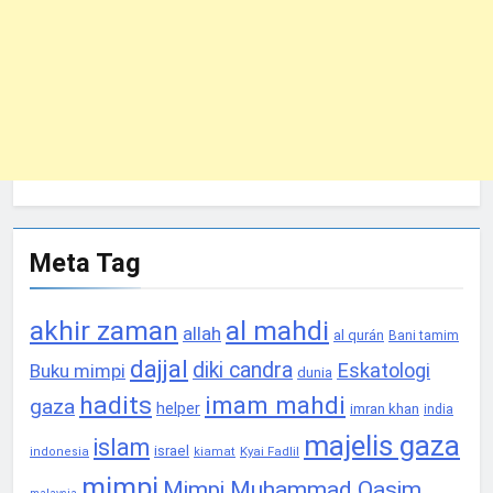
Meta Tag
akhir zaman
al mahdi
allah
al qurán
Bani tamim
dajjal
diki candra
Eskatologi
Buku mimpi
dunia
hadits
imam mahdi
gaza
helper
imran khan
india
majelis gaza
islam
israel
Kyai Fadlil
indonesia
kiamat
mimpi
Mimpi Muhammad Qasim