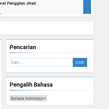
rat Panggilan Jihad
Tujuan
uju Satu Bai’at
Pencarian
enegasan Al Mahdi Adalah Muhammad Qasim
Cari
untuk:
h Sebelum Pukul Sepuluh.”
Pengalih Bahasa
Satrio Piningit Tampil di Panggung
Pengalih
Bahasa