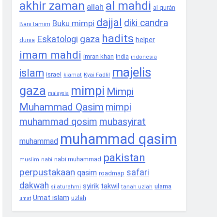
akhir zaman
al mahdi
allah
al qurán
dajjal
diki candra
Buku mimpi
Bani tamim
hadits
gaza
Eskatologi
helper
dunia
imam mahdi
imran khan
india
indonesia
majelis
islam
israel
Kyai Fadlil
kiamat
gaza
mimpi
Mimpi
malaysia
Muhammad Qasim
mimpi
muhammad qosim
mubasyirat
muhammad qasim
muhammad
pakistan
nabi muhammad
nabi
muslim
perpustakaan
safari
qasim
roadmap
dakwah
syirik
takwil
ulama
tanah uzlah
silaturahmi
Umat islam
uzlah
umat