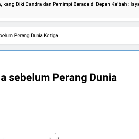
ang Diki Candra dan Pemimpi Berada di Depan Ka’bah : Isya
 Qasim dan kang Diki Candra : Berbeda Jalan Namun Satu 
ik Bus, Qasim Naik Motor : Isyarat Jalan Qasim Berbeda Men
ebelum Perang Dunia Ketiga
a Sayyid Muhammad Qasim untuk Dibaiat di Depan Ka’bah
Deklarasi Kenabian Al-Mahdi di Rumah Allah ﷻ: Isyarat P
ia sebelum Perang Dunia
Isyarat Dilarang Menundukkan Badan kepada Selain Allah ﷻ
Kesempatan) untuk Uzlah : “ Panggilan Pulang ke Tanah Uzla
mpinan Nusantara: Prabowo Lengser, kang Diki Candra Sang 