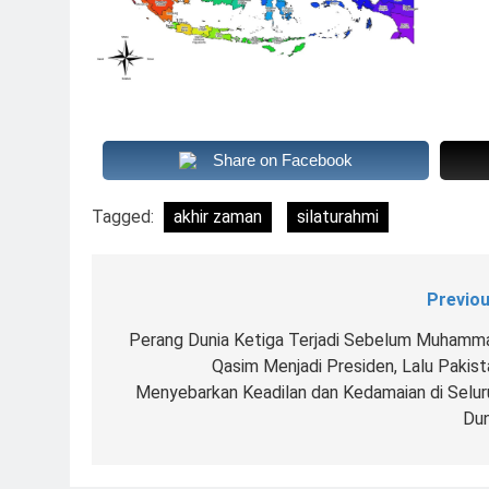
Share on Facebook
Tagged:
akhir zaman
silaturahmi
Previou
Navigasi
pos
Perang Dunia Ketiga Terjadi Sebelum Muhamm
Qasim Menjadi Presiden, Lalu Pakist
Menyebarkan Keadilan dan Kedamaian di Selur
Dun