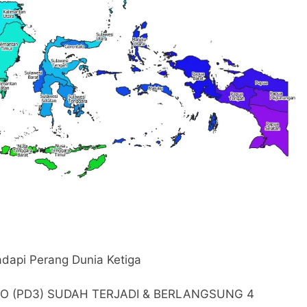
umuman Terbuka Tentang Mimpi Sdr Julian : Isyarat akan Dibacakan 
n 7 Tokoh Inti Sebagai Porosnya dan Hanya Jiwa-jiwa yang
adapi Perang Dunia Ketiga
O (PD3) SUDAH TERJADI & BERLANGSUNG 4