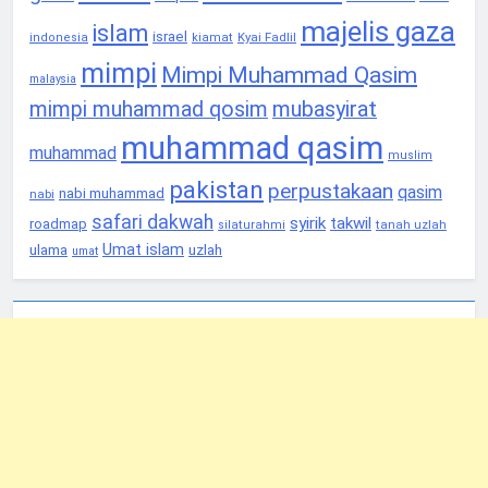
majelis gaza
islam
israel
Kyai Fadlil
indonesia
kiamat
mimpi
Mimpi Muhammad Qasim
malaysia
mimpi muhammad qosim
mubasyirat
muhammad qasim
muhammad
muslim
pakistan
perpustakaan
qasim
nabi muhammad
nabi
safari dakwah
syirik
takwil
roadmap
tanah uzlah
silaturahmi
Umat islam
ulama
uzlah
umat