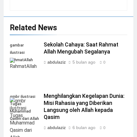
Related News
Sekolah Cahaya: Saat Rahmat
gambar
Allah Mengubah Segalanya
ilustrasi
RahmatAllah
abdulaziz
5 bulan ago
0
Menghilangkan Kegelapan Dunia:
gmbr ilustrasi
Misi Rahasia yang Diberikan
Tugas
Langsung oleh Allah kepada
Muhammad
Qasim
Qasim dari Allah
abdulaziz
6 bulan ago
0