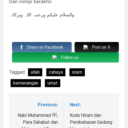
Dan mimpi berakhir.
والسلام علیکم ورحمۃ اللہ وبرکاتہ
Share on Facebook
Post on X
Follow us
Tagged:
allah
cahaya
islam
kemenangan
umat
Previous:
Next:
Navigasi
pos
Nabi Muhammad ﷺ,
Kuda Hitam dan
Para Sahabat dan
Pembebasan Gedung