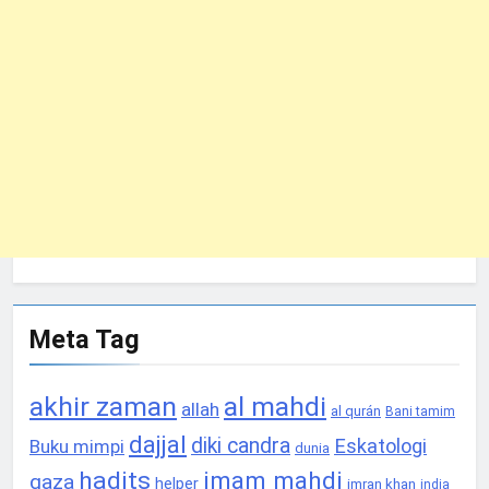
Meta Tag
akhir zaman
al mahdi
allah
al qurán
Bani tamim
dajjal
diki candra
Eskatologi
Buku mimpi
dunia
hadits
imam mahdi
gaza
helper
imran khan
india