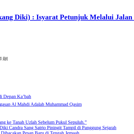
ang Diki) : Isyarat Petunjuk Melalui Jalan
Bus Moderen Dan Pencarian Rumah Nabi Terakhir Muhammad ﷺ
di Depan Ka’bah
Mahdi di Rumah Allah ﷻ: Isyarat Penegasan Al Mahdi Adalah Muhammad Qasim
lang ke Tanah Uzlah Sebelum Pukul Sepuluh.”
iki Candra Sang Satrio Piningit Tampil di Panggung Sejarah
n Dibacakan Pesan Baru di Tengah Jemaah