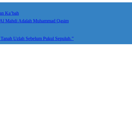
an Ka’bah
umah Allah ﷻ: Isyarat Penegasan Al Mahdi Adalah Muhammad Qasim
e Tanah Uzlah Sebelum Pukul Sepuluh.”