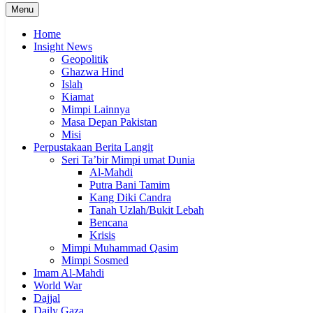
Menu
Home
Insight News
Geopolitik
Ghazwa Hind
Islah
Kiamat
Mimpi Lainnya
Masa Depan Pakistan
Misi
Perpustakaan Berita Langit
Seri Ta’bir Mimpi umat Dunia
Al-Mahdi
Putra Bani Tamim
Kang Diki Candra
Tanah Uzlah/Bukit Lebah
Bencana
Krisis
Mimpi Muhammad Qasim
Mimpi Sosmed
Imam Al-Mahdi
World War
Dajjal
Daily Gaza