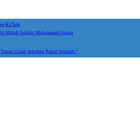
an Ka’bah
umah Allah ﷻ: Isyarat Penegasan Al Mahdi Adalah Muhammad Qasim
e Tanah Uzlah Sebelum Pukul Sepuluh.”