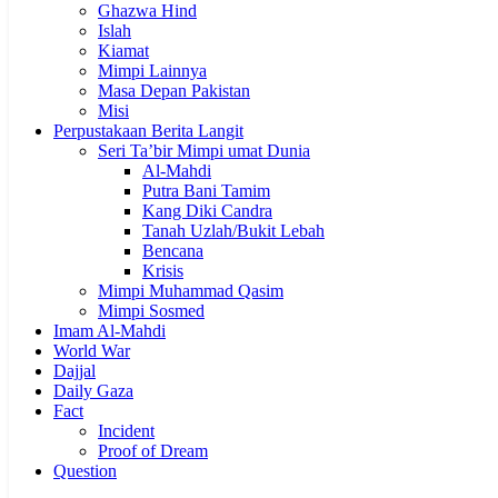
Ghazwa Hind
Islah
Kiamat
Mimpi Lainnya
Masa Depan Pakistan
Misi
Perpustakaan Berita Langit
Seri Ta’bir Mimpi umat Dunia
Al-Mahdi
Putra Bani Tamim
Kang Diki Candra
Tanah Uzlah/Bukit Lebah
Bencana
Krisis
Mimpi Muhammad Qasim
Mimpi Sosmed
Imam Al-Mahdi
World War
Dajjal
Daily Gaza
Fact
Incident
Proof of Dream
Question