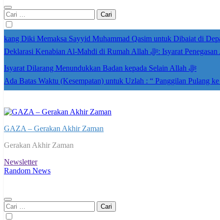
Cari
untuk:
kang Diki Memaksa Sayyid Muhammad Qasim untuk Dibaiat di Dep
Deklarasi Kenabian Al-Mahdi di R
Isyarat Dilarang Menundukkan Badan kepada Selain Allah ﷻ
Ada Batas Waktu (Kesempatan) untuk Uzlah : “ Panggilan Pulang k
GAZA – Gerakan Akhir Zaman
Gerakan Akhir Zaman
Newsletter
Random News
Cari
untuk: