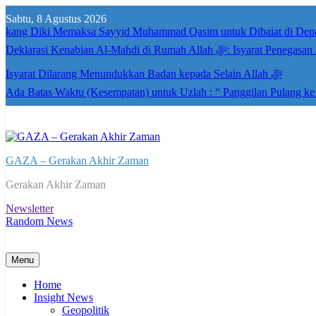
Skip
Sabtu, 8 Agustus 2026
to
kang Diki Memaksa Sayyid Muhammad Qasim untuk Dibaiat di Dep
content
Deklarasi Kenabian Al-Mahdi di R
Isyarat Dilarang Menundukkan Badan kepada Selain Allah ﷻ
Ada Batas Waktu (Kesempatan) untuk Uzlah : “ Panggilan Pulang k
GAZA – Gerakan Akhir Zaman
Gerakan Akhir Zaman
Newsletter
Random News
Menu
Home
Insight News
Geopolitik