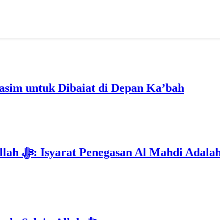
im untuk Dibaiat di Depan Ka’bah
Deklarasi Kenabian Al-Mahdi di Rumah Allah ﷻ: Isyarat Penega