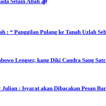
Isyarat Dilarang Menundukkan Badan kepada Selain Allah ﷻ
h : “ Panggilan Pulang ke Tanah Uzlah Se
owo Lengser, kang Diki Candra Sang Satri
ulian : Isyarat akan Dibacakan Pesan Ba