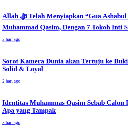
Allah ﷻ Telah Menyiapkan “Gua Ashabul Kahfi” Akhir Zaman Bagi Para Helper Muhammad Qasim, Kuncinya di Tangan
Muhammad Qasim, Dengan 7 Tokoh Inti Se
2 hari ago
Sorot Kamera Dunia akan Tertuju ke Buki
Solid & Loyal
2 hari ago
Identitas Muhammas Qasim Sebab Calon I
Apa yang Tampak
3 hari ago