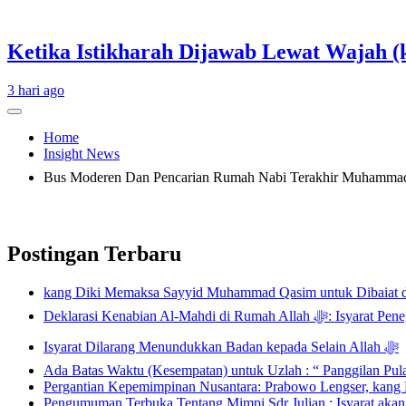
Ketika Istikharah Dijawab Lewat Wajah (k
3 hari ago
Home
Insight News
Postingan Terbaru
kang Diki Memaksa Sayyid Muhammad Qasim untuk Dibaiat 
Deklarasi Kenabian Al-
Isyarat Dilarang Menundukkan Badan kepada Selain Allah ﷻ
Ada Batas Waktu (Kesempatan) untuk Uzlah : “ Panggilan Pu
Pergantian Kepemimpinan Nusantara: Prabowo Lengser, kang D
Pengumuman Terbuka Tentang Mimpi Sdr Julian : Isyarat aka