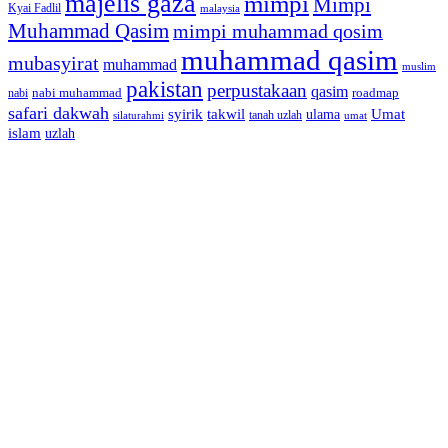
majelis gaza
mimpi
Mimpi
Kyai Fadlil
malaysia
Muhammad Qasim
mimpi muhammad qosim
muhammad qasim
mubasyirat
muhammad
muslim
pakistan
perpustakaan
qasim
nabi muhammad
roadmap
nabi
safari dakwah
syirik
takwil
Umat
ulama
silaturahmi
tanah uzlah
umat
islam
uzlah