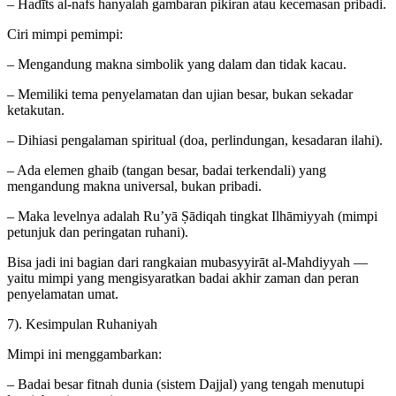
– Hadīts al-nafs hanyalah gambaran pikiran atau kecemasan pribadi.
Ciri mimpi pemimpi:
– Mengandung makna simbolik yang dalam dan tidak kacau.
– Memiliki tema penyelamatan dan ujian besar, bukan sekadar
ketakutan.
– Dihiasi pengalaman spiritual (doa, perlindungan, kesadaran ilahi).
– Ada elemen ghaib (tangan besar, badai terkendali) yang
mengandung makna universal, bukan pribadi.
– Maka levelnya adalah Ru’yā Ṣādiqah tingkat Ilhāmiyyah (mimpi
petunjuk dan peringatan ruhani).
Bisa jadi ini bagian dari rangkaian mubasyyirāt al-Mahdiyyah —
yaitu mimpi yang mengisyaratkan badai akhir zaman dan peran
penyelamatan umat.
7). Kesimpulan Ruhaniyah
Mimpi ini menggambarkan:
– Badai besar fitnah dunia (sistem Dajjal) yang tengah menutupi