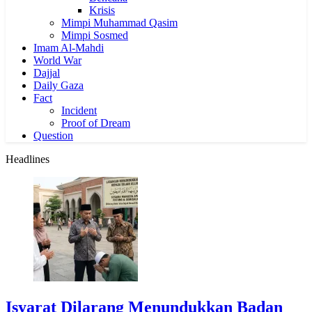
Krisis
Mimpi Muhammad Qasim
Mimpi Sosmed
Imam Al-Mahdi
World War
Dajjal
Daily Gaza
Fact
Incident
Proof of Dream
Question
Headlines
Isyarat Dilarang Menundukkan Badan