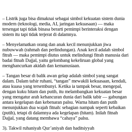
– Listrik juga bisa dimaknai sebagai simbol kekuatan sistem dunia
modern (teknologi, media, AI, jaringan kekuasaan) — maka
tersengat tapi tidak binasa berarti pemimpi berinteraksi dengan
sistem itu tapi tidak terjerat di dalamnya.
– Menyelamatkan orang dan anak kecil menunjukkan jiwa
nubuwwah (rahmah dan perlindungan). Anak kecil adalah simbol
fitrah — maka pemimpi diutus untuk melindungi fitrah manusia dari
badai fitnah Dajjal, yaitu gelombang kekeliruan global yang
menghancurkan akidah dan kemanusiaan.
– Tangan besar di balik awan gelap adalah simbol yang sangat
dalam. Dalam tafsir ruhani, “tangan” mewakili kekuasaan, kendali,
atau kuasa yang tersembunyi. Ketika ia tampak besar, mengepal,
dengan kuku hitam dan putih, itu melambangkan kekuatan besar
yang mengatur arah kehancuran dunia dari balik tabir — gabungan
antara kegelapan dan kebenaran palsu. Warna hitam dan putih
menunjukkan dua wajah fitnah: sebagian nampak seperti kebaikan
(putih), tetapi di dalamnya ada kegelapan (hitam). Inilah fitnah
Dajjal, yang datang membawa “cahaya” palsu.
3). Takwil ruhaniyah Qur’aniyah dan haditsiyyah