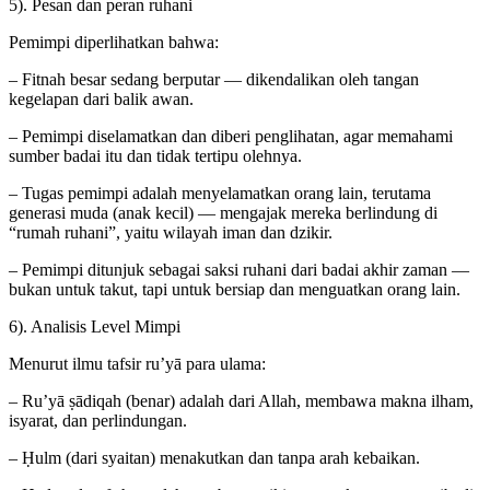
5). Pesan dan peran ruhani
Pemimpi diperlihatkan bahwa:
– Fitnah besar sedang berputar — dikendalikan oleh tangan
kegelapan dari balik awan.
– Pemimpi diselamatkan dan diberi penglihatan, agar memahami
sumber badai itu dan tidak tertipu olehnya.
– Tugas pemimpi adalah menyelamatkan orang lain, terutama
generasi muda (anak kecil) — mengajak mereka berlindung di
“rumah ruhani”, yaitu wilayah iman dan dzikir.
– Pemimpi ditunjuk sebagai saksi ruhani dari badai akhir zaman —
bukan untuk takut, tapi untuk bersiap dan menguatkan orang lain.
6). Analisis Level Mimpi
Menurut ilmu tafsir ru’yā para ulama:
– Ru’yā ṣādiqah (benar) adalah dari Allah, membawa makna ilham,
isyarat, dan perlindungan.
– Ḥulm (dari syaitan) menakutkan dan tanpa arah kebaikan.