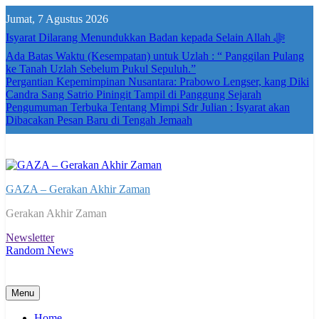
Skip
Jumat, 7 Agustus 2026
to
content
Isyarat Dilarang Menundukkan Badan kepada Selain Allah ﷻ
Ada Batas Waktu (Kesempatan) untuk Uzlah : “ Panggilan Pulang
ke Tanah Uzlah Sebelum Pukul Sepuluh.”
Pergantian Kepemimpinan Nusantara: Prabowo Lengser, kang Diki
Candra Sang Satrio Piningit Tampil di Panggung Sejarah
Pengumuman Terbuka Tentang Mimpi Sdr Julian : Isyarat akan
Dibacakan Pesan Baru di Tengah Jemaah
GAZA – Gerakan Akhir Zaman
Gerakan Akhir Zaman
Newsletter
Random News
Menu
Home