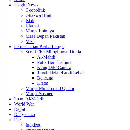
Insight News
Geopolitik
Ghazwa Hind
Islah
Kiamat
Mimpi Lainnya
Masa Depan Pakistan
Misi
Perpustakaan Berita Langit
Seri Ta’bir Mimpi umat Dunia
Al-Mahdi
Putra Bani Tamim
Kang Diki Candra
Tanah Uzlah/Bukit Lebah
Bencana
Krisis
Mimpi Muhammad Qasim
Mimpi Sosmed
Imam Al-Mahdi
World War
Dajjal
Daily Gaza
Fact
Incident