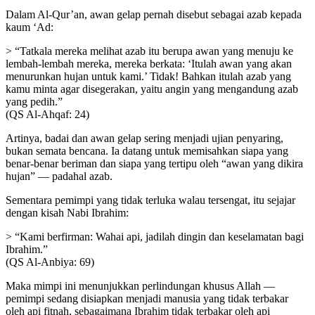
Dalam Al-Qur’an, awan gelap pernah disebut sebagai azab kepada
kaum ‘Ad:
> “Tatkala mereka melihat azab itu berupa awan yang menuju ke
lembah-lembah mereka, mereka berkata: ‘Itulah awan yang akan
menurunkan hujan untuk kami.’ Tidak! Bahkan itulah azab yang
kamu minta agar disegerakan, yaitu angin yang mengandung azab
yang pedih.”
(QS Al-Ahqaf: 24)
Artinya, badai dan awan gelap sering menjadi ujian penyaring,
bukan semata bencana. Ia datang untuk memisahkan siapa yang
benar-benar beriman dan siapa yang tertipu oleh “awan yang dikira
hujan” — padahal azab.
Sementara pemimpi yang tidak terluka walau tersengat, itu sejajar
dengan kisah Nabi Ibrahim:
> “Kami berfirman: Wahai api, jadilah dingin dan keselamatan bagi
Ibrahim.”
(QS Al-Anbiya: 69)
Maka mimpi ini menunjukkan perlindungan khusus Allah —
pemimpi sedang disiapkan menjadi manusia yang tidak terbakar
oleh api fitnah, sebagaimana Ibrahim tidak terbakar oleh api