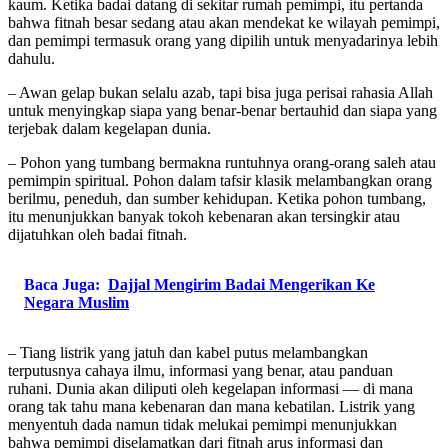
kaum. Ketika badai datang di sekitar rumah pemimpi, itu pertanda
bahwa fitnah besar sedang atau akan mendekat ke wilayah pemimpi,
dan pemimpi termasuk orang yang dipilih untuk menyadarinya lebih
dahulu.
– Awan gelap bukan selalu azab, tapi bisa juga perisai rahasia Allah
untuk menyingkap siapa yang benar-benar bertauhid dan siapa yang
terjebak dalam kegelapan dunia.
– Pohon yang tumbang bermakna runtuhnya orang-orang saleh atau
pemimpin spiritual. Pohon dalam tafsir klasik melambangkan orang
berilmu, peneduh, dan sumber kehidupan. Ketika pohon tumbang,
itu menunjukkan banyak tokoh kebenaran akan tersingkir atau
dijatuhkan oleh badai fitnah.
Baca Juga:
Dajjal Mengirim Badai Mengerikan Ke
Negara Muslim
– Tiang listrik yang jatuh dan kabel putus melambangkan
terputusnya cahaya ilmu, informasi yang benar, atau panduan
ruhani. Dunia akan diliputi oleh kegelapan informasi — di mana
orang tak tahu mana kebenaran dan mana kebatilan. Listrik yang
menyentuh dada namun tidak melukai pemimpi menunjukkan
bahwa pemimpi diselamatkan dari fitnah arus informasi dan