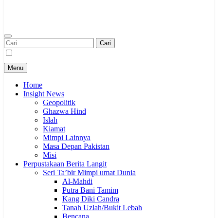
Cari
untuk:
Menu
Home
Insight News
Geopolitik
Ghazwa Hind
Islah
Kiamat
Mimpi Lainnya
Masa Depan Pakistan
Misi
Perpustakaan Berita Langit
Seri Ta’bir Mimpi umat Dunia
Al-Mahdi
Putra Bani Tamim
Kang Diki Candra
Tanah Uzlah/Bukit Lebah
Bencana