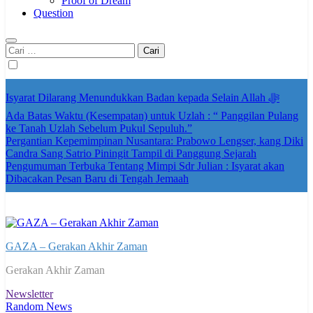
Proof of Dream
Question
Cari
untuk:
Isyarat Dilarang Menundukkan Badan kepada Selain Allah ﷻ
Ada Batas Waktu (Kesempatan) untuk Uzlah : “ Panggilan Pulang
ke Tanah Uzlah Sebelum Pukul Sepuluh.”
Pergantian Kepemimpinan Nusantara: Prabowo Lengser, kang Diki
Candra Sang Satrio Piningit Tampil di Panggung Sejarah
Pengumuman Terbuka Tentang Mimpi Sdr Julian : Isyarat akan
Dibacakan Pesan Baru di Tengah Jemaah
GAZA – Gerakan Akhir Zaman
Gerakan Akhir Zaman
Newsletter
Random News