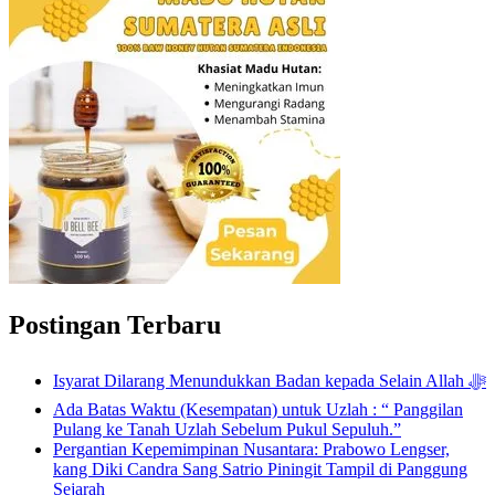
Postingan Terbaru
Isyarat Dilarang Menundukkan Badan kepada Selain Allah ﷻ
Ada Batas Waktu (Kesempatan) untuk Uzlah : “ Panggilan
Pulang ke Tanah Uzlah Sebelum Pukul Sepuluh.”
Pergantian Kepemimpinan Nusantara: Prabowo Lengser,
kang Diki Candra Sang Satrio Piningit Tampil di Panggung
Sejarah