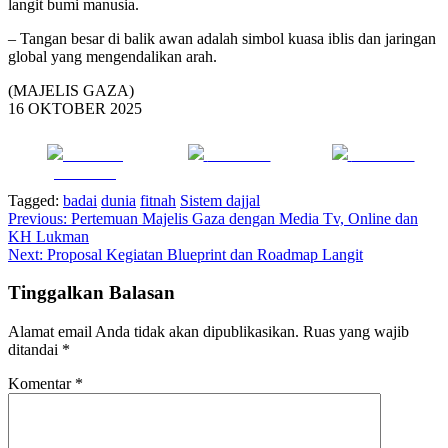
langit bumi manusia.
– Tangan besar di balik awan adalah simbol kuasa iblis dan jaringan
global yang mengendalikan arah.
(MAJELIS GAZA)
16 OKTOBER 2025
Share on
Post on X
Follow us
Facebook
Tagged:
badai
dunia
fitnah
Sistem dajjal
Navigasi
Previous:
Pertemuan Majelis Gaza dengan Media Tv, Online dan
KH Lukman
pos
Next:
Proposal Kegiatan Blueprint dan Roadmap Langit
Tinggalkan Balasan
Alamat email Anda tidak akan dipublikasikan.
Ruas yang wajib
ditandai
*
Komentar
*