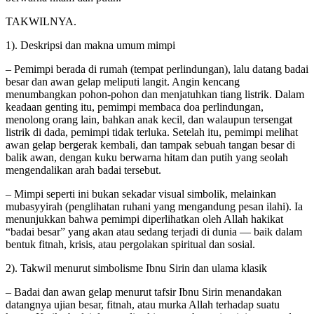
TAKWILNYA.
1). Deskripsi dan makna umum mimpi
– Pemimpi berada di rumah (tempat perlindungan), lalu datang badai
besar dan awan gelap meliputi langit. Angin kencang
menumbangkan pohon-pohon dan menjatuhkan tiang listrik. Dalam
keadaan genting itu, pemimpi membaca doa perlindungan,
menolong orang lain, bahkan anak kecil, dan walaupun tersengat
listrik di dada, pemimpi tidak terluka. Setelah itu, pemimpi melihat
awan gelap bergerak kembali, dan tampak sebuah tangan besar di
balik awan, dengan kuku berwarna hitam dan putih yang seolah
mengendalikan arah badai tersebut.
– Mimpi seperti ini bukan sekadar visual simbolik, melainkan
mubasyyirah (penglihatan ruhani yang mengandung pesan ilahi). Ia
menunjukkan bahwa pemimpi diperlihatkan oleh Allah hakikat
“badai besar” yang akan atau sedang terjadi di dunia — baik dalam
bentuk fitnah, krisis, atau pergolakan spiritual dan sosial.
2). Takwil menurut simbolisme Ibnu Sirin dan ulama klasik
– Badai dan awan gelap menurut tafsir Ibnu Sirin menandakan
datangnya ujian besar, fitnah, atau murka Allah terhadap suatu