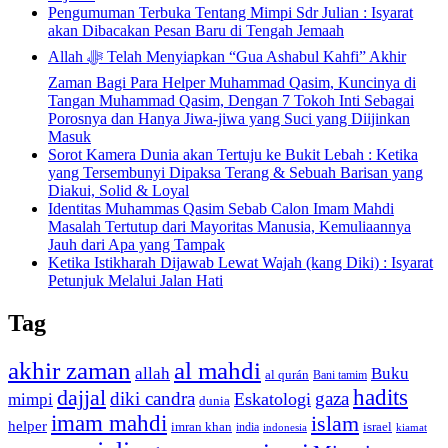
Pengumuman Terbuka Tentang Mimpi Sdr Julian : Isyarat
akan Dibacakan Pesan Baru di Tengah Jemaah
Allah ﷻ Telah Menyiapkan “Gua Ashabul Kahfi” Akhir
Zaman Bagi Para Helper Muhammad Qasim, Kuncinya di
Tangan Muhammad Qasim, Dengan 7 Tokoh Inti Sebagai
Porosnya dan Hanya Jiwa-jiwa yang Suci yang Diijinkan
Masuk
Sorot Kamera Dunia akan Tertuju ke Bukit Lebah : Ketika
yang Tersembunyi Dipaksa Terang & Sebuah Barisan yang
Diakui, Solid & Loyal
Identitas Muhammas Qasim Sebab Calon Imam Mahdi
Masalah Tertutup dari Mayoritas Manusia, Kemuliaannya
Jauh dari Apa yang Tampak
Ketika Istikharah Dijawab Lewat Wajah (kang Diki) : Isyarat
Petunjuk Melalui Jalan Hati
Tag
akhir zaman
al mahdi
allah
Buku
al qurán
Bani tamim
dajjal
hadits
diki candra
gaza
Eskatologi
mimpi
dunia
imam mahdi
islam
helper
imran khan
israel
india
indonesia
kiamat