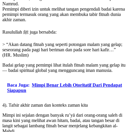
Namrud.
Pemimpi diberi izin untuk melihat tangan pengendali badai karena
pemimpi termasuk orang yang akan membuka tabir fitnah dunia
akhir zaman.
Rasulullah ﷺ juga bersabda:
> “Akan datang fitnah yang seperti potongan malam yang gelap;
seseorang pada pagi hari beriman dan pada sore hari kafir…”
(HR. Muslim)
Badai gelap yang pemimpi lihat itulah fitnah malam yang gelap itu
— badai spiritual global yang mengguncang iman manusia.
Baca Juga:
Mimpi Benar Lebih Otoritatif Dari Pendapat
Siapapun
4). Tafsir akhir zaman dan konteks zaman kita
Mimpi ini sejalan dengan banyak ru’yā dari orang-orang saleh di
masa kini yang melihat awan hitam, badai, atau tangan besar di
langit sebagai lambang fitnah besar menjelang kebangkitan al-
Mahdi.