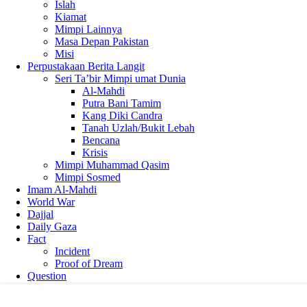
Islah
Kiamat
Mimpi Lainnya
Masa Depan Pakistan
Misi
Perpustakaan Berita Langit
Seri Ta’bir Mimpi umat Dunia
Al-Mahdi
Putra Bani Tamim
Kang Diki Candra
Tanah Uzlah/Bukit Lebah
Bencana
Krisis
Mimpi Muhammad Qasim
Mimpi Sosmed
Imam Al-Mahdi
World War
Dajjal
Daily Gaza
Fact
Incident
Proof of Dream
Question