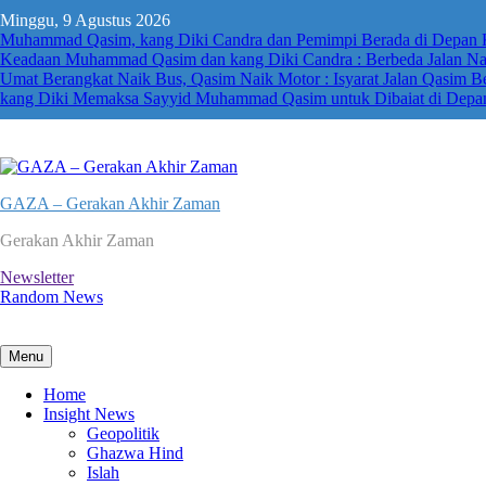
Skip
Minggu, 9 Agustus 2026
to
Muhammad Qasim, kang Diki Candra dan Pemimpi Berada di Depan Ka’
content
Keadaan Muhammad Qasim dan kang Diki Candra : Berbeda Jalan N
Umat Berangkat Naik Bus, Qasim Naik Motor : Isyarat Jalan Qasim B
kang Diki Memaksa Sayyid Muhammad Qasim untuk Dibaiat di Depa
GAZA – Gerakan Akhir Zaman
Gerakan Akhir Zaman
Newsletter
Random News
Menu
Home
Insight News
Geopolitik
Ghazwa Hind
Islah