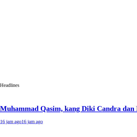
Headlines
Muhammad Qasim, kang Diki Candra dan Pe
16 jam ago
16 jam ago