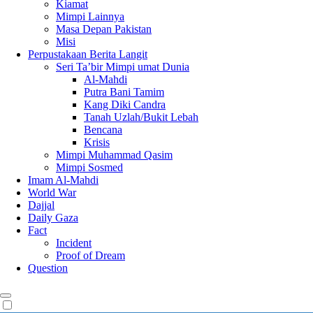
Kiamat
Mimpi Lainnya
Masa Depan Pakistan
Misi
Perpustakaan Berita Langit
Seri Ta’bir Mimpi umat Dunia
Al-Mahdi
Putra Bani Tamim
Kang Diki Candra
Tanah Uzlah/Bukit Lebah
Bencana
Krisis
Mimpi Muhammad Qasim
Mimpi Sosmed
Imam Al-Mahdi
World War
Dajjal
Daily Gaza
Fact
Incident
Proof of Dream
Question