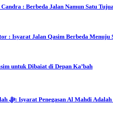
Candra : Berbeda Jalan Namun Satu Tuju
r : Isyarat Jalan Qasim Berbeda Menuju S
im untuk Dibaiat di Depan Ka’bah
Deklarasi Kenabian Al-Mahdi di Rumah Allah ﷻ: Isyarat Penegasa