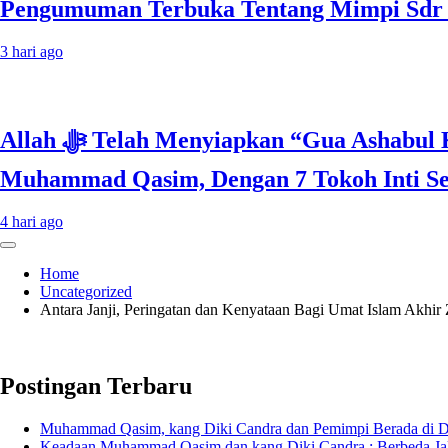
Pengumuman Terbuka Tentang Mimpi Sdr Ju
3 hari ago
Allah ﷻ Telah Menyiapkan “Gua Ashabul Kahfi” Akhir Zaman Bagi Para Helper Muhammad Qasim, Kuncinya di Tangan
Muhammad Qasim, Dengan 7 Tokoh Inti Seb
4 hari ago
Home
Uncategorized
Antara Janji, Peringatan dan Kenyataan Bagi Umat Islam Akhi
Postingan Terbaru
Muhammad Qasim, kang Diki Candra dan Pemimpi Berada di Dep
Keadaan Muhammad Qasim dan kang Diki Candra : Berbeda Ja