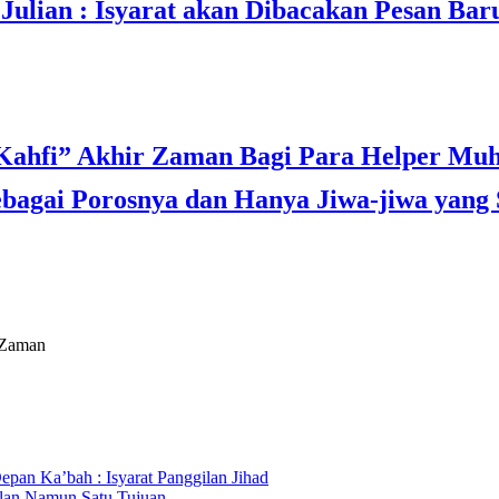
lian : Isyarat akan Dibacakan Pesan Bar
agai Porosnya dan Hanya Jiwa-jiwa yang 
r Zaman
an Ka’bah : Isyarat Panggilan Jihad
lan Namun Satu Tujuan