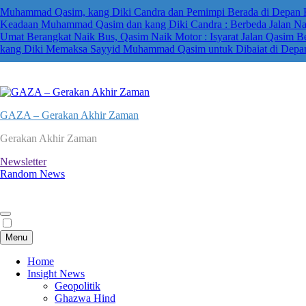
Muhammad Qasim, kang Diki Candra dan Pemimpi Berada di Depan Ka’
Keadaan Muhammad Qasim dan kang Diki Candra : Berbeda Jalan N
Umat Berangkat Naik Bus, Qasim Naik Motor : Isyarat Jalan Qasim B
kang Diki Memaksa Sayyid Muhammad Qasim untuk Dibaiat di Depa
GAZA – Gerakan Akhir Zaman
Gerakan Akhir Zaman
Newsletter
Random News
Menu
Home
Insight News
Geopolitik
Ghazwa Hind