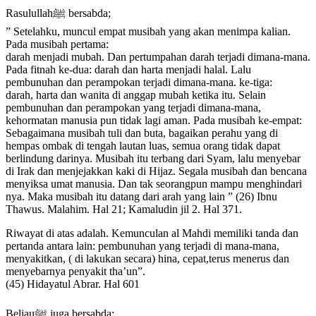
Rasulullahﷺ bersabda;
” Setelahku, muncul empat musibah yang akan menimpa kalian.
Pada musibah pertama:
darah menjadi mubah. Dan pertumpahan darah terjadi dimana-mana.
Pada fitnah ke-dua: darah dan harta menjadi halal. Lalu
pembunuhan dan perampokan terjadi dimana-mana. ke-tiga:
darah, harta dan wanita di anggap mubah ketika itu. Selain
pembunuhan dan perampokan yang terjadi dimana-mana,
kehormatan manusia pun tidak lagi aman. Pada musibah ke-empat:
Sebagaimana musibah tuli dan buta, bagaikan perahu yang di
hempas ombak di tengah lautan luas, semua orang tidak dapat
berlindung darinya. Musibah itu terbang dari Syam, lalu menyebar
di Irak dan menjejakkan kaki di Hijaz. Segala musibah dan bencana
menyiksa umat manusia. Dan tak seorangpun mampu menghindari
nya. Maka musibah itu datang dari arah yang lain ” (26) Ibnu
Thawus. Malahim. Hal 21; Kamaludin jil 2. Hal 371.
Riwayat di atas adalah. Kemunculan al Mahdi memiliki tanda dan
pertanda antara lain: pembunuhan yang terjadi di mana-mana,
menyakitkan, ( di lakukan secara) hina, cepat,terus menerus dan
menyebarnya penyakit tha’un”.
(45) Hidayatul Abrar. Hal 601
Beliauﷺ juga bersabda;