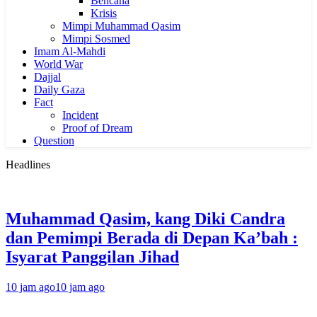
Bencana
Krisis
Mimpi Muhammad Qasim
Mimpi Sosmed
Imam Al-Mahdi
World War
Dajjal
Daily Gaza
Fact
Incident
Proof of Dream
Question
Headlines
Muhammad Qasim, kang Diki Candra
dan Pemimpi Berada di Depan Ka’bah :
Isyarat Panggilan Jihad
10 jam ago
10 jam ago