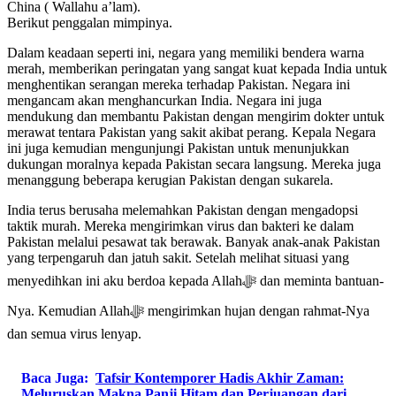
China ( Wallahu a’lam).
Berikut penggalan mimpinya.
Dalam keadaan seperti ini, negara yang memiliki bendera warna
merah, memberikan peringatan yang sangat kuat kepada India untuk
menghentikan serangan mereka terhadap Pakistan. Negara ini
mengancam akan menghancurkan India. Negara ini juga
mendukung dan membantu Pakistan dengan mengirim dokter untuk
merawat tentara Pakistan yang sakit akibat perang. Kepala Negara
ini juga kemudian mengunjungi Pakistan untuk menunjukkan
dukungan moralnya kepada Pakistan secara langsung. Mereka juga
menanggung beberapa kerugian Pakistan dengan sukarela.
India terus berusaha melemahkan Pakistan dengan mengadopsi
taktik murah. Mereka mengirimkan virus dan bakteri ke dalam
Pakistan melalui pesawat tak berawak. Banyak anak-anak Pakistan
yang terpengaruh dan jatuh sakit. Setelah melihat situasi yang
menyedihkan ini aku berdoa kepada Allahﷻ dan meminta bantuan-
Nya. Kemudian Allahﷻ mengirimkan hujan dengan rahmat-Nya
dan semua virus lenyap.
Baca Juga:
Tafsir Kontemporer Hadis Akhir Zaman:
Meluruskan Makna Panji Hitam dan Perjuangan dari