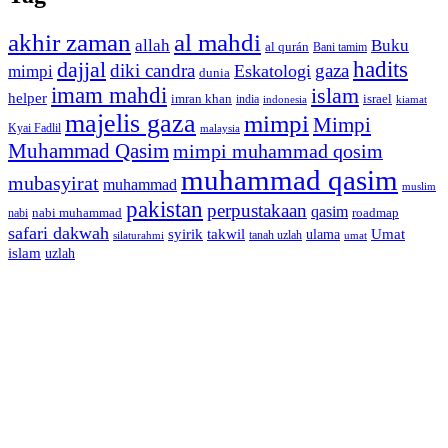
akhir zaman
al mahdi
allah
Buku
al qurán
Bani tamim
dajjal
hadits
diki candra
gaza
Eskatologi
mimpi
dunia
imam mahdi
islam
helper
imran khan
israel
india
indonesia
kiamat
majelis gaza
mimpi
Mimpi
Kyai Fadlil
malaysia
Muhammad Qasim
mimpi muhammad qosim
muhammad qasim
mubasyirat
muhammad
muslim
pakistan
perpustakaan
qasim
nabi muhammad
roadmap
nabi
safari dakwah
syirik
takwil
Umat
ulama
silaturahmi
tanah uzlah
umat
islam
uzlah