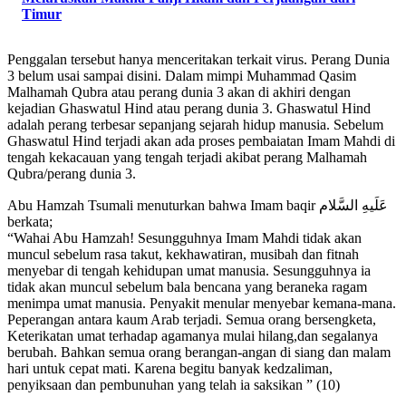
Timur
Penggalan tersebut hanya menceritakan terkait virus. Perang Dunia
3 belum usai sampai disini. Dalam mimpi Muhammad Qasim
Malhamah Qubra atau perang dunia 3 akan di akhiri dengan
kejadian Ghaswatul Hind atau perang dunia 3. Ghaswatul Hind
adalah perang terbesar sepanjang sejarah hidup manusia. Sebelum
Ghaswatul Hind terjadi akan ada proses pembaiatan Imam Mahdi di
tengah kekacauan yang tengah terjadi akibat perang Malhamah
Qubra/perang dunia 3.
Abu Hamzah Tsumali menuturkan bahwa Imam baqir عَلَیهِ‌ السَّلام
berkata;
“Wahai Abu Hamzah! Sesungguhnya Imam Mahdi tidak akan
muncul sebelum rasa takut, kekhawatiran, musibah dan fitnah
menyebar di tengah kehidupan umat manusia. Sesungguhnya ia
tidak akan muncul sebelum bala bencana yang beraneka ragam
menimpa umat manusia. Penyakit menular menyebar kemana-mana.
Peperangan antara kaum Arab terjadi. Semua orang bersengketa,
Keterikatan umat terhadap agamanya mulai hilang,dan segalanya
berubah. Bahkan semua orang berangan-angan di siang dan malam
hari untuk cepat mati. Karena begitu banyak kedzaliman,
penyiksaan dan pembunuhan yang telah ia saksikan ” (10)