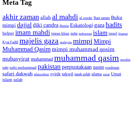
Meta Tag
akhir zaman
al mahdi
allah
Buku
al qurán
Bani tamim
dajjal
hadits
diki candra
gaza
Eskatologi
mimpi
dunia
imam mahdi
islam
helper
imran khan
israel
india
indonesia
kiamat
majelis gaza
mimpi
Mimpi
Kyai Fadlil
malaysia
Muhammad Qasim
mimpi muhammad qosim
muhammad qasim
mubasyirat
muhammad
muslim
pakistan
perpustakaan
qasim
nabi muhammad
roadmap
nabi
safari dakwah
syirik
takwil
Umat
ulama
silaturahmi
tanah uzlah
umat
islam
uzlah