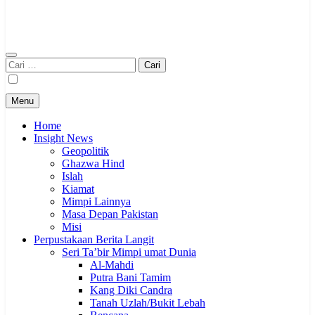
Cari
untuk:
Menu
Home
Insight News
Geopolitik
Ghazwa Hind
Islah
Kiamat
Mimpi Lainnya
Masa Depan Pakistan
Misi
Perpustakaan Berita Langit
Seri Ta’bir Mimpi umat Dunia
Al-Mahdi
Putra Bani Tamim
Kang Diki Candra
Tanah Uzlah/Bukit Lebah