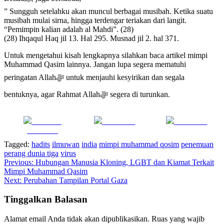
” Sungguh setelahku akan muncul berbagai musibah. Ketika suatu
musibah mulai sirna, hingga terdengar teriakan dari langit.
“Pemimpin kalian adalah al Mahdi”. (28)
(28) Ihqaqul Haq jil 13. Hal 295. Musnad jil 2. hal 371.
Untuk mengetahui kisah lengkapnya silahkan baca artikel mimpi
Muhammad Qasim lainnya. Jangan lupa segera mematuhi
peringatan Allahﷻ untuk menjauhi kesyirikan dan segala
bentuknya, agar Rahmat Allahﷻ segera di turunkan.
Share on
Post on X
Follow us
Facebook
Tagged:
hadits
ilmuwan
india
mimpi muhammad qosim
penemuan
perang dunia tiga
virus
Navigasi
Previous:
Hubungan Manusia Kloning, LGBT dan Kiamat Terkait
Mimpi Muhammad Qasim
pos
Next:
Perubahan Tampilan Portal Gaza
Tinggalkan Balasan
Alamat email Anda tidak akan dipublikasikan.
Ruas yang wajib