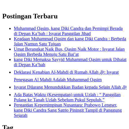
Postingan Terbaru
Muhammad Qasim, kang Diki Candra dan Pemimpi Berada
di Depan Ka’bah : Isyarat Panggilan Jihad
Keadaan Muhammad Qasim dan kang Diki Candra : Berbeda
Jalan Namun Satu Tujuan
Umat Berangkat Naik Bus, Qasim Naik Motor : Isyarat Jalan
Qasim Berbeda Menuju Satu Bai’at
kang Diki Memaksa Sayyid Muhammad Qasim untuk Dibaiat
di Depan Ka’bah
Deklarasi Kenabian Al-Mahdi di Rumah Allah ﷻ: Isyarat
Penegasan Al Mahdi Adalah Muhammad Qasim
Isyarat Dilarang Menundukkan Badan kepada Selain Allah ﷻ
Ada Batas Waktu (Kesempatan) untuk Uzlah : “ Panggilan
Pulang ke Tanah Uzlah Sebelum Pukul Sepuluh.”
Pergantian Kepemimpinan Nusantara: Prabowo Lengser,
kang Diki Candra Sang Satrio Piningit Tampil di Panggung
Sejarah
Tag