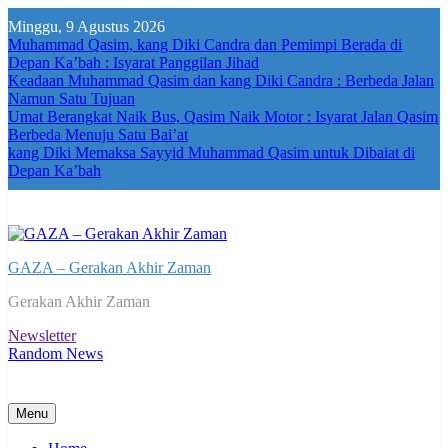
Skip
Minggu, 9 Agustus 2026
to
Muhammad Qasim, kang Diki Candra dan Pemimpi Berada di
content
Depan Ka’bah : Isyarat Panggilan Jihad
Keadaan Muhammad Qasim dan kang Diki Candra : Berbeda Jalan
Namun Satu Tujuan
Umat Berangkat Naik Bus, Qasim Naik Motor : Isyarat Jalan Qasim
Berbeda Menuju Satu Bai’at
kang Diki Memaksa Sayyid Muhammad Qasim untuk Dibaiat di
Depan Ka’bah
GAZA – Gerakan Akhir Zaman
Gerakan Akhir Zaman
Newsletter
Random News
Menu