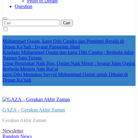
Proof of Dream
Question
Cari
untuk:
Muhammad Qasim, kang Diki Candra dan Pemimpi Berada di
Depan Ka’bah : Isyarat Panggilan Jihad
Keadaan Muhammad Qasim dan kang Diki Candra : Berbeda Jalan
Namun Satu Tujuan
Umat Berangkat Naik Bus, Qasim Naik Motor : Isyarat Jalan Qasim
Berbeda Menuju Satu Bai’at
kang Diki Memaksa Sayyid Muhammad Qasim untuk Dibaiat di
Depan Ka’bah
GAZA – Gerakan Akhir Zaman
Gerakan Akhir Zaman
Newsletter
Random News