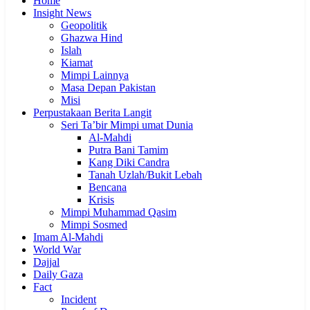
Home
Insight News
Geopolitik
Ghazwa Hind
Islah
Kiamat
Mimpi Lainnya
Masa Depan Pakistan
Misi
Perpustakaan Berita Langit
Seri Ta’bir Mimpi umat Dunia
Al-Mahdi
Putra Bani Tamim
Kang Diki Candra
Tanah Uzlah/Bukit Lebah
Bencana
Krisis
Mimpi Muhammad Qasim
Mimpi Sosmed
Imam Al-Mahdi
World War
Dajjal
Daily Gaza
Fact
Incident