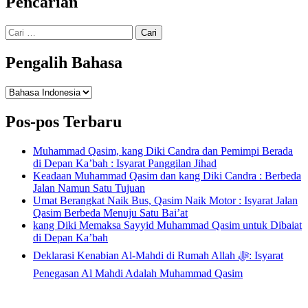
Pencarian
Cari
untuk:
Pengalih Bahasa
Pengalih
Bahasa
Pos-pos Terbaru
Muhammad Qasim, kang Diki Candra dan Pemimpi Berada
di Depan Ka’bah : Isyarat Panggilan Jihad
Keadaan Muhammad Qasim dan kang Diki Candra : Berbeda
Jalan Namun Satu Tujuan
Umat Berangkat Naik Bus, Qasim Naik Motor : Isyarat Jalan
Qasim Berbeda Menuju Satu Bai’at
kang Diki Memaksa Sayyid Muhammad Qasim untuk Dibaiat
di Depan Ka’bah
Deklarasi Kenabian Al-Mahdi di Rumah Allah ﷻ: Isyarat
Penegasan Al Mahdi Adalah Muhammad Qasim