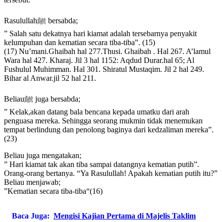
Rasulullahﷺ bersabda;
” Salah satu dekatnya hari kiamat adalah tersebarnya penyakit
kelumpuhan dan kematian secara tiba-tiba”. (15)
(17) Nu’mani.Ghaibah hal 277.Thusi. Ghaibah . Hal 267. A’lamul
Wara hal 427. Kharaj. Jil 3 hal 1152: Aqdud Durar.hal 65; Al
Fushulul Muhimman. Hal 301. Shiratul Mustaqim. Jil 2 hal 249.
Bihar al Anwar.jil 52 hal 211.
Beliauﷺ juga bersabda;
” Kelak,akan datang bala bencana kepada umatku dari arah
penguasa mereka. Sehingga seorang mukmin tidak menemukan
tempat berlindung dan penolong baginya dari kedzaliman mereka”.
(23)
Beliau juga mengatakan;
” Hari kiamat tak akan tiba sampai datangnya kematian putih”.
Orang-orang bertanya. “Ya Rasulullah! Apakah kematian putih itu?”
Beliau menjawab;
”Kematian secara tiba-tiba“(16)
Baca Juga:
Mengisi Kajian Pertama di Majelis Taklim