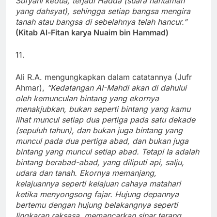
Sufyani kedua, terjadi Hadda (suara hantaman
yang dahsyat), sehingga setiap bangsa mengira
tanah atau bangsa di sebelahnya telah hancur.”
(Kitab Al-Fitan karya Nuaim bin Hammad)
11.
Ali R.A. mengungkapkan dalam catatannya (Jufr
Ahmar),
“Kedatangan AI-Mahdi akan di dahului
oleh kemunculan bintang yang ekornya
menakjubkan, bukan seperti bintang yang kamu
lihat muncul setiap dua pertiga pada satu dekade
(sepuluh tahun), dan bukan juga bintang yang
muncul pada dua pertiga abad, dan bukan juga
bintang yang muncul setiap abad. Tetapi Ia adalah
bintang berabad-abad, yang diliputi api, salju,
udara dan tanah. Ekornya memanjang,
kelajuannya seperti kelajuan cahaya matahari
ketika menyongsong fajar. Hujung depannya
bertemu dengan hujung belakangnya seperti
Iingkaran raksasa, memancarkan sinar terang