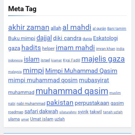
Meta Tag
akhir zaman
al mahdi
allah
al qurán
Bani tamim
dajjal
diki candra
Eskatologi
Buku mimpi
dunia
hadits
imam mahdi
gaza
helper
imran khan
india
majelis gaza
islam
israel
Kyai Fadlil
indonesia
kiamat
mimpi
Mimpi Muhammad Qasim
malaysia
mimpi muhammad qosim
mubasyirat
muhammad qasim
muhammad
muslim
pakistan
perpustakaan
qasim
nabi muhammad
nabi
safari dakwah
syirik
takwil
roadmap
tanah uzlah
silaturahmi
Umat islam
ulama
uzlah
umat