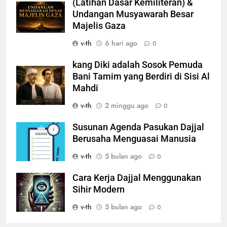
(Latihan Dasar Kemiliteran) &
Undangan Musyawarah Besar
Majelis Gaza
v-th
6 hari ago
0
kang Diki adalah Sosok Pemuda
Bani Tamim yang Berdiri di Sisi Al
Mahdi
v-th
2 minggu ago
0
Susunan Agenda Pasukan Dajjal
Berusaha Menguasai Manusia
v-th
5 bulan ago
0
Cara Kerja Dajjal Menggunakan
Sihir Modern
v-th
5 bulan ago
0