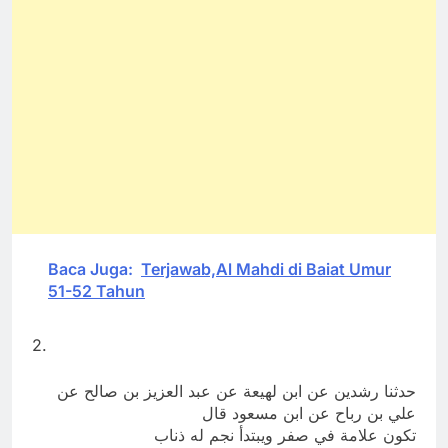
Baca Juga:
Terjawab,Al Mahdi di Baiat Umur
51-52 Tahun
2.
حدثنا رشدين عن ابن لهيعة عن عبد العزيز بن صالح عن
علي بن رباح عن ابن مسعود قال
تكون علامة في صفر ويبتدأ نجم له ذناب