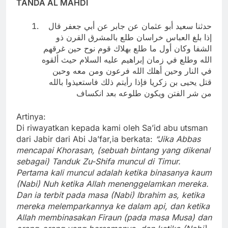
TANDA AL MAHDI
حدثنا سعيد أبو عثمان عن جابر عن أبي جعفر قال
إذا بلغ العباس خراسان طلع بالمشرق القرن ذو
الشفا وكان أول ما طلع بهلاك قوم نوح حين غرقهم
الله وطلع في زمان إبراهيم عليه السلام حيث ألقوه
في النار وحين أهلك الله فرعون ومن معه وحين
قتل يحيى بن زكريا فإذا رأيتم ذلك فاستعيذوا بالله
من شر الفتن ويكون طلوعه بعد انكساف
Artinya:
Di riwayatkan kepada kami oleh Sa’id abu utsman
dari Jabir dari Abi Ja’far,ia berkata:
“Jika Abbas
mencapai Khorasan, (sebuah bintang yang dikenal
sebagai) Tanduk Zu-Shifa muncul di Timur.
Pertama kali muncul adalah ketika binasanya kaum
(Nabi) Nuh ketika Allah menenggelamkan mereka.
Dan ia terbit pada masa (Nabi) Ibrahim as, ketika
mereka melemparkannya ke dalam api, dan ketika
Allah membinasakan Firaun (pada masa Musa) dan