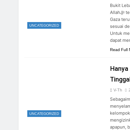
Bukit Leb
Allahﷻ telah memberikan kabar baik dan berita gembira bagi Majelis
Gaza teru
sesuai dengan jalan Allahﷻ
UNCATEGORIZED
Untuk men
dapat men
Read Full
Hanya Ora
Tingga
V-Th
Sebagaima
menyelama
kelompok 
UNCATEGORIZED
mengizink
apapun, b