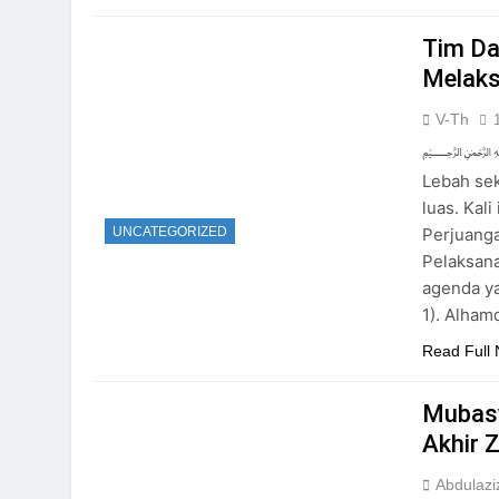
Tim Da
Melaks
V-Th
﷽ Perju
Lebah se
luas. Kal
Perjuanga
UNCATEGORIZED
Pelaksanaan
agenda ya
1). Alham
Read Full
Mubasy
Akhir 
Abdulazi