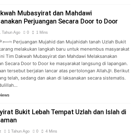
kwah Mubasyirat dan Mahdawi
anakan Perjuangan Secara Door to Door
1 Tahun Ago
0
1 Mins
angan Mujahid dan Mujahidah tanah Uzlah Bukit
karang melakukan langkah baru untuk menembus masyarakat
i ini Tim Dakwah Mubasyirat dan Mahdawi Melaksanakan
n Secara Door to Door ke masyarakat langsung di lapangan.
 tersebut berjalan lancar atas pertolongan Allahﷻ. Berikut
ng telah, sedang dan akan di laksanakan secara sistematis.
dulillah…
 News
irat Bukit Lebah Tempat Uzlah dan Islah di
Zaman
z
1 Tahun Ago
0
4 Mins