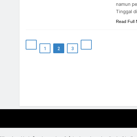
namun perlu
Tinggal d
Read Full
1
2
3