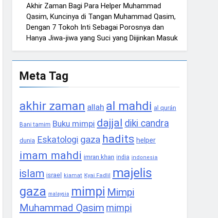
Akhir Zaman Bagi Para Helper Muhammad
Qasim, Kuncinya di Tangan Muhammad Qasim,
Dengan 7 Tokoh Inti Sebagai Porosnya dan
Hanya Jiwa-jiwa yang Suci yang Diijinkan Masuk
Meta Tag
akhir zaman
al mahdi
allah
al qurán
dajjal
diki candra
Buku mimpi
Bani tamim
hadits
gaza
Eskatologi
helper
dunia
imam mahdi
imran khan
india
indonesia
majelis
islam
israel
Kyai Fadlil
kiamat
gaza
mimpi
Mimpi
malaysia
Muhammad Qasim
mimpi