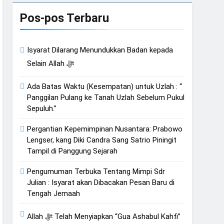
an Hati
Pos-pos Terbaru
Isyarat Dilarang Menundukkan Badan kepada
Isyarat Kebangkitan : Indonesia & Malaysia akan Menjadi Sebab Rahmat Allah ﷻ Turun
Selain Allah ﷻ
Ada Batas Waktu (Kesempatan) untuk Uzlah : “
Panggilan Pulang ke Tanah Uzlah Sebelum Pukul
Sepuluh.”
Pergantian Kepemimpinan Nusantara: Prabowo
Lengser, kang Diki Candra Sang Satrio Piningit
Tampil di Panggung Sejarah
Pengumuman Terbuka Tentang Mimpi Sdr
Julian : Isyarat akan Dibacakan Pesan Baru di
Tengah Jemaah
Allah ﷻ Telah Menyiapkan “Gua Ashabul Kahfi”