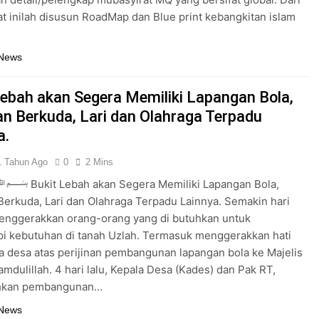
Dijawab Lewat Wajah (kang Diki) : Isyarat Petunjuk Melalui Jal
t inilah disusun RoadMap dan Blue print kebangkitan islam
: Isyarat Kebangkitan Islam Dimulai dari Arah Timur
 News
Lebah akan Segera Memiliki Lapangan Bola,
n Berkuda, Lari dan Olahraga Terpadu
a.
1 Tahun Ago
0
2 Mins
 Lebah akan Segera Memiliki Lapangan Bola,
erkuda, Lari dan Olahraga Terpadu Lainnya. Semakin hari
i kebutuhan di tanah Uzlah. Termasuk menggerakkan hati
a desa atas perijinan pembangunan lapangan bola ke Majelis
amdulillah. 4 hari lalu, Kepala Desa (Kades) dan Pak RT,
hkan pembangunan…
 News