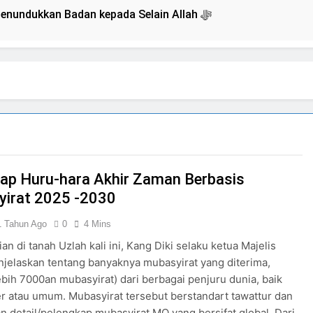
Isyarat Dilarang Menundukkan Badan kepada Selain Allah ﷻ
Kesempatan) untuk Uzlah : “ Panggilan Pulang ke Tanah Uzla
mpinan Nusantara: Prabowo Lengser, kang Diki Candra Sang 
umuman Terbuka Tentang Mimpi Sdr Julian : Isyarat akan Dibacakan 
p Huru-hara Akhir Zaman Berbasis
n 7 Tokoh Inti Sebagai Porosnya dan Hanya Jiwa-jiwa yang
irat 2025 -2030
 akan Tertuju ke Bukit Lebah : Ketika yang Tersembunyi Dipa
1 Tahun Ago
0
4 Mins
an di tanah Uzlah kali ini, Kang Diki selaku ketua Majelis
elaskan tentang banyaknya mubasyirat yang diterima,
im Sebab Calon Imam Mahdi Masalah Tertutup dari Mayoritas Manusia, Ke
ebih 7000an mubasyirat) dari berbagai penjuru dunia, baik
er atau umum. Mubasyirat tersebut berstandart tawattur dan
 detail/pelengkap mubasyirat MQ yang bersifat global. Dari