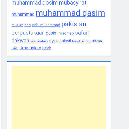
muhammad qosim
mubasyirat
muhammad qasim
muhammad
pakistan
nabi muhammad
nabi
muslim
perpustakaan
safari
qasim
roadmap
dakwah
syirik
takwil
ulama
tanah uzlah
silaturahmi
Umat islam
uzlah
umat