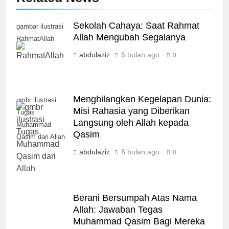
Sekolah Cahaya: Saat Rahmat
gambar ilustrasi
Allah Mengubah Segalanya
RahmatAllah
abdulaziz
6 bulan ago
0
Menghilangkan Kegelapan Dunia:
gmbr ilustrasi
Misi Rahasia yang Diberikan
Tugas
Langsung oleh Allah kepada
Muhammad
Qasim
Qasim dari Allah
abdulaziz
6 bulan ago
0
Berani Bersumpah Atas Nama
Allah: Jawaban Tegas
Muhammad Qasim Bagi Mereka