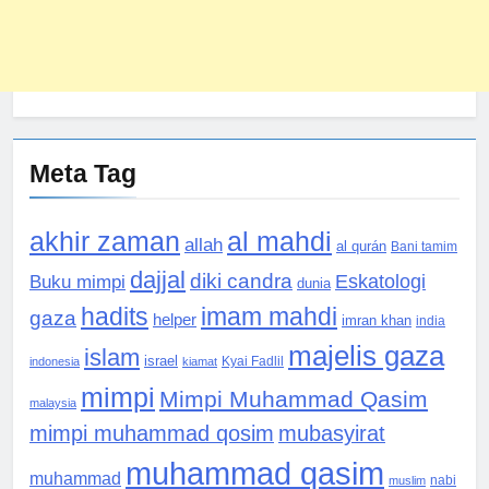
Meta Tag
akhir zaman
al mahdi
allah
al qurán
Bani tamim
dajjal
diki candra
Eskatologi
Buku mimpi
dunia
hadits
imam mahdi
gaza
helper
imran khan
india
majelis gaza
islam
israel
indonesia
kiamat
Kyai Fadlil
mimpi
Mimpi Muhammad Qasim
malaysia
mimpi muhammad qosim
mubasyirat
muhammad qasim
muhammad
muslim
nabi