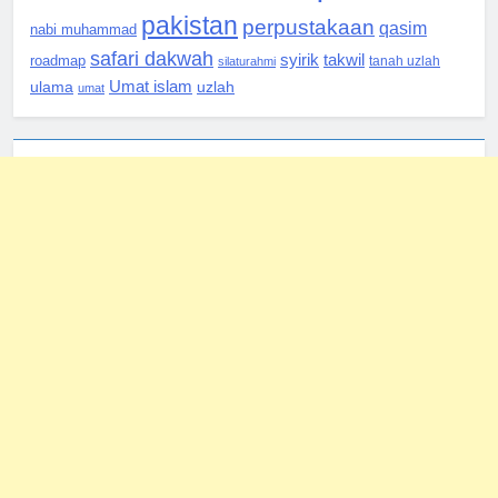
pakistan
perpustakaan
qasim
nabi muhammad
safari dakwah
syirik
takwil
roadmap
silaturahmi
tanah uzlah
Umat islam
ulama
uzlah
umat