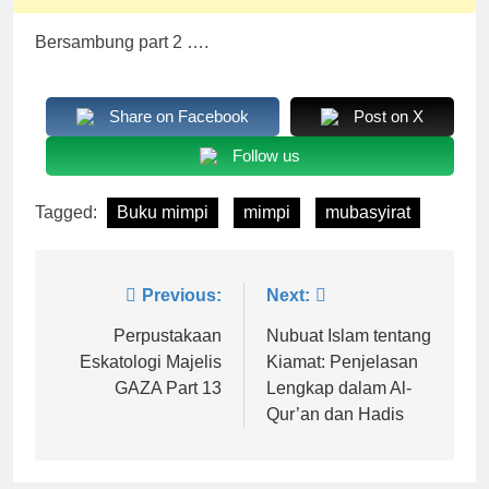
Bersambung part 2 ….
Share on Facebook
Post on X
Follow us
Tagged:
Buku mimpi
mimpi
mubasyirat
Navigasi
Previous:
Next:
pos
Perpustakaan
Nubuat Islam tentang
Eskatologi Majelis
Kiamat: Penjelasan
GAZA Part 13
Lengkap dalam Al-
Qur’an dan Hadis