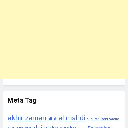
Meta Tag
akhir zaman
al mahdi
allah
al qurán
Bani tamim
dajjal