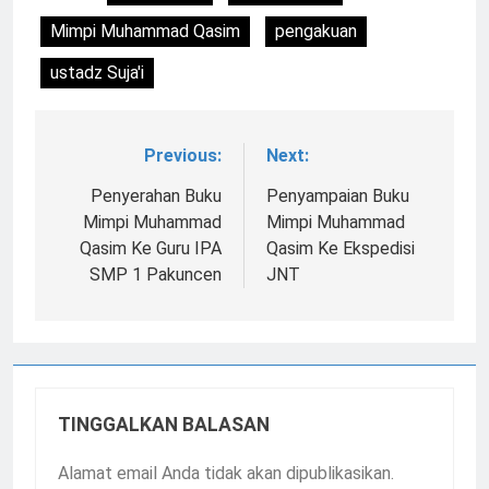
Mimpi Muhammad Qasim
pengakuan
ustadz Suja'i
Previous:
Next:
Navigasi
pos
Penyerahan Buku
Penyampaian Buku
Mimpi Muhammad
Mimpi Muhammad
Qasim Ke Guru IPA
Qasim Ke Ekspedisi
SMP 1 Pakuncen
JNT
TINGGALKAN BALASAN
Alamat email Anda tidak akan dipublikasikan.