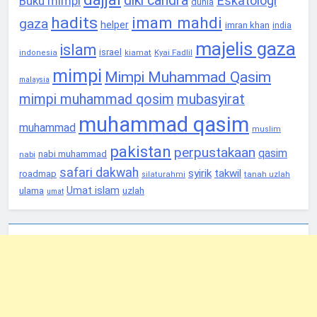
diki candra
Eskatologi
Buku mimpi
dunia
hadits
imam mahdi
gaza
helper
imran khan
india
majelis gaza
islam
israel
Kyai Fadlil
indonesia
kiamat
mimpi
Mimpi Muhammad Qasim
malaysia
mimpi muhammad qosim
mubasyirat
muhammad qasim
muhammad
muslim
pakistan
perpustakaan
qasim
nabi muhammad
nabi
safari dakwah
syirik
takwil
roadmap
tanah uzlah
silaturahmi
Umat islam
ulama
uzlah
umat