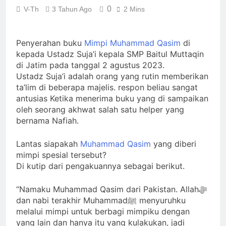
Pesan Baru di Tengah
0
V-Th
3 Tahun Ago
2 Mins
Allah ﷻ Telah
Jemaah
Menyiapkan “Gua
Ashabul Kahfi” Akhir
2 Hari Ago
Penyerahan buku
Mimpi Muhammad Qasim
di
Zaman Bagi Para
Sorot Kamera Dunia
kepada Ustadz Suja’i kepala SMP Baitul Muttaqin
Helper Muhammad
akan Tertuju ke Bukit
Qasim, Kuncinya di
di Jatim pada tanggal 2 agustus 2023.
Lebah : Ketika yang
2 Hari Ago
Tangan Muhammad
Ustadz Suja’i adalah orang yang rutin memberikan
Tersembunyi Dipaksa
Identitas Muhammas
Qasim, Dengan 7
ta’lim di beberapa majelis. respon beliau sangat
Terang & Sebuah
Qasim Sebab Calon
Tokoh Inti Sebagai
Barisan yang Diakui,
antusias Ketika menerima buku yang di sampaikan
Imam Mahdi Masalah
Porosnya dan Hanya
3 Hari Ago
Solid & Loyal
oleh seorang akhwat salah satu helper yang
Tertutup dari
Jiwa-jiwa yang Suci
Ketika Istikharah
bernama Nafiah.
Mayoritas Manusia,
yang Diijinkan Masuk
Dijawab Lewat Wajah
Kemuliaannya Jauh
(kang Diki) : Isyarat
3 Hari Ago
dari Apa yang
Lantas siapakah
Muhammad Qasim
yang diberi
Petunjuk Melalui
Tampak
mimpi spesial tersebut?
Jalan Hati
Di kutip dari pengakuannya sebagai berikut.
“Namaku Muhammad Qasim dari Pakistan. Allahﷻ
dan nabi terakhir Muhammadﷺ menyuruhku
melalui mimpi untuk berbagi mimpiku dengan
yang lain dan hanya itu yang kulakukan, jadi