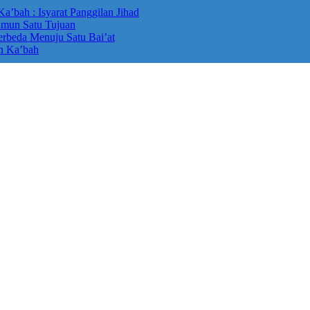
bah : Isyarat Panggilan Jihad
amun Satu Tujuan
erbeda Menuju Satu Bai’at
n Ka’bah