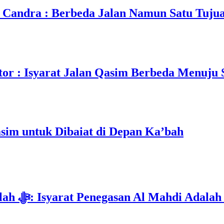
Candra : Berbeda Jalan Namun Satu Tuju
r : Isyarat Jalan Qasim Berbeda Menuju S
im untuk Dibaiat di Depan Ka’bah
Deklarasi Kenabian Al-Mahdi di Rumah Allah ﷻ: Isyarat Penegasa