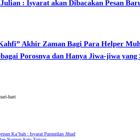
lian : Isyarat akan Dibacakan Pesan Bar
agai Porosnya dan Hanya Jiwa-jiwa yang 
ari-hari
an Ka’bah : Isyarat Panggilan Jihad
lan Namun Satu Tujuan