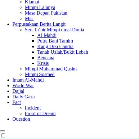
Kiamat
Mimpi Lainnya
Masa Depan Pakistan
Misi
Perpustakaan Berita Langit
Seri Ta’bir Mimpi umat Dunia
Al-Mahdi
Putra Bani Tamim
Kang Diki Candra
Tanah Uzlah/Bukit Lebah
Bencana
Krisis
Mimpi Muhammad Qasim
Mimpi Sosmed
Imam Al-Mahdi
World War
Dajjal
Daily Gaza
Fact
Incident
Proof of Dream
Question