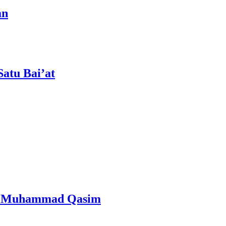
an
atu Bai’at
n Al Mahdi Adalah Muhammad Qasim