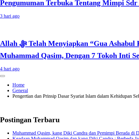
Pengumuman Terbuka Tentang Mimpi Sdr Ju
3 hari ago
Allah ﷻ Telah Menyiapkan “Gua Ashabul Kahfi” Akhir Zaman Bagi Para Helper Muhammad Qasim, Kuncinya di Tangan
Muhammad Qasim, Dengan 7 Tokoh Inti Seb
4 hari ago
Home
General
Pengertian dan Prinsip Dasar Syariat Islam dalam Kehidupan Seh
Postingan Terbaru
Muhammad Qasim, kang Diki Candra dan Pemimpi Berada di Dep
Keadaan Muhammad Qasim dan kang Diki Candra : Berbeda Ja