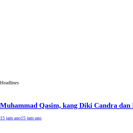
Headlines
Muhammad Qasim, kang Diki Candra dan Pe
15 jam ago
15 jam ago