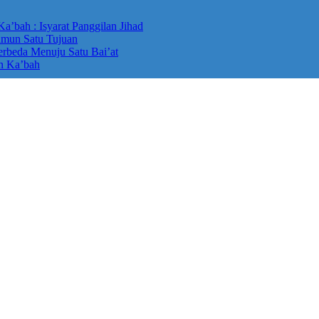
bah : Isyarat Panggilan Jihad
amun Satu Tujuan
erbeda Menuju Satu Bai’at
n Ka’bah