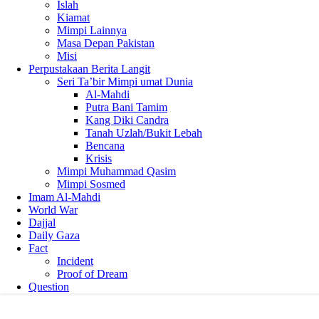
Islah
Kiamat
Mimpi Lainnya
Masa Depan Pakistan
Misi
Perpustakaan Berita Langit
Seri Ta’bir Mimpi umat Dunia
Al-Mahdi
Putra Bani Tamim
Kang Diki Candra
Tanah Uzlah/Bukit Lebah
Bencana
Krisis
Mimpi Muhammad Qasim
Mimpi Sosmed
Imam Al-Mahdi
World War
Dajjal
Daily Gaza
Fact
Incident
Proof of Dream
Question