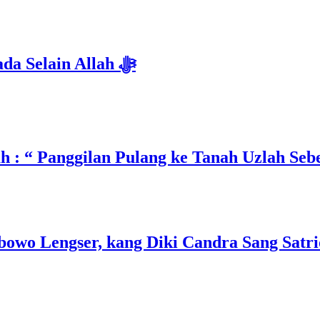
Isyarat Dilarang Menundukkan Badan kepada Selain Allah ﷻ
 : “ Panggilan Pulang ke Tanah Uzlah Seb
wo Lengser, kang Diki Candra Sang Satrio