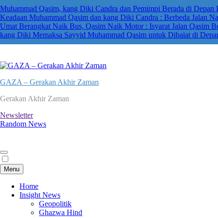
Muhammad Qasim, kang Diki Candra dan Pemimpi Berada di Depan Ka’
Keadaan Muhammad Qasim dan kang Diki Candra : Berbeda Jalan N
Umat Berangkat Naik Bus, Qasim Naik Motor : Isyarat Jalan Qasim B
kang Diki Memaksa Sayyid Muhammad Qasim untuk Dibaiat di Depa
GAZA – Gerakan Akhir Zaman
Gerakan Akhir Zaman
Newsletter
Random News
Menu
Home
Insight News
Geopolitik
Ghazwa Hind