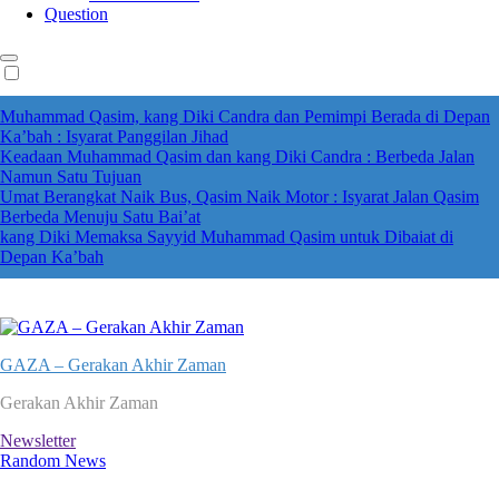
Question
Muhammad Qasim, kang Diki Candra dan Pemimpi Berada di Depan
Ka’bah : Isyarat Panggilan Jihad
Keadaan Muhammad Qasim dan kang Diki Candra : Berbeda Jalan
Namun Satu Tujuan
Umat Berangkat Naik Bus, Qasim Naik Motor : Isyarat Jalan Qasim
Berbeda Menuju Satu Bai’at
kang Diki Memaksa Sayyid Muhammad Qasim untuk Dibaiat di
Depan Ka’bah
GAZA – Gerakan Akhir Zaman
Gerakan Akhir Zaman
Newsletter
Random News