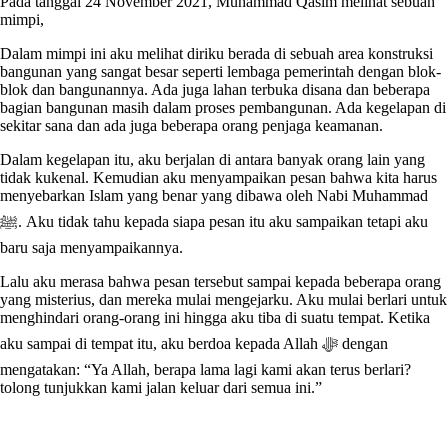
Pada tanggal 24 November 2021, Muhammad Qasim melihat sebuah
mimpi,
Dalam mimpi ini aku melihat diriku berada di sebuah area konstruksi
bangunan yang sangat besar seperti lembaga pemerintah dengan blok-
blok dan bangunannya. Ada juga lahan terbuka disana dan beberapa
bagian bangunan masih dalam proses pembangunan. Ada kegelapan di
sekitar sana dan ada juga beberapa orang penjaga keamanan.
Dalam kegelapan itu, aku berjalan di antara banyak orang lain yang
tidak kukenal. Kemudian aku menyampaikan pesan bahwa kita harus
menyebarkan Islam yang benar yang dibawa oleh Nabi Muhammad
ﷺ. Aku tidak tahu kepada siapa pesan itu aku sampaikan tetapi aku
baru saja menyampaikannya.
Lalu aku merasa bahwa pesan tersebut sampai kepada beberapa orang
yang misterius, dan mereka mulai mengejarku. Aku mulai berlari untuk
menghindari orang-orang ini hingga aku tiba di suatu tempat. Ketika
aku sampai di tempat itu, aku berdoa kepada Allah ﷻ dengan
mengatakan: “Ya Allah, berapa lama lagi kami akan terus berlari?
tolong tunjukkan kami jalan keluar dari semua ini.”