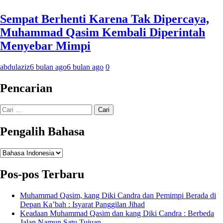
Sempat Berhenti Karena Tak Dipercaya,
Muhammad Qasim Kembali Diperintah
Menyebar Mimpi
abdulaziz
6 bulan ago
6 bulan ago
0
Pencarian
Cari
untuk:
Pengalih Bahasa
Pengalih
Bahasa
Pos-pos Terbaru
Muhammad Qasim, kang Diki Candra dan Pemimpi Berada di
Depan Ka’bah : Isyarat Panggilan Jihad
Keadaan Muhammad Qasim dan kang Diki Candra : Berbeda
Jalan Namun Satu Tujuan