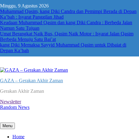
Skip
Minggu, 9 Agustus 2026
to
Muhammad Qasim, kang Diki Candra dan Pemimpi Berada di Depan
content
Ka’bah : Isyarat Panggilan Jihad
Keadaan Muhammad Qasim dan kang Diki Candra : Berbeda Jalan
Namun Satu Tujuan
Umat Berangkat Naik Bus, Qasim Naik Motor : Isyarat Jalan Qasim
Berbeda Menuju Satu Bai’at
kang Diki Memaksa Sayyid Muhammad Qasim untuk Dibaiat di
Depan Ka’bah
GAZA – Gerakan Akhir Zaman
Gerakan Akhir Zaman
Newsletter
Random News
Menu
Home