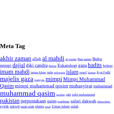
Meta Tag
akhir zaman
al mahdi
allah
Buku
al qurán
Bani tamim
dajjal
hadits
diki candra
gaza
Eskatologi
mimpi
helper
dunia
imam mahdi
islam
imran khan
israel
india
indonesia
kiamat
Kyai Fadlil
majelis gaza
mimpi
Mimpi Muhammad
malaysia
Qasim
mimpi muhammad qosim
mubasyirat
muhammad
muhammad qasim
nabi muhammad
muslim
nabi
pakistan
perpustakaan
safari dakwah
qasim
roadmap
silaturahmi
syirik
takwil
Umat islam
ulama
uzlah
tanah uzlah
umat