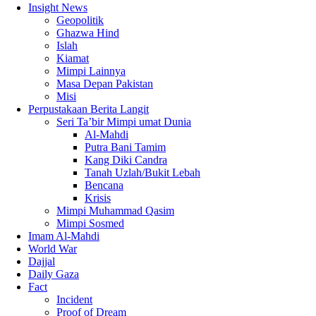
Insight News
Geopolitik
Ghazwa Hind
Islah
Kiamat
Mimpi Lainnya
Masa Depan Pakistan
Misi
Perpustakaan Berita Langit
Seri Ta’bir Mimpi umat Dunia
Al-Mahdi
Putra Bani Tamim
Kang Diki Candra
Tanah Uzlah/Bukit Lebah
Bencana
Krisis
Mimpi Muhammad Qasim
Mimpi Sosmed
Imam Al-Mahdi
World War
Dajjal
Daily Gaza
Fact
Incident
Proof of Dream