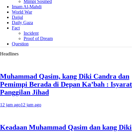
Mimpi Sosmed
Imam Al-Mahdi
World War
Dajjal
Daily Gaza
Fact
Incident
Proof of Dream
Question
Headlines
Muhammad Qasim, kang Diki Candra dan
Pemimpi Berada di Depan Ka’bah : Isyarat
Panggilan Jihad
12 jam ago
12 jam ago
Keadaan Muhammad Qasim dan kang Diki