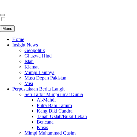
Menu
Home
Insight News
Geopolitik
Ghazwa Hind
Islah
Kiamat
Mimpi Lainnya
Masa Depan Pakistan
Misi
Perpustakaan Berita Langit
Seri Ta’bir Mimpi umat Dunia
Al-Mahdi
Putra Bani Tamim
Kang Diki Candra
Tanah Uzlah/Bukit Lebah
Bencana
Krisis
Mimpi Muhammad Qasim