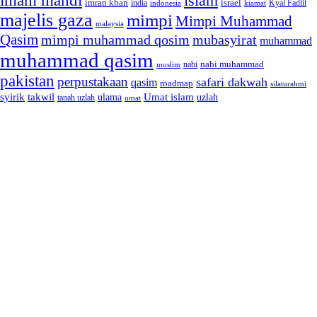
imam mahdi
islam
imran khan
israel
india
indonesia
kiamat
Kyai Fadlil
majelis gaza
mimpi
Mimpi Muhammad
malaysia
Qasim
mimpi muhammad qosim
mubasyirat
muhammad
muhammad qasim
nabi muhammad
muslim
nabi
pakistan
perpustakaan
safari dakwah
qasim
roadmap
silaturahmi
syirik
takwil
Umat islam
ulama
uzlah
tanah uzlah
umat