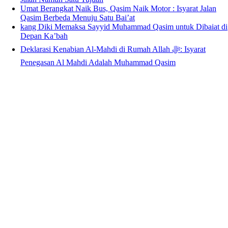
Umat Berangkat Naik Bus, Qasim Naik Motor : Isyarat Jalan
Qasim Berbeda Menuju Satu Bai’at
kang Diki Memaksa Sayyid Muhammad Qasim untuk Dibaiat di
Depan Ka’bah
Deklarasi Kenabian Al-Mahdi di Rumah Allah ﷻ: Isyarat
Penegasan Al Mahdi Adalah Muhammad Qasim