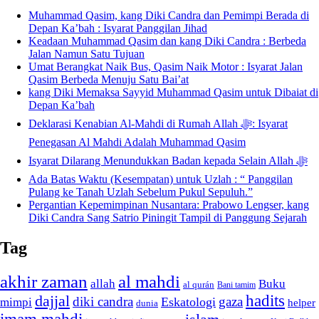
Muhammad Qasim, kang Diki Candra dan Pemimpi Berada di
Depan Ka’bah : Isyarat Panggilan Jihad
Keadaan Muhammad Qasim dan kang Diki Candra : Berbeda
Jalan Namun Satu Tujuan
Umat Berangkat Naik Bus, Qasim Naik Motor : Isyarat Jalan
Qasim Berbeda Menuju Satu Bai’at
kang Diki Memaksa Sayyid Muhammad Qasim untuk Dibaiat di
Depan Ka’bah
Deklarasi Kenabian Al-Mahdi di Rumah Allah ﷻ: Isyarat
Penegasan Al Mahdi Adalah Muhammad Qasim
Isyarat Dilarang Menundukkan Badan kepada Selain Allah ﷻ
Ada Batas Waktu (Kesempatan) untuk Uzlah : “ Panggilan
Pulang ke Tanah Uzlah Sebelum Pukul Sepuluh.”
Pergantian Kepemimpinan Nusantara: Prabowo Lengser, kang
Diki Candra Sang Satrio Piningit Tampil di Panggung Sejarah
Tag
akhir zaman
al mahdi
allah
Buku
al qurán
Bani tamim
dajjal
hadits
diki candra
gaza
Eskatologi
mimpi
helper
dunia