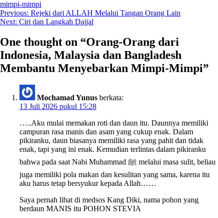
mimpi-mimpi
Navigasi
Previous:
Rejeki dari ALLAH Melalui Tangan Orang Lain
Next:
Ciri dan Langkah Dajjal
pos
One thought on “
Orang-Orang dari
Indonesia, Malaysia dan Bangladesh
Membantu Menyebarkan Mimpi-Mimpi
”
Mochamad Yunus
berkata:
13 Juli 2026 pukul 15:28
…..Aku mulai memakan roti dan daun itu. Daunnya memiliki
campuran rasa manis dan asam yang cukup enak. Dalam
pikiranku, daun biasanya memiliki rasa yang pahit dan tidak
enak, tapi yang ini enak. Kemudian terlintas dalam pikiranku
bahwa pada saat Nabi Muhammad ﷺ melalui masa sulit, beliau
juga memiliki pola makan dan kesulitan yang sama, karena itu
aku harus tetap bersyukur kepada Allah……
Saya pernah lihat di medsos Kang Diki, nama pohon yang
berdaun MANIS itu POHON STEVIA