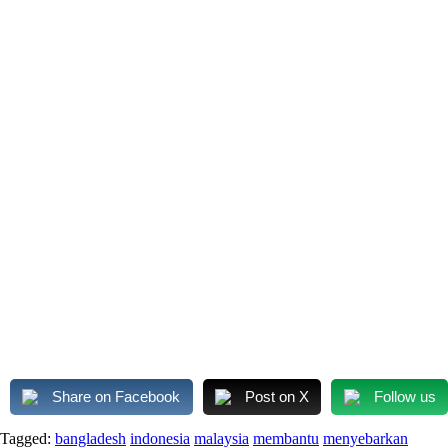
Share on Facebook
Post on X
Follow us
Tagged:
bangladesh
indonesia
malaysia
membantu
menyebarkan