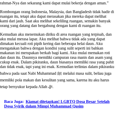
rahmat-Nya dan sekarang kami dapat mulai bekerja dengan aman.”
Rombongan orang Indonesia, Malaysia, dan Bangladesh tidak hadir di
ruangan itu, tetapi aku dapat merasakan jika mereka dapat melihat
kami dari jauh. Saat aku melihat sekeliling ruangan, semakin banyak
orang yang datang dan bergabung dengan kami di ruangan itu.
Kemudian aku menemukan diriku di area ruangan yang terpisah, dan
aku mulai merasa lapar. Aku melihat bahwa tidak ada yang dapat
dimakan kecuali roti pipih kering dan beberapa helai daun. Aku
mengatakan bahwa dengan kondisi yang sulit seperti ini bahkan
makanan ini merupakan berkah bagi kami. Aku mulai memakan roti
dan daun itu. Daunnya memiliki campuran rasa manis dan asam yang
cukup enak. Dalam pikiranku, daun biasanya memiliki rasa yang pahit
dan tidak enak, tapi yang ini enak. Kemudian terlintas dalam pikiranku
bahwa pada saat Nabi Muhammad ﷺ melalui masa sulit, beliau juga
memiliki pola makan dan kesulitan yang sama, karena itu aku harus
tetap bersyukur kepada Allah ﷻ.
Baca Juga:
Kiamat ditetapkan! LGBTQ Dosa Besar Setelah
Dosa Syirik dalam Mimpi Muhammad Qasim