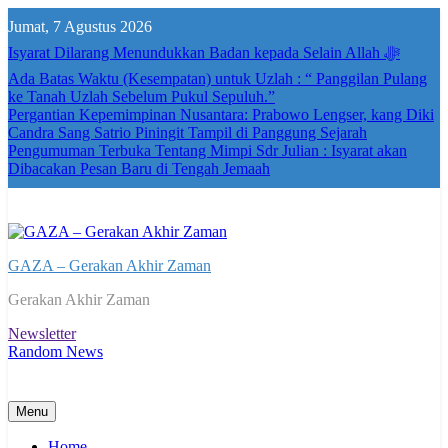
Skip
Jumat, 7 Agustus 2026
to
content
Isyarat Dilarang Menundukkan Badan kepada Selain Allah ﷻ
Ada Batas Waktu (Kesempatan) untuk Uzlah : “ Panggilan Pulang
ke Tanah Uzlah Sebelum Pukul Sepuluh.”
Pergantian Kepemimpinan Nusantara: Prabowo Lengser, kang Diki
Candra Sang Satrio Piningit Tampil di Panggung Sejarah
Pengumuman Terbuka Tentang Mimpi Sdr Julian : Isyarat akan
Dibacakan Pesan Baru di Tengah Jemaah
GAZA – Gerakan Akhir Zaman
Gerakan Akhir Zaman
Newsletter
Random News
Menu
Home