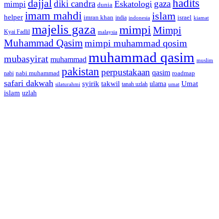
dajjal
hadits
diki candra
gaza
Eskatologi
mimpi
dunia
imam mahdi
islam
helper
imran khan
israel
india
indonesia
kiamat
majelis gaza
mimpi
Mimpi
Kyai Fadlil
malaysia
Muhammad Qasim
mimpi muhammad qosim
muhammad qasim
mubasyirat
muhammad
muslim
pakistan
perpustakaan
qasim
nabi muhammad
roadmap
nabi
safari dakwah
syirik
takwil
Umat
ulama
silaturahmi
tanah uzlah
umat
islam
uzlah