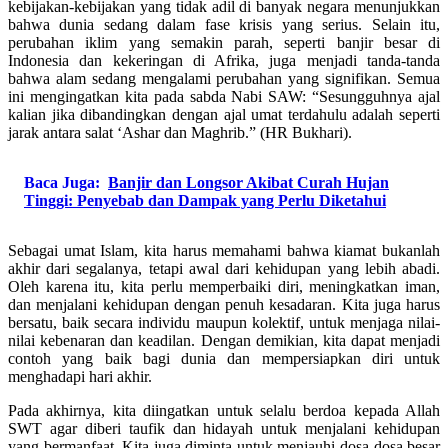
kebijakan-kebijakan yang tidak adil di banyak negara menunjukkan
bahwa dunia sedang dalam fase krisis yang serius. Selain itu,
perubahan iklim yang semakin parah, seperti banjir besar di
Indonesia dan kekeringan di Afrika, juga menjadi tanda-tanda
bahwa alam sedang mengalami perubahan yang signifikan. Semua
ini mengingatkan kita pada sabda Nabi SAW: “Sesungguhnya ajal
kalian jika dibandingkan dengan ajal umat terdahulu adalah seperti
jarak antara salat ‘Ashar dan Maghrib.” (HR Bukhari).
Baca Juga:
Banjir dan Longsor Akibat Curah Hujan
Tinggi: Penyebab dan Dampak yang Perlu Diketahui
Sebagai umat Islam, kita harus memahami bahwa kiamat bukanlah
akhir dari segalanya, tetapi awal dari kehidupan yang lebih abadi.
Oleh karena itu, kita perlu memperbaiki diri, meningkatkan iman,
dan menjalani kehidupan dengan penuh kesadaran. Kita juga harus
bersatu, baik secara individu maupun kolektif, untuk menjaga nilai-
nilai kebenaran dan keadilan. Dengan demikian, kita dapat menjadi
contoh yang baik bagi dunia dan mempersiapkan diri untuk
menghadapi hari akhir.
Pada akhirnya, kita diingatkan untuk selalu berdoa kepada Allah
SWT agar diberi taufik dan hidayah untuk menjalani kehidupan
yang bermanfaat. Kita juga diminta untuk menjauhi dosa-dosa besar