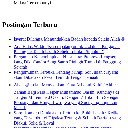
Makna Tersembunyi
Postingan Terbaru
Isyarat Dilarang Menundukkan Badan kepada Selain Allah ﷻ
Ada Batas Waktu (Kesempatan) untuk Uzlah : “ Panggilan
Pulang ke Tanah Uzlah Sebelum Pukul Sepuluh.”
Pergantian Kepemimpinan Nusantara: Prabowo Lengser,
kang Diki Candra Sang Satrio Piningit Tampil di Panggung
Sejarah
Pengumuman Terbuka Tentang Mimpi Sdr Julian : Isyarat
akan Dibacakan Pesan Baru di Tengah Jemaah
Allah ﷻ Telah Menyiapkan “Gua Ashabul Kahfi” Akhir
Zaman Bagi Para Helper Muhammad Qasim, Kuncinya di
Tangan Muhammad Qasim, Dengan 7 Tokoh Inti Sebagai
Porosnya dan Hanya Jiwa-jiwa yang Suci yang Diijinkan
Masuk
Sorot Kamera Dunia akan Tertuju ke Bukit Lebah : Ketika
yang Tersembunyi Dipaksa Terang & Sebuah Barisan yang
Diakui, Solid & Loyal