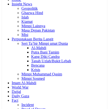
Insight News
Geopolitik
Ghazwa Hind
Islah
Kiamat
Mimpi Lainnya
Masa Depan Pakistan
Misi
Perpustakaan Berita Langit
Seri Ta’bir Mimpi umat Dunia
Al-Mahdi
Putra Bani Tamim
Kang Diki Candra
Tanah Uzlah/Bukit Lebah
Bencana
Krisis
Mimpi Muhammad Qasim
Mimpi Sosmed
Imam Al-Mahdi
World War
Dajjal
Daily Gaza
Fact
Incident