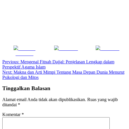
Share on
Post on X
Follow us
Facebook
Navigasi
Previous:
Mengenal Fitnah Dajjal: Penjelasan Lengkap dalam
Perspektif Agama Islam
pos
Next:
Makna dan Arti Mimpi Tentang Masa Depan Dunia Menurut
Psikologi dan Mitos
Tinggalkan Balasan
Alamat email Anda tidak akan dipublikasikan.
Ruas yang wajib
ditandai
*
Komentar
*