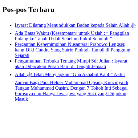
Bahasa
Pos-pos Terbaru
Isyarat Dilarang Menundukkan Badan kepada Selain Allah ﷻ
Ada Batas Waktu (Kesempatan) untuk Uzlah : “ Panggilan
Pulang ke Tanah Uzlah Sebelum Pukul Sepuluh.”
Pergantian Kepemimpinan Nusantara: Prabowo Lengser,
kang Diki Candra Sang Satrio Piningit Tampil di Panggung
Sejarah
Pengumuman Terbuka Tentang Mimpi Sdr Julian : Isyarat
akan Dibacakan Pesan Baru di Tengah Jemaah
Allah ﷻ Telah Menyiapkan “Gua Ashabul Kahfi” Akhir
Zaman Bagi Para Helper Muhammad Qasim, Kuncinya di
Tangan Muhammad Qasim, Dengan 7 Tokoh Inti Sebagai
Porosnya dan Hanya Jiwa-jiwa yang Suci yang Diijinkan
Masuk