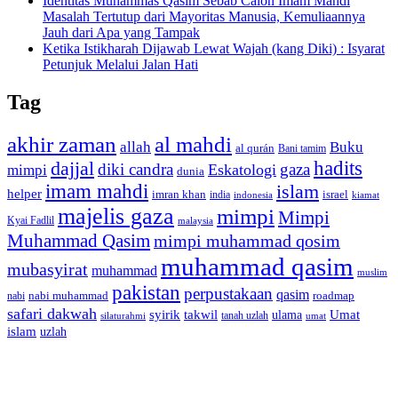
Identitas Muhammas Qasim Sebab Calon Imam Mahdi
Masalah Tertutup dari Mayoritas Manusia, Kemuliaannya
Jauh dari Apa yang Tampak
Ketika Istikharah Dijawab Lewat Wajah (kang Diki) : Isyarat
Petunjuk Melalui Jalan Hati
Tag
akhir zaman
al mahdi
allah
Buku
al qurán
Bani tamim
dajjal
hadits
diki candra
gaza
Eskatologi
mimpi
dunia
imam mahdi
islam
helper
imran khan
israel
india
indonesia
kiamat
majelis gaza
mimpi
Mimpi
Kyai Fadlil
malaysia
Muhammad Qasim
mimpi muhammad qosim
muhammad qasim
mubasyirat
muhammad
muslim
pakistan
perpustakaan
qasim
nabi muhammad
roadmap
nabi
safari dakwah
syirik
takwil
Umat
ulama
silaturahmi
tanah uzlah
umat
islam
uzlah