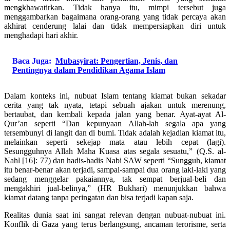
mengkhawatirkan. Tidak hanya itu, mimpi tersebut juga
menggambarkan bagaimana orang-orang yang tidak percaya akan
akhirat cenderung lalai dan tidak mempersiapkan diri untuk
menghadapi hari akhir.
Baca Juga:
Mubasyirat: Pengertian, Jenis, dan
Pentingnya dalam Pendidikan Agama Islam
Dalam konteks ini, nubuat Islam tentang kiamat bukan sekadar
cerita yang tak nyata, tetapi sebuah ajakan untuk merenung,
bertaubat, dan kembali kepada jalan yang benar. Ayat-ayat Al-
Qur’an seperti “Dan kepunyaan Allah-lah segala apa yang
tersembunyi di langit dan di bumi. Tidak adalah kejadian kiamat itu,
melainkan seperti sekejap mata atau lebih cepat (lagi).
Sesungguhnya Allah Maha Kuasa atas segala sesuatu,” (Q.S. al-
Nahl [16]: 77) dan hadis-hadis Nabi SAW seperti “Sungguh, kiamat
itu benar-benar akan terjadi, sampai-sampai dua orang laki-laki yang
sedang menggelar pakaiannya, tak sempat berjual-beli dan
mengakhiri jual-belinya,” (HR Bukhari) menunjukkan bahwa
kiamat datang tanpa peringatan dan bisa terjadi kapan saja.
Realitas dunia saat ini sangat relevan dengan nubuat-nubuat ini.
Konflik di Gaza yang terus berlangsung, ancaman terorisme, serta