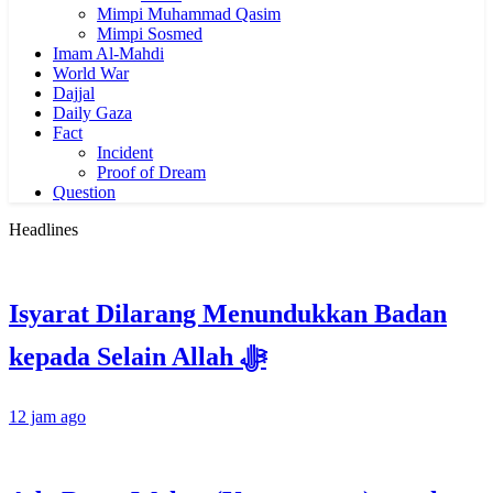
Mimpi Muhammad Qasim
Mimpi Sosmed
Imam Al-Mahdi
World War
Dajjal
Daily Gaza
Fact
Incident
Proof of Dream
Question
Headlines
Isyarat Dilarang Menundukkan Badan
kepada Selain Allah ﷻ
12 jam ago