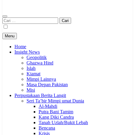
Cari
untuk:
Menu
Home
Insight News
Geopolitik
Ghazwa Hind
Islah
Kiamat
Mimpi Lainnya
Masa Depan Pakistan
Misi
Perpustakaan Berita Langit
Seri Ta’bir Mimpi umat Dunia
Al-Mahdi
Putra Bani Tamim
Kang Diki Candra
Tanah Uzlah/Bukit Lebah
Bencana
Krisis