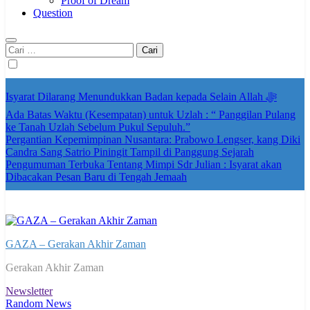
Proof of Dream
Question
Cari
untuk:
Isyarat Dilarang Menundukkan Badan kepada Selain Allah ﷻ
Ada Batas Waktu (Kesempatan) untuk Uzlah : “ Panggilan Pulang
ke Tanah Uzlah Sebelum Pukul Sepuluh.”
Pergantian Kepemimpinan Nusantara: Prabowo Lengser, kang Diki
Candra Sang Satrio Piningit Tampil di Panggung Sejarah
Pengumuman Terbuka Tentang Mimpi Sdr Julian : Isyarat akan
Dibacakan Pesan Baru di Tengah Jemaah
GAZA – Gerakan Akhir Zaman
Gerakan Akhir Zaman
Newsletter
Random News