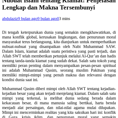
Nubuat Islam tentang Kiamat: Penjelasan
Lengkap dan Makna Tersembunyi
abdulaziz
9 bulan ago
9 bulan ago
0
3 mins
Di tengah keterpurukan dunia yang semakin mengkhawatirkan, di
mana konflik global, kerusakan lingkungan, dan penurunan moral
masyarakat terus berlangsung, kita dianjurkan untuk memperhatikan
nubuat-nubuat yang disampaikan oleh Nabi Muhammad SAW.
Dalam Islam, kiamat adalah suatu peristiwa yang pasti terjadi, dan
Allah SWT telah memberikan petunjuk melalui Al-Qur’an dan hadis
tentang tanda-tanda kiamat yang sudah dekat. Salah satu tokoh yang
memiliki peran penting dalam menyampaikan pesan-pesan spiritual
ini adalah Muhammad Qasim, seorang muslim Pakitsan yang
memiliki mimpi-mimpi yang penuh makna dan relevansi dengan
kondisi dunia saat ini.
Muhammad Qasim diberi mimpi oleh Allah SWT tentang kejadian-
kejadian besar yang akan terjadi menjelang kiamat. Dalam salah satu
mimpi yang terkenal, ia melihat dunia sedang berada dalam
kekacauan besar, di mana manusia saling bertikai, harta benda
menjadi alat persaingan, dan nilai-nilai agama mulai dilupakan.
Mimpi ini mencerminkan realitas yang kita saksikan hari ini: konflik
di Gaza, krisis iklim, dan penurunan moral yang semakin