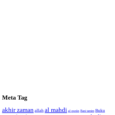
Meta Tag
akhir zaman
al mahdi
allah
Buku
al qurán
Bani tamim