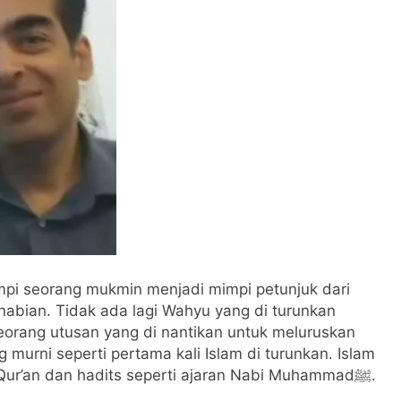
im Sebab Calon Imam Mahdi Masalah Tertutup dari Mayoritas Manusia, Ke
Dijawab Lewat Wajah (kang Diki) : Isyarat Petunjuk Melalui Jal
mpi seorang mukmin menjadi mimpi petunjuk dari
seorang utusan yang di nantikan untuk meluruskan
murni seperti pertama kali Islam di turunkan. Islam
akan di murnikan lagi hanya berdasarkan Al Qur’an dan hadits seperti ajaran Nabi Muhammadﷺ.