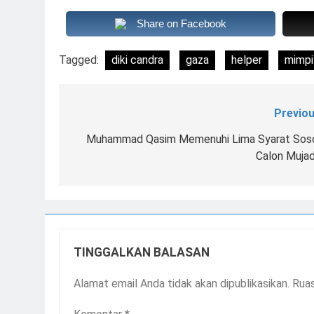
Share on Facebook
Tagged:
diki candra
gaza
helper
mimpi
Previou
Navigasi
pos
Muhammad Qasim Memenuhi Lima Syarat Sos
Calon Mujad
TINGGALKAN BALASAN
Alamat email Anda tidak akan dipublikasikan.
Ruas