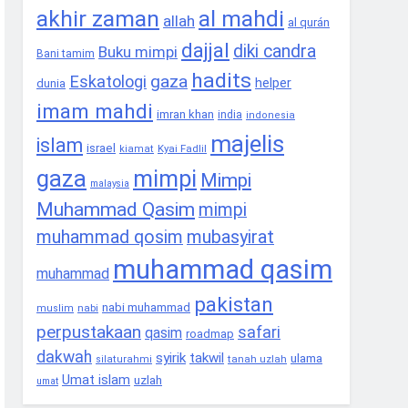
akhir zaman
al mahdi
allah
al qurán
dajjal
diki candra
Buku mimpi
Bani tamim
hadits
gaza
Eskatologi
helper
dunia
imam mahdi
imran khan
india
indonesia
majelis
islam
israel
Kyai Fadlil
kiamat
gaza
mimpi
Mimpi
malaysia
Muhammad Qasim
mimpi
muhammad qosim
mubasyirat
muhammad qasim
muhammad
pakistan
nabi muhammad
nabi
muslim
perpustakaan
safari
qasim
roadmap
dakwah
syirik
takwil
ulama
tanah uzlah
silaturahmi
Umat islam
uzlah
umat