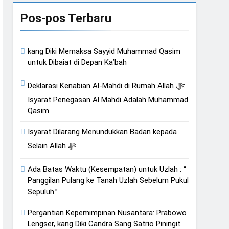
Pos-pos Terbaru
muliaannya Jauh dari
kang Diki Memaksa Sayyid Muhammad Qasim
an Hati
untuk Dibaiat di Depan Ka’bah
Deklarasi Kenabian Al-Mahdi di Rumah Allah ﷻ:
Isyarat Penegasan Al Mahdi Adalah Muhammad
Qasim
Isyarat Dilarang Menundukkan Badan kepada
Selain Allah ﷻ
Ada Batas Waktu (Kesempatan) untuk Uzlah : “
Panggilan Pulang ke Tanah Uzlah Sebelum Pukul
Sepuluh.”
Pergantian Kepemimpinan Nusantara: Prabowo
Lengser, kang Diki Candra Sang Satrio Piningit