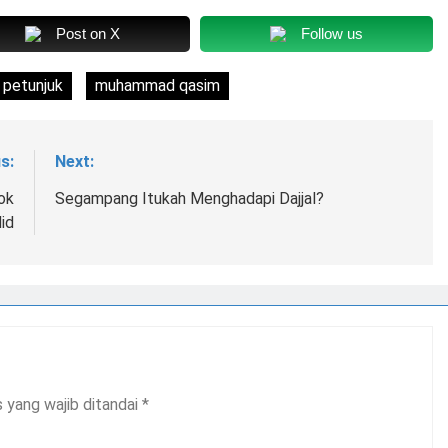
Post on X
Follow us
 petunjuk
muhammad qasim
s:
Next:
ok
Segampang Itukah Menghadapi Dajjal?
id
 yang wajib ditandai
*