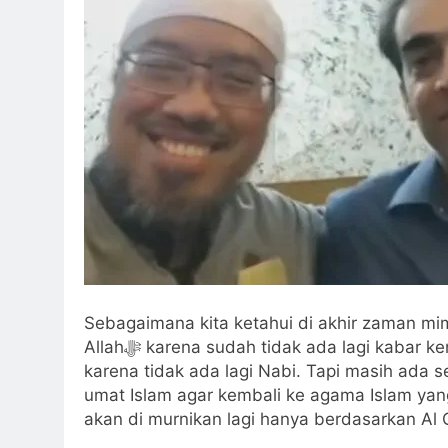
Solid & Loyal
3 Hari Ago
Identitas Muhammas Qas
Apa yang Tampak
3 Hari Ago
Ketika Istikharah 
4 Hari Ago
Sebagaimana kita ketahui di akhir zaman mi
Allahﷻ karena sudah tidak ada lagi kabar kenabian. Tidak ada lagi Wahyu yang di turunkan
karena tidak ada lagi Nabi. Tapi masih ada 
umat Islam agar kembali ke agama Islam yang 