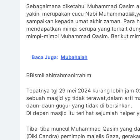
Sebagaimana diketahui Muhammad Qasim ada
yakini merupakan cucu Nabi Muhammadﷺ,yang di beri petunjuk mimpi oleh Allahﷻ untuk di
sampaikan kepada umat akhir zaman. Para 
mendapatkan mimpi serupa yang terkait den
mimpi-mimpi Muhammad Qasim. Berikut mimpi 
Baca Juga:
Mubahalah
BBismillahirrahmanirrahim
Tepatnya tgl 29 mei 2024 kurang lebih jam 0
sebuah masjid yg tidak terawat,dalam arti m
daun-daun gugur yang tidak di bersihkan.
Di depan masjid itu terlihat sejumlah help
Tiba-tiba muncul Muhammad Qasim yang dat
(Diki Candra) pemimpin majelis Gaza, geraka