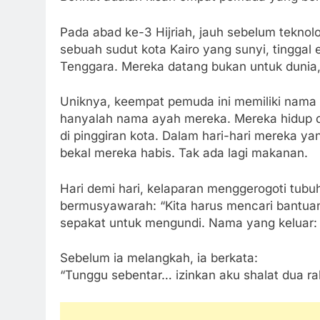
Negara Asing (Buka
Pada abad ke-3 Hijriah, jauh sebelum tekno
4 Hari Ago
Ujian Pangan : Is
sebuah sudut kota Kairo yang sunyi, tinggal
Tenggara. Mereka datang bukan untuk dunia, 
4 Hari Ago
Isyarat Bahwa Al-
Uniknya, keempat pemuda ini memiliki na
4 Hari Ago
hanyalah nama ayah mereka. Mereka hidup 
di pinggiran kota. Dalam hari-hari mereka yang
bekal mereka habis. Tak ada lagi makanan.
Hari demi hari, kelaparan menggerogoti tubu
bermusyawarah: “Kita harus mencari bantuan
sepakat untuk mengundi. Nama yang keluar
Sebelum ia melangkah, ia berkata:
“Tunggu sebentar… izinkan aku shalat dua rak