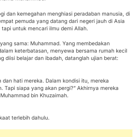
n Pakistan) Namun Tampak Religius: Isyarat Titik Kebangkita
logi dan kemegahan menghiasi peradaban manusia, di
yarat untuk Percepatan Lumbung Pangan di Tanah Uzlah
 empat pemuda yang datang dari negeri jauh di Asia
tapi untuk mencari ilmu demi Allah.
 Mahdi Membutuhkan Estafet Perjuangan dari Para Pembantu
ma yang sama: Muhammad. Yang membedakan
dalam keterbatasan, menyewa bersama rumah kecil
 diisi belajar dan ibadah, datanglah ujian berat:
h dan hati mereka. Dalam kondisi itu, mereka
. Tapi siapa yang akan pergi?” Akhirnya mereka
: Muhammad bin Khuzaimah.
aat terlebih dahulu.