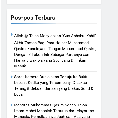
Bahasa
n Islam dari Timur
Pos-pos Terbaru
nya
Allah ﷻ Telah Menyiapkan “Gua Ashabul Kahfi”
Akhir Zaman Bagi Para Helper Muhammad
Qasim, Kuncinya di Tangan Muhammad Qasim,
Dengan 7 Tokoh Inti Sebagai Porosnya dan
Hanya Jiwa-jiwa yang Suci yang Diijinkan
Masuk
Sorot Kamera Dunia akan Tertuju ke Bukit
Lebah : Ketika yang Tersembunyi Dipaksa
Terang & Sebuah Barisan yang Diakui, Solid &
Loyal
Identitas Muhammas Qasim Sebab Calon
Imam Mahdi Masalah Tertutup dari Mayoritas
Manusia, Kemuliaannya Jauh dari Apa yang