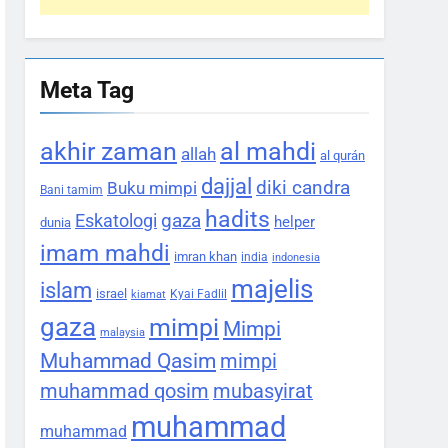
Meta Tag
akhir zaman
al mahdi
allah
al qurán
dajjal
diki candra
Buku mimpi
Bani tamim
hadits
gaza
Eskatologi
helper
dunia
imam mahdi
imran khan
india
indonesia
majelis
islam
israel
Kyai Fadlil
kiamat
gaza
mimpi
Mimpi
malaysia
Muhammad Qasim
mimpi
muhammad qosim
mubasyirat
muhammad
muhammad