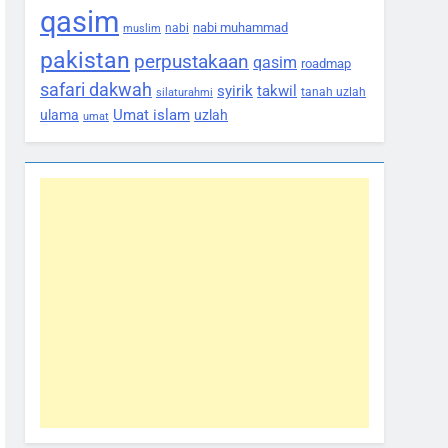
qasim
nabi muhammad
nabi
muslim
pakistan
perpustakaan
qasim
roadmap
safari dakwah
syirik
takwil
tanah uzlah
silaturahmi
Umat islam
ulama
uzlah
umat