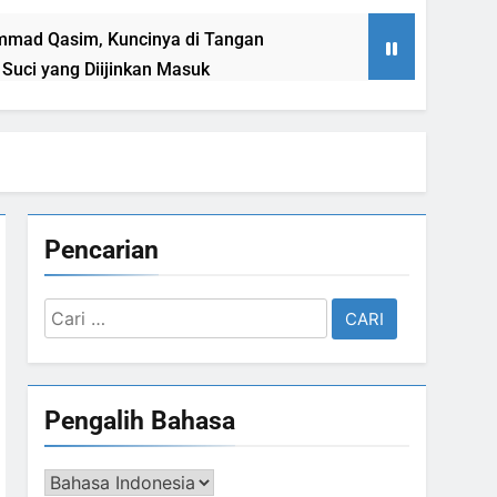
Suci yang Diijinkan Masuk
sa Terang & Sebuah Barisan yang Diakui,
liaannya Jauh dari
Pencarian
n Hati
Cari
untuk:
yarat Kebangkitan : Indonesia & Malaysia akan Menjadi Sebab Rahmat Allah ﷻ Turun
Pengalih Bahasa
lim Indonesia Sebagai Pembebas Al Quds
Pengalih