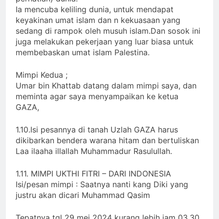
Ia mencuba keliling dunia, untuk mendapat
keyakinan umat islam dan n kekuasaan yang
sedang di rampok oleh musuh islam.Dan sosok ini
juga melakukan pekerjaan yang luar biasa untuk
membebaskan umat islam Palestina.
Mimpi Kedua ;
Umar bin Khattab datang dalam mimpi saya, dan
meminta agar saya menyampaikan ke ketua
GAZA,
1.10.Isi pesannya di tanah Uzlah GAZA harus
dikibarkan bendera warana hitam dan bertuliskan
Laa ilaaha illallah Muhammadur Rasulullah.
1.11. MIMPI UKTHI FITRI – DARI INDONESIA
Isi/pesan mimpi : Saatnya nanti kang Diki yang
justru akan dicari Muhammad Qasim
Tepatnya tgl 29 mei 2024 kurang lebih jam 03.30