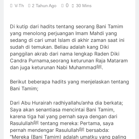
Dipaksa Terang & Sebuah
Identitas Muhammas
jiwa yang Suci yang Diijinkan
0
V-Th
2 Tahun Ago
30 Mins
Barisan yang Diakui, Solid &
Qasim Sebab Calon
Masuk
Loyal
Imam Mahdi Masalah
2 Hari Ago
Tertutup dari
Ketika Istikharah
Di kutip dari hadits tentang seorang Bani Tamim
Mayoritas Manusia,
Dijawab Lewat Wajah
yang menolong perjuangan Imam Mahdi yang
Kemuliaannya Jauh
(kang Diki) : Isyarat
sedang di cari umat Islam di akhir zaman saat ini
2 Hari Ago
dari Apa yang
Petunjuk Melalui
Cahaya dari Timur:
sudah di temukan. Beliau adalah kang Diki
Tampak
Jalan Hati
Isyarat Kebangkitan
panggilan akrab dari nama lengkap Raden Diki
Islam Dimulai dari
Candra Purnama,seorang keturunan Raja Mataram
3 Hari Ago
Arah Timur
Isyarat Kebangkitan :
dan juga keturunan Nabi Muhammadﷺ.
Indonesia & Malaysia
akan Menjadi Sebab
3 Hari Ago
Berikut beberapa hadits yang menjelaskan tentang
Rahmat Allah ﷻ
Bani Tamim;
Turun
Dari Abu Hurairah radhiyallahu’anha dia berkata;
Saya akan senantiasa mencintai Bani Tamim,
karena tiga hal yang pernah saya dengan dari
Rasulullahﷺ tentang mereka: Pertama, saya
pernah mendengar Rasulullahﷺ bersabda:
“Mereka (Bani Tamim) adalah umatku yang paling