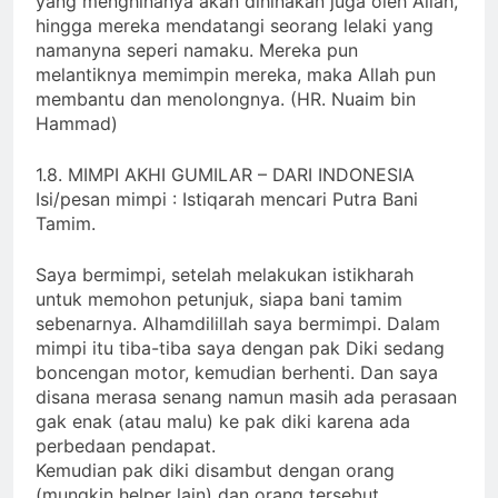
yang menghinanya akan dihinakan juga oleh Allah,
hingga mereka mendatangi seorang lelaki yang
namanyna seperi namaku. Mereka pun
melantiknya memimpin mereka, maka Allah pun
membantu dan menolongnya. (HR. Nuaim bin
Hammad)
1.8. MIMPI AKHI GUMILAR – DARI INDONESIA
Isi/pesan mimpi : Istiqarah mencari Putra Bani
Tamim.
Saya bermimpi, setelah melakukan istikharah
untuk memohon petunjuk, siapa bani tamim
sebenarnya. Alhamdilillah saya bermimpi. Dalam
mimpi itu tiba-tiba saya dengan pak Diki sedang
boncengan motor, kemudian berhenti. Dan saya
disana merasa senang namun masih ada perasaan
gak enak (atau malu) ke pak diki karena ada
perbedaan pendapat.
Kemudian pak diki disambut dengan orang
(mungkin helper lain) dan orang tersebut