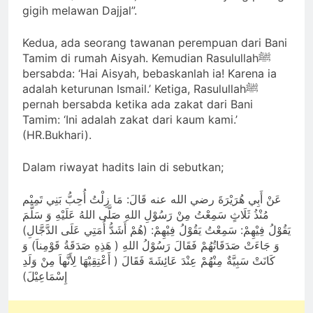
gigih melawan Dajjal”.
Kedua, ada seorang tawanan perempuan dari Bani
Tamim di rumah Aisyah. Kemudian Rasulullahﷺ
bersabda: ‘Hai Aisyah, bebaskanlah ia! Karena ia
adalah keturunan Ismail.’ Ketiga, Rasulullahﷺ
pernah bersabda ketika ada zakat dari Bani
Tamim: ‘Ini adalah zakat dari kaum kami.’
(HR.Bukhari).
Dalam riwayat hadits lain di sebutkan;
عَنْ أَبِي هُرَيْرَةَ رضي الله عنه قَالَ: مَا زِلْتُ أُحِبُّ بَنِي تَمِيْم
مُنْذُ ثَلَاثٍ سَمِعْتُ مِنْ رَسُوْلِ اللهِ صَلَّى اللهُ عَلَيْهِ وَ سَلَّمَ
يَقُوْلُ فِيْهِمْ: سَمِعْتُ يَقُوْلُ فِيْهِمْ: (هُمْ أَشَدُّ أُمَتِي عَلَى الدَّجَّالِ)
وَ جَاءَتْ صَدَقَاتُهُمْ فَقَالَ رَسُوْلُ اللهِ ( هَذِهِ صَدَقَةُ قَوْمِناَ) وَ
كَانَتْ سَبِيَّةٌ مِنْهُمْ عِنْدَ عَائِشَةَ فَقَالَ ( أَعْتِقِيْهَا لِأَنَّهاَ مِنْ وَلَدِ
إِسْمَاعِيْلَ)