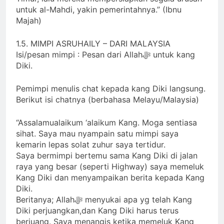
untuk al-Mahdi, yakin pemerintahnya.” (Ibnu
Majah)
1.5. MIMPI ASRUHAILY – DARI MALAYSIA
Isi/pesan mimpi : Pesan dari Allahﷻ untuk kang
Diki.
Pemimpi menulis chat kepada kang Diki langsung.
Berikut isi chatnya (berbahasa Melayu/Malaysia)
“Assalamualaikum ‘alaikum Kang. Moga sentiasa
sihat. Saya mau nyampain satu mimpi saya
kemarin lepas solat zuhur saya tertidur.
Saya bermimpi bertemu sama Kang Diki di jalan
raya yang besar (seperti Highway) saya memeluk
Kang Diki dan menyampaikan berita kepada Kang
Diki.
Beritanya; Allahﷻ menyukai apa yg telah Kang
Diki perjuangkan,dan Kang Diki harus terus
berjuang. Saya menangis ketika memeluk Kang