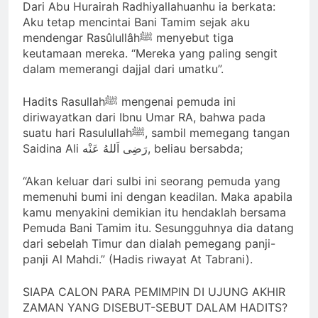
Dari Abu Hurairah Radhiyallahuanhu ia berkata:
Aku tetap mencintai Bani Tamim sejak aku
mendengar Rasûlullâhﷺ menyebut tiga
keutamaan mereka. “Mereka yang paling sengit
dalam memerangi dajjal dari umatku”.
Hadits Rasullahﷺ mengenai pemuda ini
diriwayatkan dari Ibnu Umar RA, bahwa pada
suatu hari Rasulullahﷺ, sambil memegang tangan
Saidina Ali رَضِی اَللهُ عَنْه, beliau bersabda;
“Akan keluar dari sulbi ini seorang pemuda yang
memenuhi bumi ini dengan keadilan. Maka apabila
kamu menyakini demikian itu hendaklah bersama
Pemuda Bani Tamim itu. Sesungguhnya dia datang
dari sebelah Timur dan dialah pemegang panji-
panji Al Mahdi.” (Hadis riwayat At Tabrani).
SIAPA CALON PARA PEMIMPIN DI UJUNG AKHIR
ZAMAN YANG DISEBUT-SEBUT DALAM HADITS?