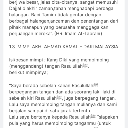
berjiwa besar, jelas cita-citanya, sangat memusuhi
Dajjal diakhir zaman,tahan menghadapi berbagai
halangan. Bani Tamim tidak gentar dengan
berbagai halangan,ancaman dan penentangan dari
pihak manapun yang berusaha menggagalkan
perjuangan mereka”. (HR. Imam At-Tabrani)
1.3. MIMPI AKHI AHMAD KAMAL – DARI MALAYSIA
Isi/pesan mimpi ; Kang Diki yang membimbing
(menggandeng) tangan Rasulullahﷺ.
berikut mimpinya;
“Saya berada sebelah kanan Rasulullahﷺ
berpegangan tangan dan ada seorang laki-laki di
sebelah kiri Rasulullahﷺ, juga berpegang tangan.
Lalu saya membimbing tangan mulianya dan kami
berjalan sampai di satu jarak tertentu.
Lalu saya bertanya kepada Rasulullahﷺ “siapakah
pula yang harus membimbing tanganmu (untuk