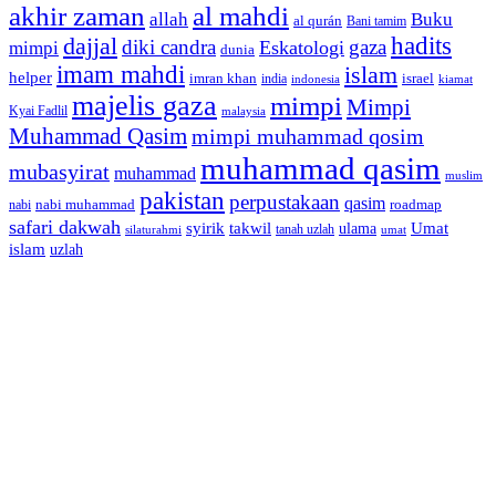
akhir zaman
al mahdi
allah
Buku
al qurán
Bani tamim
dajjal
hadits
diki candra
gaza
Eskatologi
mimpi
dunia
imam mahdi
islam
helper
imran khan
israel
india
indonesia
kiamat
majelis gaza
mimpi
Mimpi
Kyai Fadlil
malaysia
Muhammad Qasim
mimpi muhammad qosim
muhammad qasim
mubasyirat
muhammad
muslim
pakistan
perpustakaan
qasim
nabi muhammad
roadmap
nabi
safari dakwah
syirik
takwil
Umat
ulama
silaturahmi
tanah uzlah
umat
islam
uzlah