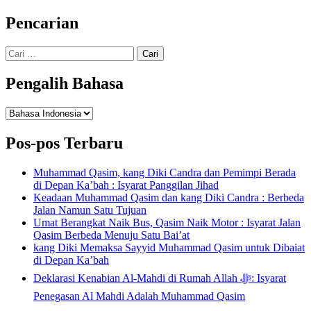
Pencarian
Cari
untuk:
Pengalih Bahasa
Pengalih
Bahasa
Pos-pos Terbaru
Muhammad Qasim, kang Diki Candra dan Pemimpi Berada
di Depan Ka’bah : Isyarat Panggilan Jihad
Keadaan Muhammad Qasim dan kang Diki Candra : Berbeda
Jalan Namun Satu Tujuan
Umat Berangkat Naik Bus, Qasim Naik Motor : Isyarat Jalan
Qasim Berbeda Menuju Satu Bai’at
kang Diki Memaksa Sayyid Muhammad Qasim untuk Dibaiat
di Depan Ka’bah
Deklarasi Kenabian Al-Mahdi di Rumah Allah ﷻ: Isyarat
Penegasan Al Mahdi Adalah Muhammad Qasim