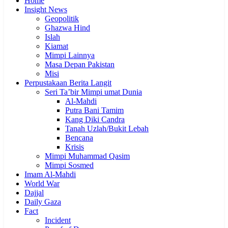
Home
Insight News
Geopolitik
Ghazwa Hind
Islah
Kiamat
Mimpi Lainnya
Masa Depan Pakistan
Misi
Perpustakaan Berita Langit
Seri Ta’bir Mimpi umat Dunia
Al-Mahdi
Putra Bani Tamim
Kang Diki Candra
Tanah Uzlah/Bukit Lebah
Bencana
Krisis
Mimpi Muhammad Qasim
Mimpi Sosmed
Imam Al-Mahdi
World War
Dajjal
Daily Gaza
Fact
Incident