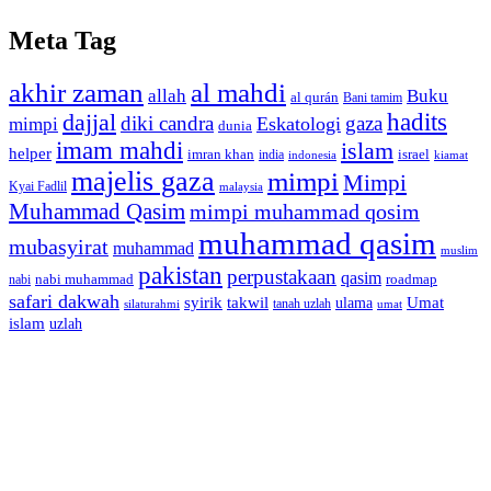
Meta Tag
akhir zaman
al mahdi
allah
Buku
al qurán
Bani tamim
dajjal
hadits
diki candra
gaza
Eskatologi
mimpi
dunia
imam mahdi
islam
helper
imran khan
israel
india
indonesia
kiamat
majelis gaza
mimpi
Mimpi
Kyai Fadlil
malaysia
Muhammad Qasim
mimpi muhammad qosim
muhammad qasim
mubasyirat
muhammad
muslim
pakistan
perpustakaan
qasim
nabi muhammad
roadmap
nabi
safari dakwah
syirik
takwil
Umat
ulama
silaturahmi
tanah uzlah
umat
islam
uzlah