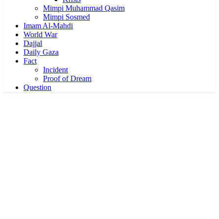
Mimpi Muhammad Qasim
Mimpi Sosmed
Imam Al-Mahdi
World War
Dajjal
Daily Gaza
Fact
Incident
Proof of Dream
Question