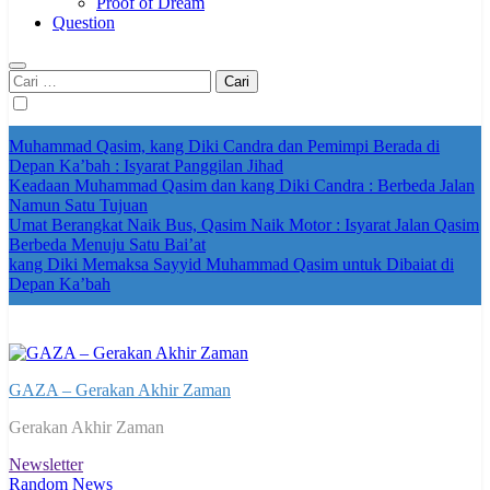
Proof of Dream
Question
Cari
untuk:
Muhammad Qasim, kang Diki Candra dan Pemimpi Berada di
Depan Ka’bah : Isyarat Panggilan Jihad
Keadaan Muhammad Qasim dan kang Diki Candra : Berbeda Jalan
Namun Satu Tujuan
Umat Berangkat Naik Bus, Qasim Naik Motor : Isyarat Jalan Qasim
Berbeda Menuju Satu Bai’at
kang Diki Memaksa Sayyid Muhammad Qasim untuk Dibaiat di
Depan Ka’bah
GAZA – Gerakan Akhir Zaman
Gerakan Akhir Zaman
Newsletter
Random News