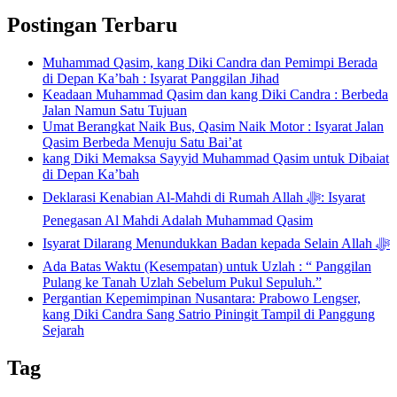
Postingan Terbaru
Muhammad Qasim, kang Diki Candra dan Pemimpi Berada
di Depan Ka’bah : Isyarat Panggilan Jihad
Keadaan Muhammad Qasim dan kang Diki Candra : Berbeda
Jalan Namun Satu Tujuan
Umat Berangkat Naik Bus, Qasim Naik Motor : Isyarat Jalan
Qasim Berbeda Menuju Satu Bai’at
kang Diki Memaksa Sayyid Muhammad Qasim untuk Dibaiat
di Depan Ka’bah
Deklarasi Kenabian Al-Mahdi di Rumah Allah ﷻ: Isyarat
Penegasan Al Mahdi Adalah Muhammad Qasim
Isyarat Dilarang Menundukkan Badan kepada Selain Allah ﷻ
Ada Batas Waktu (Kesempatan) untuk Uzlah : “ Panggilan
Pulang ke Tanah Uzlah Sebelum Pukul Sepuluh.”
Pergantian Kepemimpinan Nusantara: Prabowo Lengser,
kang Diki Candra Sang Satrio Piningit Tampil di Panggung
Sejarah
Tag