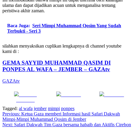
ulama dan dapat dijadikan acuan untuk menganalisa tentang
peristiwa akhir zaman.
Baca Juga:
Seri Mimpi Muhammad Qosim Yang Sudah
Terbukti - Seri 3
silahkan menyaksikan cuplikan lengkapnya di channel youtube
kami di :
GEMA SAYYID MUHAMMAD QASIM DI
PONPES AL WAFA – JEMBER – GAZAtv
GAZAtv
Share on
Post on X
Follow us
Facebook
Tagged:
al wafa
jember
mimpi
ponpes
Navigasi
Previous:
Ketua Gaza memberi Informasi hasil Safari Dakwah
Mimpi-Mimpi Muhammad Qosim di Jember
pos
Next:
Safari Dakwah Tim Gaza bersama habaib dan Aktifis Cirebon