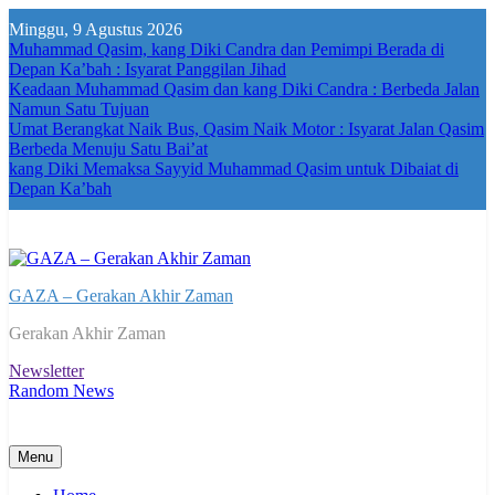
Skip
Minggu, 9 Agustus 2026
to
Muhammad Qasim, kang Diki Candra dan Pemimpi Berada di
content
Depan Ka’bah : Isyarat Panggilan Jihad
Keadaan Muhammad Qasim dan kang Diki Candra : Berbeda Jalan
Namun Satu Tujuan
Umat Berangkat Naik Bus, Qasim Naik Motor : Isyarat Jalan Qasim
Berbeda Menuju Satu Bai’at
kang Diki Memaksa Sayyid Muhammad Qasim untuk Dibaiat di
Depan Ka’bah
GAZA – Gerakan Akhir Zaman
Gerakan Akhir Zaman
Newsletter
Random News
Menu