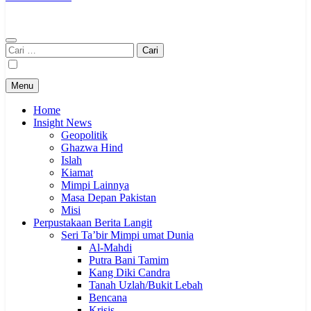
Cari
untuk:
Menu
Home
Insight News
Geopolitik
Ghazwa Hind
Islah
Kiamat
Mimpi Lainnya
Masa Depan Pakistan
Misi
Perpustakaan Berita Langit
Seri Ta’bir Mimpi umat Dunia
Al-Mahdi
Putra Bani Tamim
Kang Diki Candra
Tanah Uzlah/Bukit Lebah
Bencana
Krisis