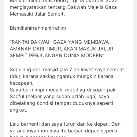
Berikut mimpi mas deddy, tgl 13 oktober 2025
ﷻ
Ada Batas Waktu
(Kesempatan) untuk
mengisyaratkan tentang Dakwah Majelis Gaza
Uzlah : “ Panggilan
Memasuki Jalur Sempit.
3 Hari Ago
Pulang ke Tanah
Pergantian
Uzlah Sebelum Pukul
Kepemimpinan
Bismillahirrahmanirrahim
Sepuluh.”
Nusantara: Prabowo
3 Hari Ago
Lengser, kang Diki
Pengumuman
“RANTAI DAKWAH GAZA YANG MEMBAWA
Candra Sang Satrio
Terbuka Tentang
AMANAH DARI TIMUR, AKAN MASUK JALUR
Piningit Tampil di
Mimpi Sdr Julian :
SEMPIT PERJUANGAN DUNIA MODERN”
3 Hari Ago
Panggung Sejarah
Isyarat akan
Allah ﷻ Telah
Dibacakan Pesan
Sepulang dari masjid jam 7 an lewat saya sempat
Baru di Tengah
Menyiapkan “Gua
tidur, karena saking ngantuk mungkin karena
Jemaah
Ashabul Kahfi” Akhir
4 Hari Ago
kecapean.
Zaman Bagi Para
Helper Muhammad
Saya bermimpi menaiki mobil yg di sopiri pak
Qasim, Kuncinya di
Saeful (helper yang sudah uzlah juga) saya
Tangan Muhammad
dibelakang kondisi tempat duduknya seperti
Qasim, Dengan 7
angkot.
Tokoh Inti Sebagai
Porosnya dan Hanya
Lalu berhenti dan saya turun dan ke depan. Dan
Jiwa-jiwa yang Suci
yang Diijinkan Masuk
yg anehnya mobilnya itu bagian depan seperti