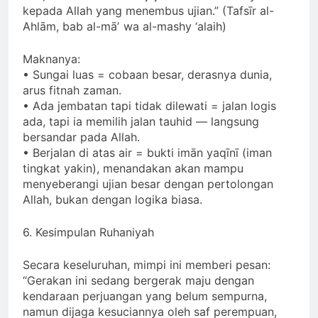
kepada Allah yang menembus ujian.” (Tafsīr al-
Ahlām, bab al-māʼ wa al-mashy ‘alaih)
Maknanya:
• Sungai luas = cobaan besar, derasnya dunia,
arus fitnah zaman.
• Ada jembatan tapi tidak dilewati = jalan logis
ada, tapi ia memilih jalan tauhid — langsung
bersandar pada Allah.
• Berjalan di atas air = bukti imān yaqīnī (iman
tingkat yakin), menandakan akan mampu
menyeberangi ujian besar dengan pertolongan
Allah, bukan dengan logika biasa.
6. Kesimpulan Ruhaniyah
Secara keseluruhan, mimpi ini memberi pesan:
“Gerakan ini sedang bergerak maju dengan
kendaraan perjuangan yang belum sempurna,
namun dijaga kesuciannya oleh saf perempuan,