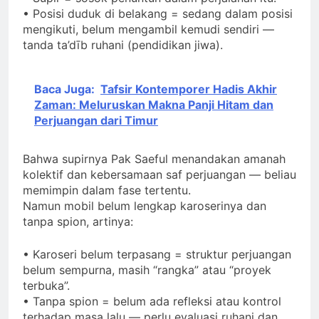
• Posisi duduk di belakang = sedang dalam posisi
mengikuti, belum mengambil kemudi sendiri —
tanda ta’dīb ruhani (pendidikan jiwa).
Baca Juga:
Tafsir Kontemporer Hadis Akhir
Zaman: Meluruskan Makna Panji Hitam dan
Perjuangan dari Timur
Bahwa supirnya Pak Saeful menandakan amanah
kolektif dan kebersamaan saf perjuangan — beliau
memimpin dalam fase tertentu.
Namun mobil belum lengkap karoserinya dan
tanpa spion, artinya:
• Karoseri belum terpasang = struktur perjuangan
belum sempurna, masih “rangka” atau “proyek
terbuka”.
• Tanpa spion = belum ada refleksi atau kontrol
terhadap masa lalu — perlu evaluasi ruhani dan