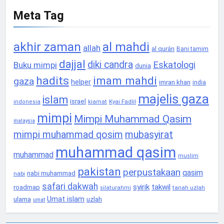
Meta Tag
akhir zaman
al mahdi
allah
al qurán
Bani tamim
dajjal
diki candra
Eskatologi
Buku mimpi
dunia
hadits
imam mahdi
gaza
helper
imran khan
india
majelis gaza
islam
israel
Kyai Fadlil
indonesia
kiamat
mimpi
Mimpi Muhammad Qasim
malaysia
mimpi muhammad qosim
mubasyirat
muhammad qasim
muhammad
muslim
pakistan
perpustakaan
qasim
nabi muhammad
nabi
safari dakwah
syirik
takwil
roadmap
tanah uzlah
silaturahmi
Umat islam
ulama
uzlah
umat