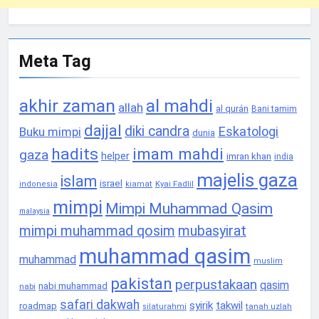
Meta Tag
akhir zaman
al mahdi
allah
al qurán
Bani tamim
dajjal
diki candra
Eskatologi
Buku mimpi
dunia
hadits
imam mahdi
gaza
helper
imran khan
india
majelis gaza
islam
israel
Kyai Fadlil
indonesia
kiamat
mimpi
Mimpi Muhammad Qasim
malaysia
mimpi muhammad qosim
mubasyirat
muhammad qasim
muhammad
muslim
pakistan
perpustakaan
qasim
nabi muhammad
nabi
safari dakwah
syirik
takwil
roadmap
tanah uzlah
silaturahmi