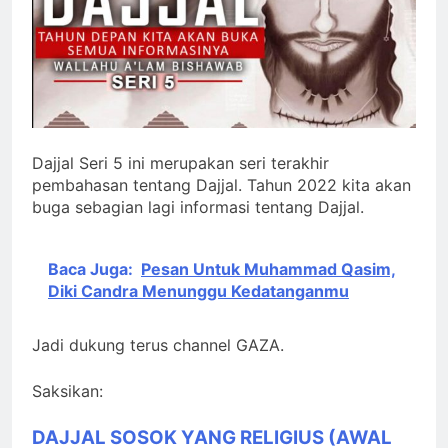
Deklarasi Kenabian
Al-Mahdi di Rumah
Allah ﷻ: Isyarat
3 Hari Ago
Isyarat Dilarang
Penegasan Al Mahdi
Menundukkan Badan
Adalah Muhammad
kepada Selain Allah
Qasim
4 Hari Ago
ﷻ
Ada Batas Waktu
Dajjal Seri 5 ini merupakan seri terakhir
(Kesempatan) untuk
pembahasan tentang Dajjal. Tahun 2022 kita akan
Uzlah : “ Panggilan
4 Hari Ago
Pulang ke Tanah
buga sebagian lagi informasi tentang Dajjal.
Pergantian
Uzlah Sebelum Pukul
Kepemimpinan
Sepuluh.”
Nusantara: Prabowo
4 Hari Ago
Baca Juga:
Pesan Untuk Muhammad Qasim,
Lengser, kang Diki
Diki Candra Menunggu Kedatanganmu
Candra Sang Satrio
Piningit Tampil di
Panggung Sejarah
Jadi dukung terus channel GAZA.
Saksikan:
DAJJAL SOSOK YANG RELIGIUS (AWAL