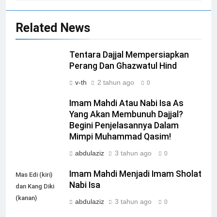
Related News
Tentara Dajjal Mempersiapkan
Perang Dan Ghazwatul Hind
v-th
2 tahun ago
0
Imam Mahdi Atau Nabi Isa As
Yang Akan Membunuh Dajjal?
Begini Penjelasannya Dalam
Mimpi Muhammad Qasim!
abdulaziz
3 tahun ago
0
Imam Mahdi Menjadi Imam Sholat
Mas Edi (kiri)
Nabi Isa
dan Kang Diki
(kanan)
abdulaziz
3 tahun ago
0