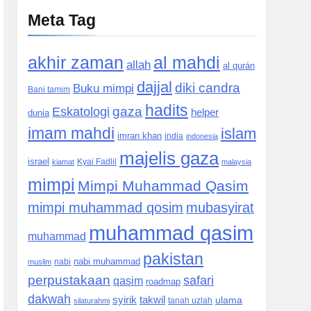
Meta Tag
akhir zaman
al mahdi
allah
al qurán
dajjal
diki candra
Buku mimpi
Bani tamim
hadits
Eskatologi
gaza
helper
dunia
imam mahdi
islam
imran khan
india
indonesia
majelis gaza
israel
kiamat
Kyai Fadlil
malaysia
mimpi
Mimpi Muhammad Qasim
mimpi muhammad qosim
mubasyirat
muhammad qasim
muhammad
pakistan
nabi muhammad
muslim
nabi
perpustakaan
safari
qasim
roadmap
dakwah
syirik
takwil
ulama
silaturahmi
tanah uzlah