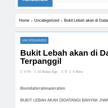
HEADLINES
Home
Uncategorized
Bukit Lebah akan di Data
UNCATEGORIZED
Bukit Lebah akan di D
Terpanggil
0
V-Th
10 Bulan Ago
5 Mins
Bismillahirrahmanirrahim
BUKIT LEBAH AKAN DIDATANGI BANYAK JIW