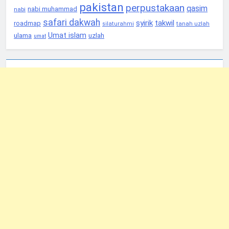
pakistan
perpustakaan
qasim
nabi muhammad
nabi
safari dakwah
syirik
takwil
roadmap
tanah uzlah
silaturahmi
Umat islam
ulama
uzlah
umat