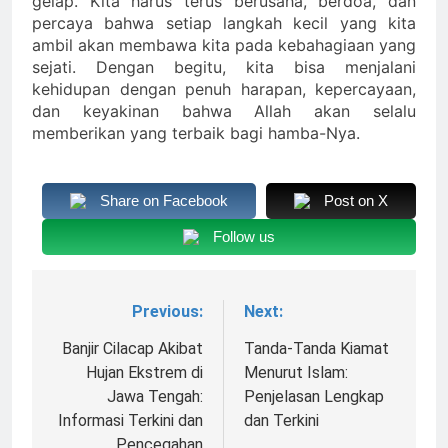
gelap. Kita harus terus berusaha, berdoa, dan
percaya bahwa setiap langkah kecil yang kita
ambil akan membawa kita pada kebahagiaan yang
sejati. Dengan begitu, kita bisa menjalani
kehidupan dengan penuh harapan, kepercayaan,
dan keyakinan bahwa Allah akan selalu
memberikan yang terbaik bagi hamba-Nya.
Share on Facebook
Post on X
Follow us
Previous:
Next:
Navigasi
pos
Banjir Cilacap Akibat
Tanda-Tanda Kiamat
Hujan Ekstrem di
Menurut Islam:
Jawa Tengah:
Penjelasan Lengkap
Informasi Terkini dan
dan Terkini
Pencegahan