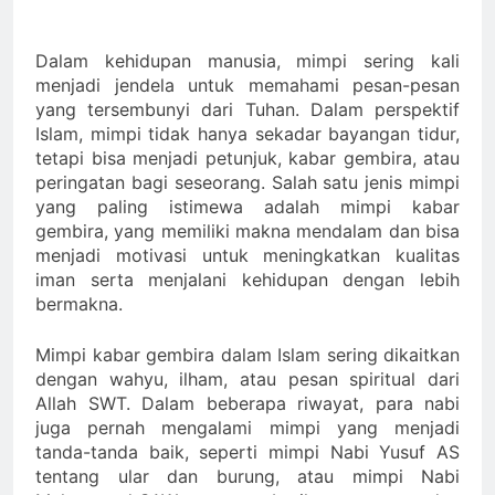
ﷻ Turun
Mimpi 5 Pemuda
Palestina : Rasulullah
Dalam kehidupan manusia, mimpi sering kali
ﷺ Bersabda Bahwa
3 Hari Ago
menjadi jendela untuk memahami pesan-pesan
Negara Asing (Bukan
Muslim Indonesia
yang tersembunyi dari Tuhan. Dalam perspektif
Pakistan) Namun
Sebagai Pembebas Al
Islam, mimpi tidak hanya sekadar bayangan tidur,
Tampak Religius:
Quds
4 Hari Ago
Isyarat Titik
tetapi bisa menjadi petunjuk, kabar gembira, atau
Ujian Pangan :
Kebangkitan Islam
peringatan bagi seseorang. Salah satu jenis mimpi
Isyarat untuk
dari Timur
yang paling istimewa adalah mimpi kabar
Percepatan Lumbung
4 Hari Ago
Pangan di Tanah
gembira, yang memiliki makna mendalam dan bisa
Isyarat Bahwa Al-
Uzlah
menjadi motivasi untuk meningkatkan kualitas
Mahdi Membutuhkan
iman serta menjalani kehidupan dengan lebih
Estafet Perjuangan
4 Hari Ago
dari Para
bermakna.
Pembantunya
Mimpi kabar gembira dalam Islam sering dikaitkan
dengan wahyu, ilham, atau pesan spiritual dari
Allah SWT. Dalam beberapa riwayat, para nabi
juga pernah mengalami mimpi yang menjadi
tanda-tanda baik, seperti mimpi Nabi Yusuf AS
tentang ular dan burung, atau mimpi Nabi