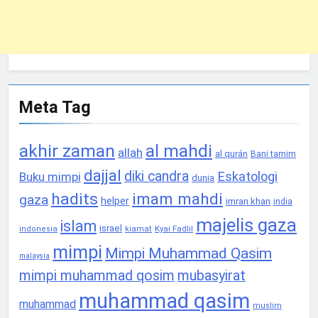
Meta Tag
akhir zaman
al mahdi
allah
al qurán
Bani tamim
dajjal
diki candra
Eskatologi
Buku mimpi
dunia
hadits
imam mahdi
gaza
helper
imran khan
india
majelis gaza
islam
israel
Kyai Fadlil
indonesia
kiamat
mimpi
Mimpi Muhammad Qasim
malaysia
mimpi muhammad qosim
mubasyirat
muhammad qasim
muhammad
muslim