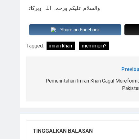
والسلام علیکم ورحمۃ اللہ وبرکاتہ
Share on Facebook
Tagged:
imran khan
memimpin?
Previou
Navigasi
pos
Pemerintahan Imran Khan Gagal Mereforma
Pakista
TINGGALKAN BALASAN