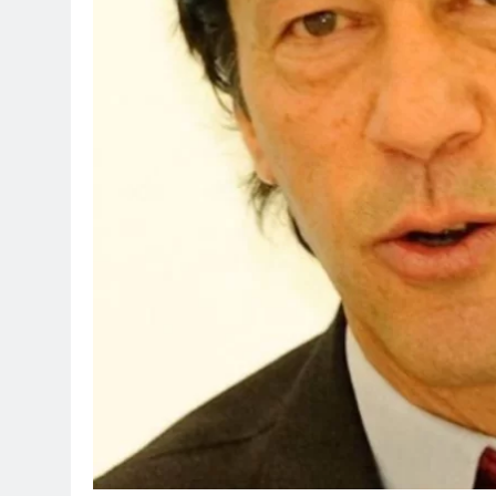
Peng
3 Hari Ago
Allah ﷻ Telah Menyiapkan “Gua Ashabul Kahfi” Akhir Zaman Bagi Para Helper Muhammad Qasim, Kuncinya di Tangan
Muhammad Qasim, Denga
4 Hari Ago