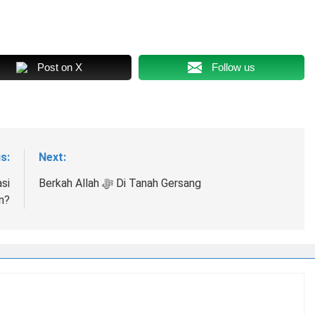
Post on X
Follow us
s:
Next:
si
Berkah Allah ﷻ Di Tanah Gersang
n?