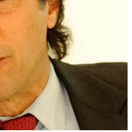
umuman Terbuka Tentang Mimpi Sdr Julian : Isyarat akan Dibacakan 
n 7 Tokoh Inti Sebagai Porosnya dan Hanya Jiwa-jiwa yang