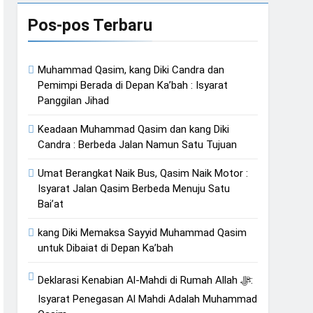
Pesan Baru di Tengah Jemaah
Pos-pos Terbaru
 Suci yang Diijinkan Masuk
Muhammad Qasim, kang Diki Candra dan
Pemimpi Berada di Depan Ka’bah : Isyarat
Panggilan Jihad
Keadaan Muhammad Qasim dan kang Diki
Candra : Berbeda Jalan Namun Satu Tujuan
Umat Berangkat Naik Bus, Qasim Naik Motor :
Isyarat Jalan Qasim Berbeda Menuju Satu
Bai’at
kang Diki Memaksa Sayyid Muhammad Qasim
untuk Dibaiat di Depan Ka’bah
Deklarasi Kenabian Al-Mahdi di Rumah Allah ﷻ:
Isyarat Penegasan Al Mahdi Adalah Muhammad