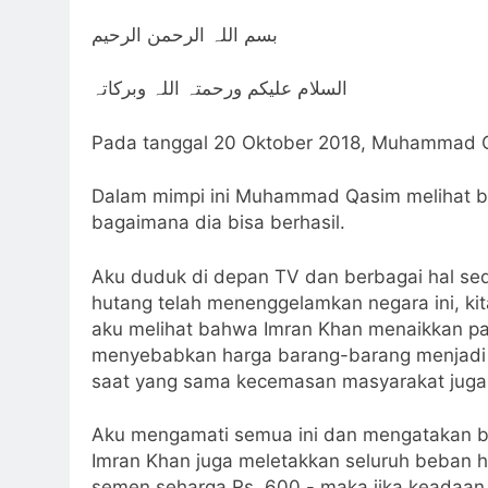
بسم اللہ الرحمن الرحیم
السلام علیکم ورحمتہ اللہ وبرکاتہ
Pada tanggal 20 Oktober 2018, Muhammad Q
Dalam mimpi ini Muhammad Qasim melihat 
bagaimana dia bisa berhasil.
Aku duduk di depan TV dan berbagai hal sed
hutang telah menenggelamkan negara ini, ki
aku melihat bahwa Imran Khan menaikkan pa
menyebabkan harga barang-barang menjadi na
saat yang sama kecemasan masyarakat juga
Aku mengamati semua ini dan mengatakan bahw
Imran Khan juga meletakkan seluruh beban hu
semen seharga Rs. 600,- maka jika keadaan 