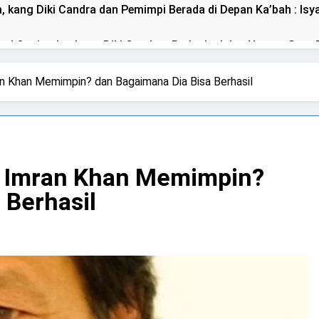
ang Diki Candra dan Pemimpi Berada di Depan Ka’bah : Isya
 Qasim dan kang Diki Candra : Berbeda Jalan Namun Satu 
ik Bus, Qasim Naik Motor : Isyarat Jalan Qasim Berbeda Men
n Khan Memimpin? dan Bagaimana Dia Bisa Berhasil
a Sayyid Muhammad Qasim untuk Dibaiat di Depan Ka’bah
Deklarasi Kenabian Al-Mahdi di Rumah Allah ﷻ: Isyarat P
 Imran Khan Memimpin?
 Berhasil
Isyarat Dilarang Menundukkan Badan kepada Selain Allah ﷻ
Kesempatan) untuk Uzlah : “ Panggilan Pulang ke Tanah Uzla
mpinan Nusantara: Prabowo Lengser, kang Diki Candra Sang 