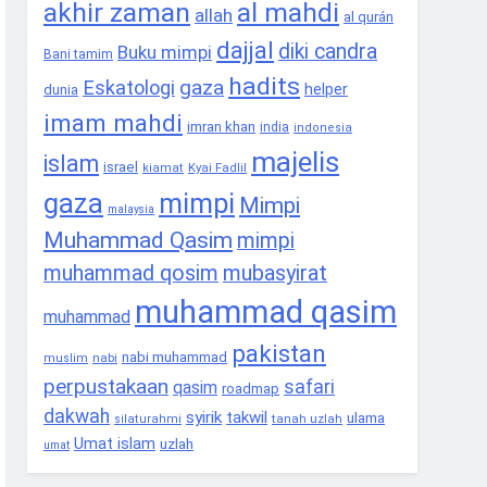
akhir zaman
al mahdi
allah
al qurán
dajjal
diki candra
Buku mimpi
Bani tamim
hadits
gaza
Eskatologi
helper
dunia
imam mahdi
imran khan
india
indonesia
majelis
islam
israel
Kyai Fadlil
kiamat
gaza
mimpi
Mimpi
malaysia
Muhammad Qasim
mimpi
muhammad qosim
mubasyirat
muhammad qasim
muhammad
pakistan
nabi muhammad
nabi
muslim
perpustakaan
safari
qasim
roadmap
dakwah
syirik
takwil
ulama
tanah uzlah
silaturahmi
Umat islam
uzlah
umat