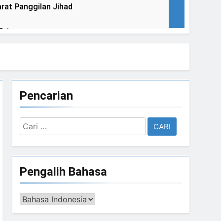
rat Panggilan Jihad
Tujuan
uju Satu Bai’at
Pencarian
enegasan Al Mahdi Adalah Muhammad Qasim
Cari
untuk:
h Sebelum Pukul Sepuluh.”
Pengalih Bahasa
Satrio Piningit Tampil di Panggung
Pengalih
Bahasa