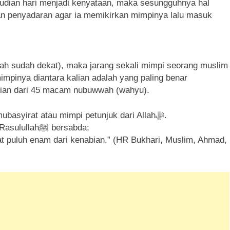
udian hari menjadi kenyataan, maka sesungguhnya hal
kan penyadaran agar ia memikirkan mimpinya lalu masuk
ah sudah dekat), maka jarang sekali mimpi seorang muslim
impinya diantara kalian adalah yang paling benar
gian dari 45 macam nubuwwah (wahyu).
Berikut adalah beberapa kutipan tentang hadits mubasyirat atau mimpi petunjuk dari Allahﷻ.
Dari Anas dan Ubadah bin Ash Shamit ra bahwa Rasulullahﷺ bersabda;
t puluh enam dari kenabian.” (HR Bukhari, Muslim, Ahmad,