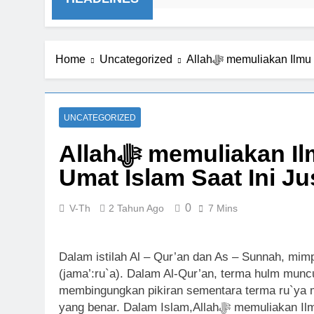
HEADLINES
Home
Uncategorized
Allahﷻ memuliakan 
UNCATEGORIZED
Allahﷻ memuliakan Ilmu Ta’wil Mimpi Namun
Umat Islam Saat Ini J
0
V-Th
2 Tahun Ago
7 Mins
Dalam istilah Al – Qur’an dan As – Sunnah, mim
(jama’:ru`a). Dalam Al-Qur’an, terma hulm mun
membingungkan pikiran sementara terma ru`ya 
yang benar. Dalam Islam,Allahﷻ memuliakan Ilmu Ta’wil Mimpi Namun Umat Islam Saat Ini Justru