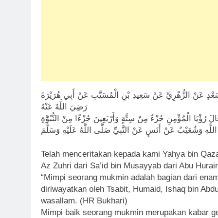
اهِيمُ بْنُ سَعْدٍ عَنْ الزُّهْرِيِّ عَنْ سَعِيدِ بْنِ الْمُسَيَّبِ عَنْ أَبِي هُرَيْرَةَ
رَضِيَ اللَّهُ عَنْهُ
الَ رُؤْيَا الْمُؤْمِنِ جُزْءٌ مِنْ سِتَّةٍ وَأَرْبَعِينَ جُزْءًا مِنْ النُّبُوَّةِ
اللَّهِ وَشُعَيْبٌ عَنْ أَنَسٍ عَنْ النَّبِيِّ صَلَّى اللَّهُ عَلَيْهِ وَسَلَّمَ
Telah menceritakan kepada kami Yahya bin Qaza’
Az Zuhri dari Sa’id bin Musayyab dari Abu Hurairah رَضِی اَللهُ عَنْه ‘anhu, bahwasanya Rasulullahﷺ be
“Mimpi seorang mukmin adalah bagian dari enam 
diriwayatkan oleh Tsabit, Humaid, Ishaq bin Abdul
wasallam. (HR Bukhari)
Mimpi baik seorang mukmin merupakan kabar ge