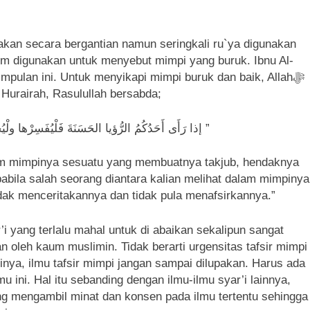
kan secara bergantian namun seringkali ru`ya digunakan
m digunakan untuk menyebut mimpi yang buruk. Ibnu Al-
pulan ini. Untuk menyikapi mimpi buruk dan baik, Allahﷻ
 Abu Hurairah, Rasulullah bersabda;
إذا رَأَى أَحَدُكُمُ الرُّؤيا الحَسَنَةَ فَلْيُفَسِرْها ولْيُخْبِرْ بِهَا وَإِذا رَأى الرُّؤيا القَبِيحَةَ فَلَا يُفَسِرُها وَلَا يُخْبِرْ بِها ”
alam mimpinya sesuatu yang membuatnya takjub, hendaknya
bila salah seorang diantara kalian melihat dalam mimpinya
idak menceritakannya dan tidak pula menafsirkannya.”
’i yang terlalu mahal untuk di abaikan sekalipun sangat
an oleh kaum muslimin. Tidak berarti urgensitas tafsir mimpi
nya, ilmu tafsir mimpi jangan sampai dilupakan. Harus ada
 ini. Hal itu sebanding dengan ilmu-ilmu syar’i lainnya,
ng mengambil minat dan konsen pada ilmu tertentu sehingga