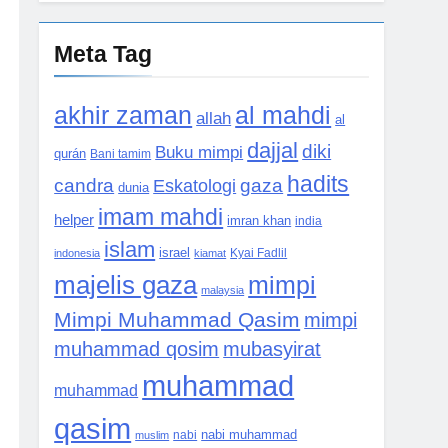
Meta Tag
akhir zaman
al mahdi
allah
al
dajjal
diki
Buku mimpi
qurán
Bani tamim
hadits
candra
Eskatologi
gaza
dunia
imam mahdi
helper
imran khan
india
islam
israel
indonesia
kiamat
Kyai Fadlil
majelis gaza
mimpi
malaysia
Mimpi Muhammad Qasim
mimpi
muhammad qosim
mubasyirat
muhammad
muhammad
qasim
nabi muhammad
muslim
nabi