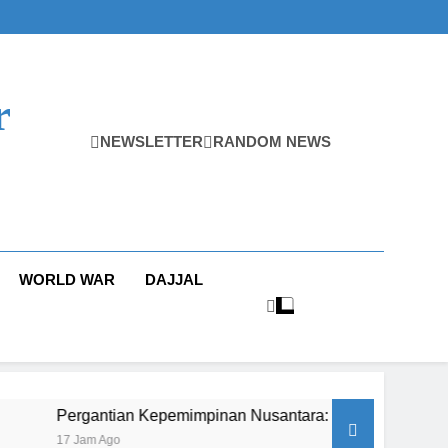
r
NEWSLETTER
RANDOM NEWS
WORLD WAR
DAJJAL
tian Kepemimpinan Nusantara: Prabowo Lengser, kang Diki Can
go