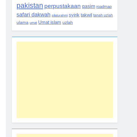
pakistan
perpustakaan
qasim
roadmap
safari dakwah
syirik
takwil
silaturahmi
tanah uzlah
Umat islam
ulama
uzlah
umat