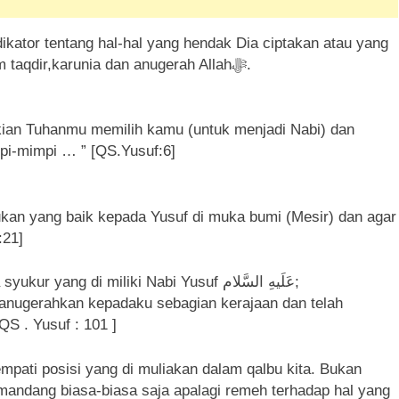
telah Dia ciptakan. Artinya mimpi termasuk dalam taqdir,karunia dan anugerah Allahﷻ.
kian Tuhanmu memilih kamu (untuk menjadi Nabi) dan
pi-mimpi … ” [QS.Yusuf:6]
kan yang baik kepada Yusuf di muka bumi (Mesir) dan agar
:21]
Allahﷻ pun berfirman mengisahkan tentang rasa syukur yang di miliki Nabi Yusuf عَلَیهِ‌ السَّلام;
nugerahkan kepadaku sebagian kerajaan dan telah
QS . Yusuf : 101 ]
emandang biasa-biasa saja apalagi remeh terhadap hal yang