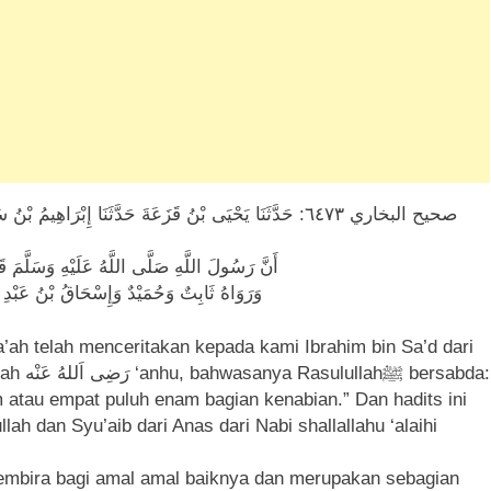
صحيح البخاري ٦٤٧٣: حَدَّثَنَا يَحْيَى بْنُ قَزَعَةَ حَدَّثَنَا إِبْرَ
أَنَّ رَسُولَ اللَّهِ صَلَّى اللَّهُ عَلَيْهِ وَسَلَّمَ قَ
وَرَوَاهُ ثَابِتٌ وَحُمَيْدٌ وَإِسْحَاقُ بْنُ عَبْدِ 
ah telah menceritakan kepada kami Ibrahim bin Sa’d dari
rsabda:
atau empat puluh enam bagian kenabian.” Dan hadits ini
lah dan Syu’aib dari Anas dari Nabi shallallahu ‘alaihi
mbira bagi amal amal baiknya dan merupakan sebagian