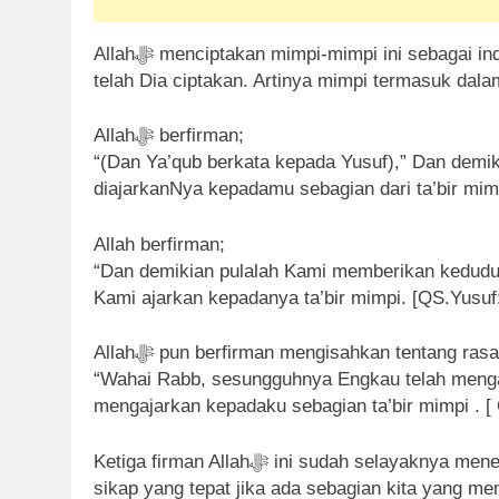
Allahﷻ menciptakan mimpi-mimpi ini sebagai indikator tentang hal-hal yang hendak Dia ciptakan atau yang
Allahﷻ berfirman;
“(Dan Ya’qub berkata kepada Yusuf),” Dan demi
diajarkanNya kepadamu sebagian dari ta’bir mim
Allah berfirman;
“Dan demikian pulalah Kami memberikan kedudu
Kami ajarkan kepadanya ta’bir mimpi. [QS.Yusuf
“Wahai Rabb, sesungguhnya Engkau telah menga
mengajarkan kepadaku sebagian ta’bir mimpi . [ 
Ketiga firman Allahﷻ ini sudah selayaknya menempati posisi yang di muliakan dalam qalbu kita. Bukan
sikap yang tepat jika ada sebagian kita yang m