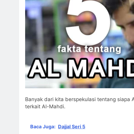
Negara Asing (Buk
4 Hari Ago
Ujian Pangan : Is
4 Hari Ago
Isyarat Bahwa Al
4 Hari Ago
Banyak dari kita berspekulasi tentang siapa
terkait Al-Mahdi.
Baca Juga:
Dajjal Seri 5