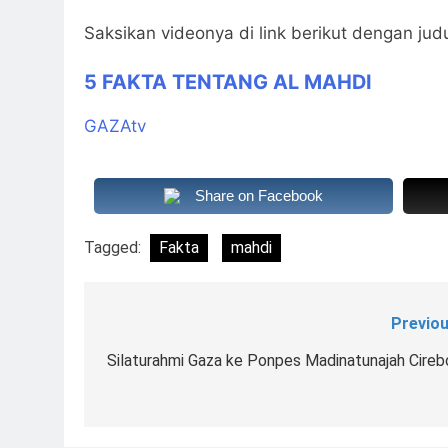
Saksikan videonya di link berikut dengan jud
5 FAKTA TENTANG AL MAHDI
GAZAtv
Share on Facebook
Tagged:
Fakta
mahdi
Previou
Navigasi
pos
Silaturahmi Gaza ke Ponpes Madinatunajah Cireb