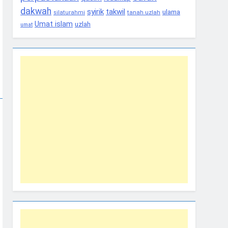
dakwah
syirik
takwil
ulama
tanah uzlah
silaturahmi
Umat islam
uzlah
umat