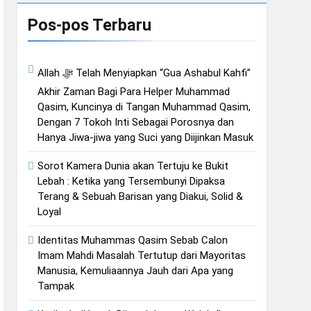
an Islam dari Timur
Pos-pos Terbaru
unya
Allah ﷻ Telah Menyiapkan “Gua Ashabul Kahfi”
Akhir Zaman Bagi Para Helper Muhammad
Qasim, Kuncinya di Tangan Muhammad Qasim,
Dengan 7 Tokoh Inti Sebagai Porosnya dan
Hanya Jiwa-jiwa yang Suci yang Diijinkan Masuk
Sorot Kamera Dunia akan Tertuju ke Bukit
Lebah : Ketika yang Tersembunyi Dipaksa
Terang & Sebuah Barisan yang Diakui, Solid &
Loyal
Identitas Muhammas Qasim Sebab Calon
Imam Mahdi Masalah Tertutup dari Mayoritas
Manusia, Kemuliaannya Jauh dari Apa yang
Tampak