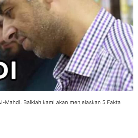
an Pakistan) Namun Tampak Religius: Isyarat Titik Kebangkit
yarat untuk Percepatan Lumbung Pangan di Tanah Uzlah
- Mahdi Membutuhkan Estafet Perjuangan dari Para Pembant
 Al-Mahdi. Baiklah kami akan menjelaskan 5 Fakta