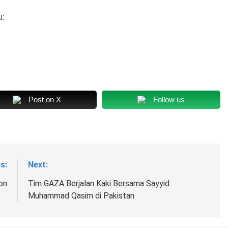
u:
Post on X
Follow us
s:
Next:
on
Tim GAZA Berjalan Kaki Bersama Sayyid
Muhammad Qasim di Pakistan