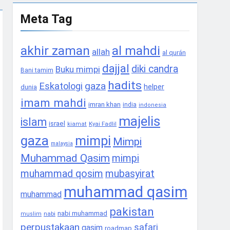
Meta Tag
akhir zaman
al mahdi
allah
al qurán
dajjal
diki candra
Buku mimpi
Bani tamim
hadits
gaza
Eskatologi
helper
dunia
imam mahdi
imran khan
india
indonesia
majelis
islam
israel
Kyai Fadlil
kiamat
gaza
mimpi
Mimpi
malaysia
Muhammad Qasim
mimpi
muhammad qosim
mubasyirat
muhammad qasim
muhammad
pakistan
nabi muhammad
nabi
muslim
perpustakaan
safari
qasim
roadmap